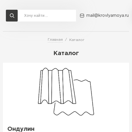
mail@krovlyamoya.ru
Главная
Каталог
Сервисы расчета
Доставка
Контакты
Каталог
Расчет штакетника для забора
Расчет водостока
Расчет софитов для кровли
Перейти в каталог
Расчет фальцевой кровли
Металлочерепица
Расчет кровли из профнастила
Расчет кровли из металлочерепицы
ПЕРЕЙТИ
Ондулин