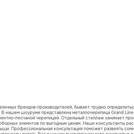
Штакетни
ПЕРЕЙ
зличных брендов-производителей, бывает трудно определитьс
В нашем шоуруме представлена металлочерепица Grand Line
ементно-песчаной черепицей. Отдельный стеллаж занимает пр
доборных элемнтов по выгодным ценам. Наши консультанты ра
ыши. Профессиональная консультация поможет развеять сомн