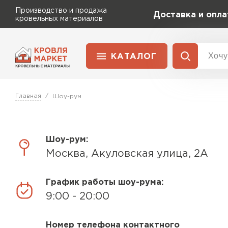
Производство и продажа
Доставка и опла
кровельных материалов
КАТАЛОГ
Сервисы расчета
Достав
Расчет штакетника для забора
Главная
Шоу-рум
Раздел
Перейти в каталог
Расчет водостока
Профлист
Расчет софитов для кровли
Металлочерепица
Расчет фальцевой кровли
Шоу-рум:
Металлочерепица
Расчет кровли из профнастила
Москва, Акуловская улица, 2А
ПЕРЕЙТИ
Расчет кровли из металлочерепицы
Шифер
График работы шоу-рума:
9:00 - 20:00
Софиты
Номер телефона контактного
Штакетник