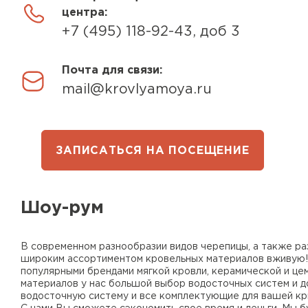
центра:
+7 (495) 118-92-43
, доб 3
Фальцевая кровля
Почта для связи:
Ондулин
mail@krovlyamoya.ru
Гибкая черепица
Профилированный лист
Водосточная система
ЗАПИСАТЬСЯ НА ПОСЕЩЕНИЕ
ПЕРЕЙТИ
Рулонная кровля
Шоу-рум
Керамическая
черепица
В современном разнообразии видов черепицы, а также ра
Цементно-песчаная
широким ассортиментом кровельных материалов вживую! 
черепица
популярными брендами мягкой кровли, керамической и ц
материалов у нас большой выбор водосточных систем и 
водосточную систему и все комплектующие для вашей кр