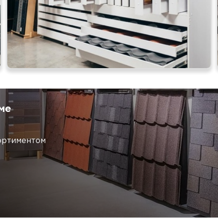
Шифер
ПЕРЕЙ
ме
ортиментом
Софиты