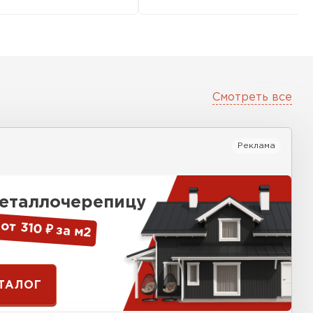
Смотреть все
песчаная черепица
Реклама
ТИ
металлочерепицу
от 310 ₽ за м
2
АТАЛОГ