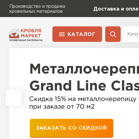
Производство и продажа
Доставка и опла
кровельных материалов
КАТАЛОГ
Сервисы расчета
Достав
Расчет штакетника для забора
Раздел
Перейти в каталог
Расчет водостока
Профлист
Расчет софитов для кровли
Металлочерепица
Расчет фальцевой кровли
Металлочерепица
Расчет кровли из профнастила
ПЕРЕЙТИ
Расчет кровли из металлочерепицы
Шифер
Софиты
ЗАКАЗАТЬ СО СКИДКОЙ
Штакетник