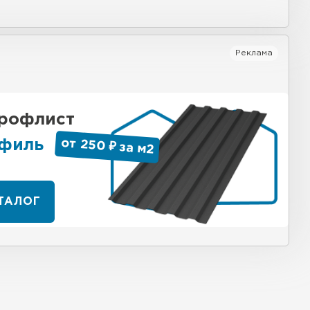
Реклама
профлист
филь
от 250 ₽ за м
2
АТАЛОГ
 кровля
ТИ