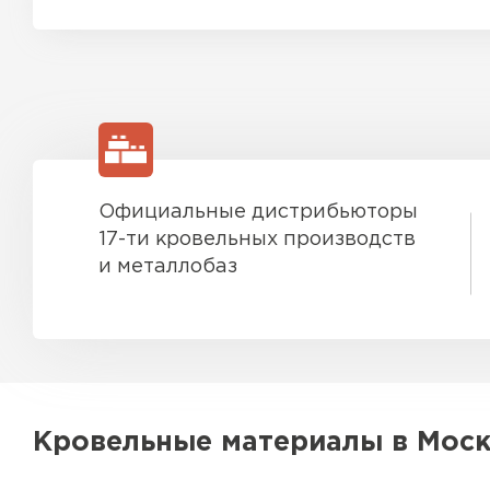
Фальцевая кровля
Ондулин
Гибкая черепица
Официальные дистрибьюторы
Водосточная система
17-ти кровельных производств
и металлобаз
Рулонная кровля
Керамическая
черепица
Цементно-песчаная
черепица
Кровельные материалы в Мос
Профилированный лист