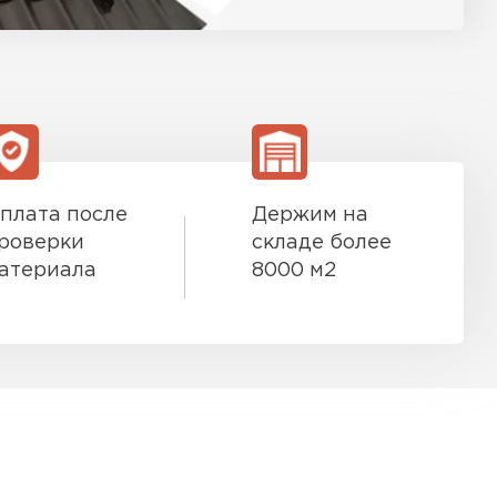
плата после
Держим на
роверки
складе более
атериала
8000 м2
к