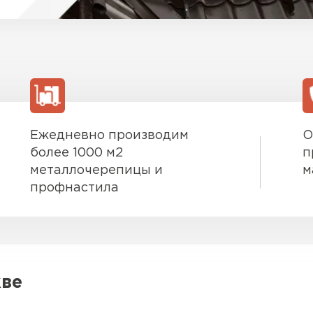
Ежедневно производим
О
более 1000 м2
п
металлочерепицы и
м
профнастила
кве
Штакетни