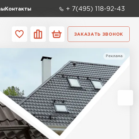
+ 7(495) 118-92-43
вы
Контакты
ЗАКАЗАТЬ ЗВОНОК
О компании
Контакты
Реклама
ара
Вид
Тип
Производите
репица
ТИ