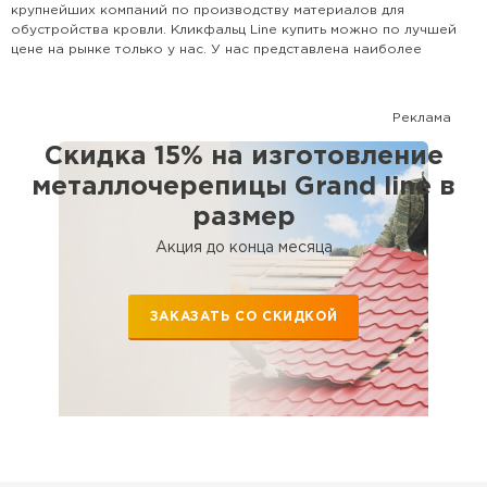
крупнейших компаний по производству материалов для
обустройства кровли. Кликфальц Line купить можно по лучшей
цене на рынке только у нас. У нас представлена наиболее
популярная номенклатура всех видов кровли, доборных
элементов и комплектующих. Поможем рассчитать кровлю и
выбрать наиболее оптимальный для Вашего дома вариант.
Реклама
Сотрудничаем с крупными застройщиками, а также с частными
лицами.
Скидка 15% на изготовление
металлочерепицы Grand line в
размер
Акция до конца месяца
ЗАКАЗАТЬ СО СКИДКОЙ