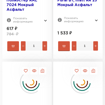
Полиэстер RAL
Pural BT, matt RR 23
7024 Мокрый
Мокрый Асфальт
Асфальт
Показать
Показать
информацию
информацию
617
₽
1 533
₽
784
₽
Рулонная кровля
ПЕРЕЙТИ