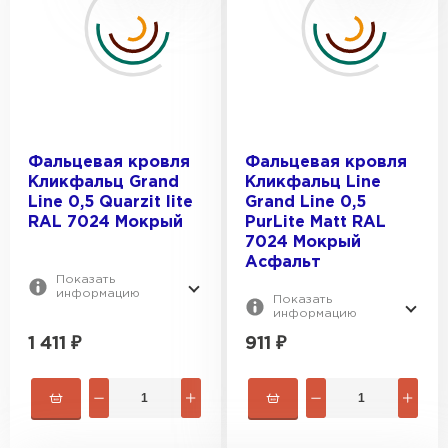
ЦВЕТ:
0.45
RAL 7024
ПОКРЫТИЕ:
RAL 8017
RAL 7016
Satin
RAL 3005
Atlas
Фальцевая кровля
Фальцевая кровля
RAL 6005
Кликфальц Grand
Кликфальц Line
Drap
Line 0,5 Quarzit lite
Grand Line 0,5
Полиэстер
RAL 7024 Мокрый
PurLite Matt RAL
7024 Мокрый
Drap ST
Асфальт
Показать
информацию
Показать
информацию
1 411
₽
911
₽