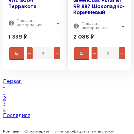
RAL 8004
GreenCoat Pural BT
Терракота
RR 887 Шоколадно-
Коричневый
Показать
Показать
информацию
информацию
1 339
₽
2 088
₽
Первая
«
1
2
3
Софиты
»
Последняя
ПЕРЕЙТИ
Компания "Строймаркет" является официальным дилером