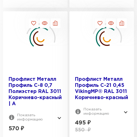
Цементно-песчаная черепица
ПЕРЕЙТИ
Профлист Металл
Профлист Металл
Профиль С-8 0,7
Профиль С-21 0,45
Полиэстер RAL 3011
VikingMP® RAL 3011
Коричнево-красный
Коричнево-красный
| A
Показать
информацию
Показать
информацию
495
₽
570
₽
550
₽