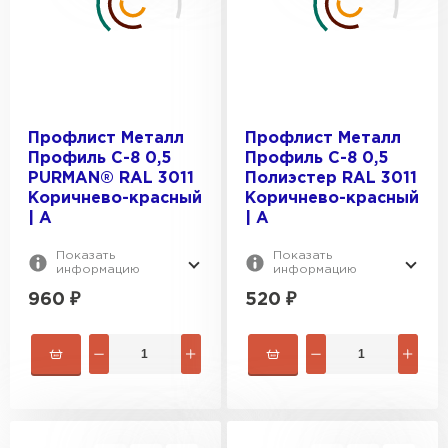
Для гаража
ПРОФИЛЬ:
Для забора
Для кровли
C8
Для перекрытий
ТОЛЩИНА, ММ:
C10
Профлист Металл
Профлист Металл
Для стен
Профиль С-8 0,5
Профиль С-8 0,5
C20
0.4
PURMAN® RAL 3011
Полиэстер RAL 3011
C21
Коричнево-красный
Коричнево-красный
ПОКРЫТИЕ:
0.5
| A
| A
C44
0.7
Полиэстер
Показать
Показать
0.45
ВИД ПОВЕРХНОСТИ:
Satin
информацию
информацию
960
₽
520
₽
NormanMP
Глянцевая
PURMAN®
Матовая
VikingMP®
Металлик