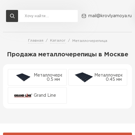
mail@krovlyamoya.ru
Главная
Каталог
Металлочерепица
Сервисы расчета
Доставка
Контакты
Продажа металлочерепицы в Москве
Расчет штакетника для забора
Расчет водостока
Расчет софитов для кровли
Перейти в каталог
Металлочерепица
Металлочерепица
0.5 мм
0.45 мм
Расчет фальцевой кровли
Металлочерепица
Расчет кровли из профнастила
Grand Line
Расчет кровли из металлочерепицы
ПЕРЕЙТИ