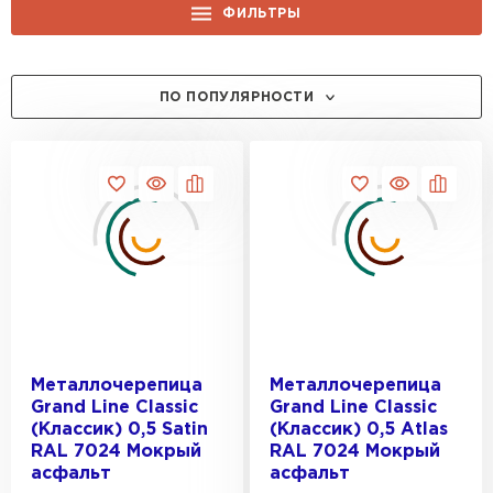
ФИЛЬТРЫ
ЦЕНА, РУБ.:
ПО ПОПУЛЯРНОСТИ
ПРОИЗВОДИТЕЛЬ:
Grand Line
ТОЛЩИНА, ММ:
Металл-Профиль
0.4
ЦВЕТ:
0.5
0.45
RAL 7024
ОТТЕНОК:
RAL 8017
Металлочерепица
Металлочерепица
Grand Line Classic
Grand Line Classic
RAL 7016
Коричневый
(Классик) 0,5 Satin
(Классик) 0,5 Atlas
RAL 8019
RAL 7024 Мокрый
RAL 7024 Мокрый
КОЛЛЕКЦИЯ:
Серый
асфальт
асфальт
RAL 3005
Шоколад