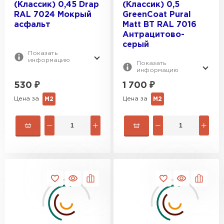
(Классик) 0,45 Drap
(Классик) 0,5
RAL 7024 Мокрый
GreenCoat Pural
асфальт
Matt BT RAL 7016
Антрацитово-
серый
Показать
информацию
Показать
информацию
530
₽
1 700
₽
Цена за
Цена за
М2
М2
Фальцевая кровля
ПЕРЕЙТИ