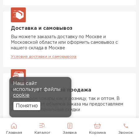
Доставка и самовывоз
Вы можете заказать доставку по Москве и
Московской области или оформить самовывоз с
нашего склада в Москве
Условия доставки и самовывоза
Наш сайт
использует файлы
Оптово и розничная продажа
cookie
Мы продаем товары как в розницу, так и оптом. В
зависимости от объемов заказа мы предоставляем
Понятно
клиентам персональные скидки
Главная
Каталог
Заявка
Корзина
Звонок