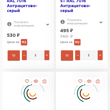
RAL 7016
ST RAL 7016
Антрацитово-
Антрацитово-
серый
серый
Показать
Показать
информацию
информацию
495
₽
530
₽
740
₽
Цена за
Цена за
М2
М2