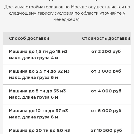
Важно помнить, что металлочерепица требует
Доставка стройматериалов по Москве осуществляется по
профессионального монтажа и не подходит для всех видов крыш
следующему тарифу (условия по области уточняйте у
(например, для купольных или конических).
менеджера):
У нас в наличии все виды металлочерепиц: Classic, Kamea, Kredo,
Kvinta plus, Kvinta Uno, Modern, Монтеррей, Ламонтерра,
Мнотекристо, Трамонтана.
Способ доставки
Стоимость доставки
Машина до 1,5 тн до 18 м3
от 2 200 руб
макс. длина груза 4 м
Машина до 2,5 тн до 32 м3
от 3 000 руб
макс. длина груза 6 м
Машина до 5 тн до 35 м3
от 4 000 руб
макс. длина груза 6 м
Машина до 10 тн до 37 м3
от 6 000 руб
макс. длина груза 8 м
Машина до 20 тн до 80 м3
от 10 500 руб