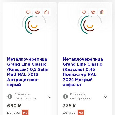
Металлочерепица
Металлочерепица
Grand Line Classic
Grand Line Classic
(Классик) 0,5 Satin
(Классик) 0,45
Мatt RAL 7016
Полиэстер RAL
Антрацитово-
7024 Мокрый
серый
асфальт
Показать
Показать
информацию
информацию
680
₽
375
₽
Цена за
Цена за
М2
М2