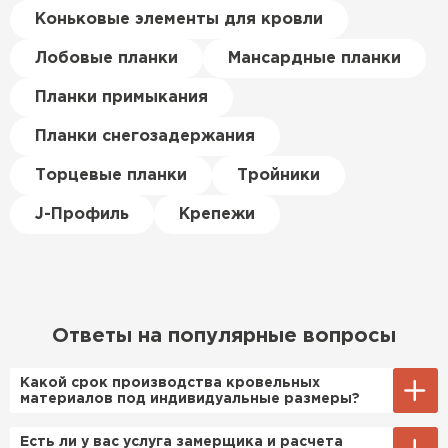
цена была почти в полтора
Коньковые элементы для кровли
раза ниже, чем в обычных
ПЕРЕЙТИ
магазинах. Сделал заказ,
Лобовые планки
Мансардные планки
привезли на следующий день,
Планки примыкания
и строители сразу начали
работать.
Планки снегозадержания
Новиков
Торцевые планки
Тройники
Артём
27.12.2024
J-Профиль
Крепежи
Приобрёл утеплитель Isover
для утепления дачного домика.
Понравилось, что он мягкий, не
крошится и легко
Ответы на популярные вопросы
укладывается хоть я и не
профессионал, но справился
Какой срок производства кровельных
быстро. Ребята из компании
материалов под индивидуальные размеры?
порадовали, всё организовали
Примерный срок производства
Есть ли у вас услуга замерщика и расчета
оперативно, доставили