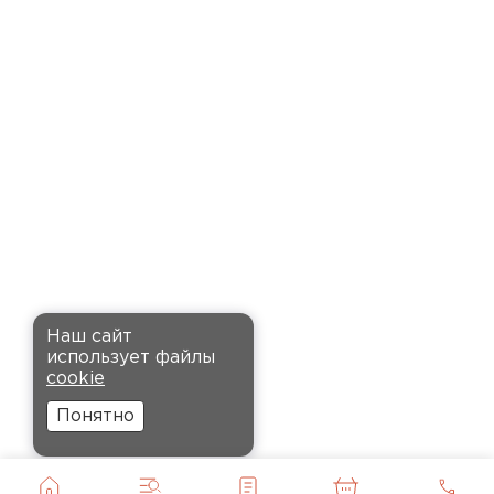
время. Материал прочный, не
деформируется и хорошо
сохраняет тепло. Взял
пеноплекс для утепления пола
на балконе. сразу стало
комфортнее, даже зимой
ходить можно без проблем.
Кононов
Александр
Комплектующие
12.11.2024
ПЕРЕЙТИ
Рекомендовали купить
Наш сайт
утеплитель Кнауф, в розницу
использует файлы
было значительно дороже.
cookie
Заказал оптом на весь дом, ещё
Понятно
и скидку получил. Компания
быстро оформила заказ и
доставила вовремя, всё