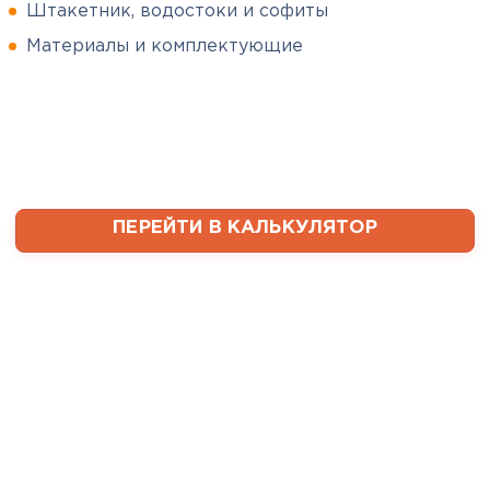
Штакетник, водостоки и софиты
Сергей
Софиты
Пушинин
Материалы и комплектующие
09.01.2025
ПЕРЕЙТИ
В первый раз заказывал
утеплитель и не рассчитал
ваты оказалось значительно
меньше, чем нужно. Связался с
менеджером, объяснил, какой
ПЕРЕЙТИ В КАЛЬКУЛЯТОР
утеплитель требуется. Не
пришлось бегать по магазинам
и искать самому на каком
складе выкупать. Ребята
быстро собрали нужное
количество со своих складов и
оперативно организовали
доставку. Очень выручили!
Семин