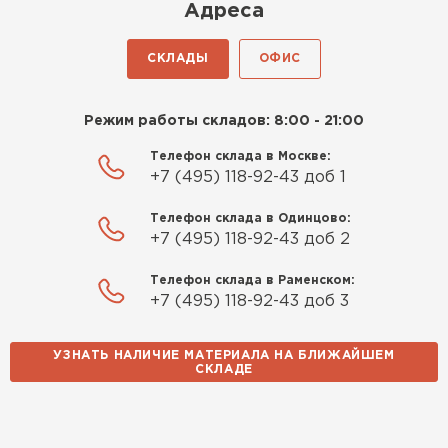
Киреев
Адреса
Иван
25.07.2024
СКЛАДЫ
ОФИС
Компания порадовала точной
доставкой и грамотной
Режим работы складов: 8:00 - 21:00
консультацией. Нужен был
утеплитель для разных
Телефон склада в Москве:
+7 (495) 118-92-43 доб 1
помещений. Взял утеплитель
Knauf для гаража и балкона.
Телефон склада в Одинцово:
Качество отличное, материал
+7 (495) 118-92-43 доб 2
плотный и легко монтируется.
Спасибо Александру!
Телефон склада в Раменском:
+7 (495) 118-92-43 доб 3
Румянцев
Матвей
УЗНАТЬ НАЛИЧИЕ МАТЕРИАЛА НА БЛИЖАЙШЕМ
27.12.2024
СКЛАДЕ
Водосточная система
Покупал рулонный утеплитель,
но к работам приступил не
ПЕРЕЙТИ