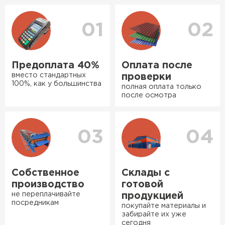
уточнения деталей и расчета доставки. Также
оперативно, всё целое, ни
вы можете ознакомиться
с единым тарифом
одной повреждённой упаковки.
доставки
. Возможны персональные скидки.
01
02
Подсказали по
характеристикам, всё честно
рассказали, что именно нужно
Предоплата 40%
Оплата после
для бани, без лишних
вместо стандартных
проверки
навязываний!
100%, как у большинства
полная оплата только
Ондулин
после осмотра
Богомолов
Макар
ПЕРЕЙТИ
27.05.2024
03
04
Недавно купил утеплитель
Инсулейшн для потолка в
сарае. Материал плотный,
Собственное
Склады с
лёгкий, укладывать просто,
производство
готовой
крошится минимально.
не переплачивайте
продукцией
посредникам
Доставили быстро,
покупайте материалы и
забирайте их уже
консультанты помогли с
сегодня