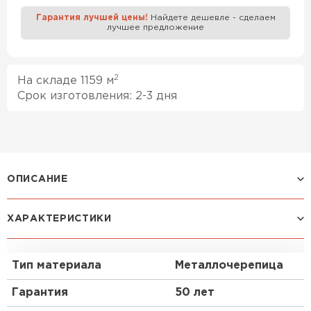
Гарантия лучшей цены!
Найдете дешевле - сделаем
лучшее предложение
Профилированный лист
ПЕРЕЙТИ
2
На складе 1159 м
Срок изготовления: 2-3 дня
ОПИСАНИЕ
Металлочерепица Classic имеет
ХАРАКТЕРИСТИКИ
распространенный тип профиля, геометрия
которого приближена к профилю классической
керамической черепицы.
Тип материала
Металлочерепица
Эта металлочерепица в скандинавском стиле
Гарантия
50 лет
станет отличным акцентом Вашего дома.