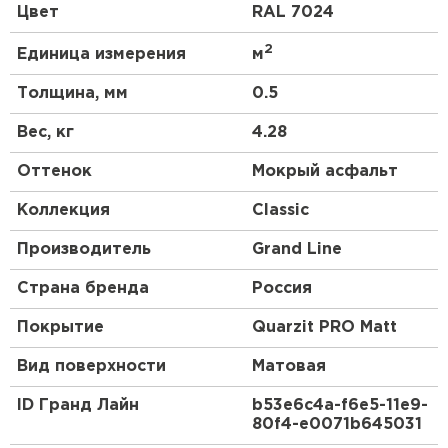
Красивый и гармоничный внешний вид, классика
Цвет
RAL 7024
линий позволяют металлочерепице Classic
органично сочетаться как с природным
2
Единица измерения
м
ландшафтом, так и с любым архитектурным
стилем самого дома.
Толщина, мм
0.5
Для обустройства кровли компания Grand Line
Вес, кг
4.28
предлагает приобрести металлочерепицу Classic.
Штакетник
Ассортимент продукции имеет сертификаты,
Оттенок
Мокрый асфальт
подтверждающие ее качество и безопасность
ПЕРЕЙТИ
использования.
Коллекция
Classic
Производитель
Grand Line
Страна бренда
Россия
Покрытие
Quarzit PRO Matt
Вид поверхности
Матовая
ID Гранд Лайн
b53e6c4a-f6e5-11e9-
80f4-e0071b645031