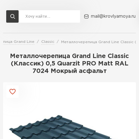
mail@krovlyamoya.ru
епица Grand Line
Classic
Металлочерепица Grand Line Classic (
Сервисы расчета
Доставка
Контакты
Металлочерепица Grand Line Classic
Расчет штакетника для забора
(Классик) 0,5 Quarzit PRO Matt RAL
Расчет водостока
7024 Мокрый асфальт
Расчет софитов для кровли
Перейти в каталог
Расчет фальцевой кровли
Металлочерепица
Расчет кровли из профнастила
Расчет кровли из металлочерепицы
ПЕРЕЙТИ