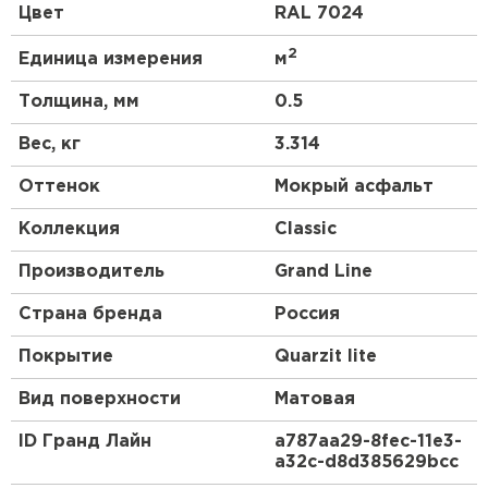
Красивый и гармоничный внешний вид, классика
Цвет
RAL 7024
линий позволяют металлочерепице Classic
органично сочетаться как с природным
2
Единица измерения
м
ландшафтом, так и с любым архитектурным
стилем самого дома.
Толщина, мм
0.5
Для обустройства кровли компания Grand Line
Вес, кг
3.314
предлагает приобрести металлочерепицу Classic.
Штакетник
Ассортимент продукции имеет сертификаты,
Оттенок
Мокрый асфальт
подтверждающие ее качество и безопасность
ПЕРЕЙТИ
использования.
Коллекция
Classic
Производитель
Grand Line
Страна бренда
Россия
Покрытие
Quarzit lite
Вид поверхности
Матовая
ID Гранд Лайн
a787aa29-8fec-11e3-
a32c-d8d385629bcc