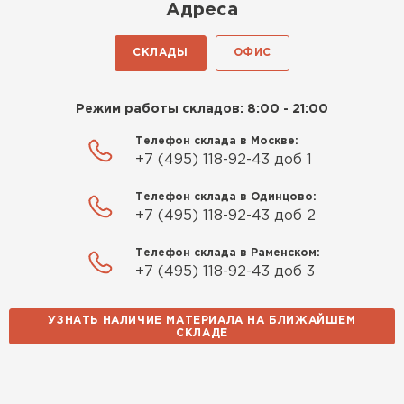
Киреев
Адреса
Иван
25.07.2024
СКЛАДЫ
ОФИС
Компания порадовала точной
доставкой и грамотной
Режим работы складов: 8:00 - 21:00
консультацией. Нужен был
утеплитель для разных
Телефон склада в Москве:
+7 (495) 118-92-43 доб 1
помещений. Взял утеплитель
Knauf для гаража и балкона.
Телефон склада в Одинцово:
Качество отличное, материал
+7 (495) 118-92-43 доб 2
плотный и легко монтируется.
Спасибо Александру!
Телефон склада в Раменском:
+7 (495) 118-92-43 доб 3
Румянцев
Матвей
УЗНАТЬ НАЛИЧИЕ МАТЕРИАЛА НА БЛИЖАЙШЕМ
27.12.2024
СКЛАДЕ
Водосточная система
Покупал рулонный утеплитель,
но к работам приступил не
ПЕРЕЙТИ