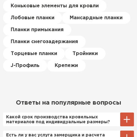
цена была почти в полтора
Коньковые элементы для кровли
раза ниже, чем в обычных
ПЕРЕЙТИ
магазинах. Сделал заказ,
Лобовые планки
Мансардные планки
привезли на следующий день,
Планки примыкания
и строители сразу начали
работать.
Планки снегозадержания
Новиков
Торцевые планки
Тройники
Артём
27.12.2024
J-Профиль
Крепежи
Приобрёл утеплитель Isover
для утепления дачного домика.
Понравилось, что он мягкий, не
крошится и легко
Ответы на популярные вопросы
укладывается хоть я и не
профессионал, но справился
Какой срок производства кровельных
быстро. Ребята из компании
материалов под индивидуальные размеры?
порадовали, всё организовали
Примерный срок производства
Есть ли у вас услуга замерщика и расчета
оперативно, доставили