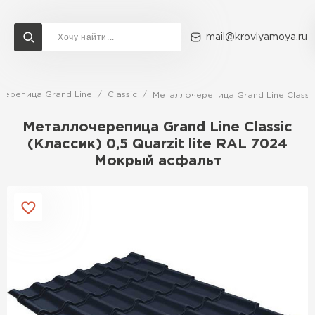
mail@krovlyamoya.ru
черепица Grand Line
Classic
Металлочерепица Grand Line Classic
Сервисы расчета
Доставка
Контакты
Металлочерепица Grand Line Classic
Расчет штакетника для забора
(Классик) 0,5 Quarzit lite RAL 7024
Расчет водостока
Мокрый асфальт
Расчет софитов для кровли
Перейти в каталог
Расчет фальцевой кровли
Металлочерепица
Расчет кровли из профнастила
Расчет кровли из металлочерепицы
ПЕРЕЙТИ