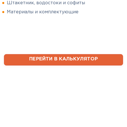
Штакетник, водостоки и софиты
Сергей
Софиты
Пушинин
Материалы и комплектующие
09.01.2025
ПЕРЕЙТИ
В первый раз заказывал
утеплитель и не рассчитал
ваты оказалось значительно
меньше, чем нужно. Связался с
менеджером, объяснил, какой
ПЕРЕЙТИ В КАЛЬКУЛЯТОР
утеплитель требуется. Не
пришлось бегать по магазинам
и искать самому на каком
складе выкупать. Ребята
быстро собрали нужное
количество со своих складов и
оперативно организовали
доставку. Очень выручили!
Семин