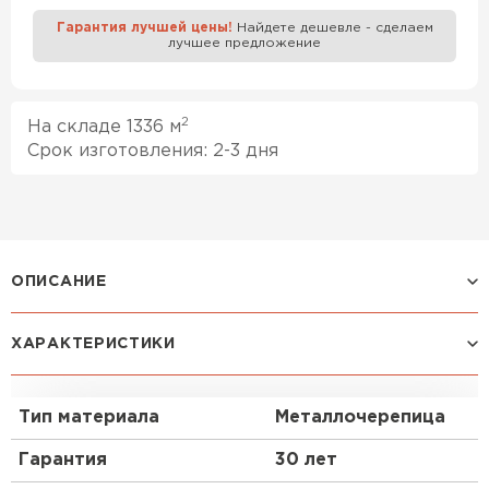
Гарантия лучшей цены!
Найдете дешевле - сделаем
лучшее предложение
Профилированный лист
ПЕРЕЙТИ
2
На складе 1336 м
Срок изготовления: 2-3 дня
ОПИСАНИЕ
Металлочерепица Classic имеет
ХАРАКТЕРИСТИКИ
распространенный тип профиля, геометрия
которого приближена к профилю классической
керамической черепицы.
Тип материала
Металлочерепица
Эта металлочерепица в скандинавском стиле
Гарантия
30 лет
станет отличным акцентом Вашего дома.