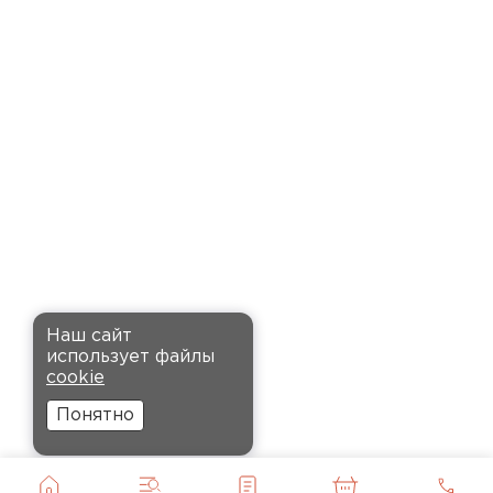
время. Материал прочный, не
деформируется и хорошо
сохраняет тепло. Взял
пеноплекс для утепления пола
на балконе. сразу стало
комфортнее, даже зимой
ходить можно без проблем.
Кононов
Александр
Комплектующие
12.11.2024
ПЕРЕЙТИ
Рекомендовали купить
Наш сайт
утеплитель Кнауф, в розницу
использует файлы
было значительно дороже.
cookie
Заказал оптом на весь дом, ещё
Понятно
и скидку получил. Компания
быстро оформила заказ и
доставила вовремя, всё