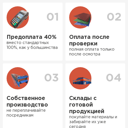
уточнения деталей и расчета доставки. Также
оперативно, всё целое, ни
вы можете ознакомиться
с единым тарифом
одной повреждённой упаковки.
доставки
. Возможны персональные скидки.
01
02
Подсказали по
характеристикам, всё честно
рассказали, что именно нужно
Предоплата 40%
Оплата после
для бани, без лишних
вместо стандартных
проверки
навязываний!
100%, как у большинства
полная оплата только
Ондулин
после осмотра
Богомолов
Макар
ПЕРЕЙТИ
27.05.2024
03
04
Недавно купил утеплитель
Инсулейшн для потолка в
сарае. Материал плотный,
Собственное
Склады с
лёгкий, укладывать просто,
производство
готовой
крошится минимально.
не переплачивайте
продукцией
посредникам
Доставили быстро,
покупайте материалы и
забирайте их уже
консультанты помогли с
сегодня