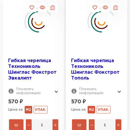
Гибкая черепица
Гибкая черепица
Технониколь
Технониколь
Шинглас Фокстрот
Шинглас Фокстрот
Эвкалипт
Тополь
Показать
Показать
информацию
информацию
570
₽
570
₽
Цена за
Цена за
М2
УПАК.
М2
УПАК.
Ондулин