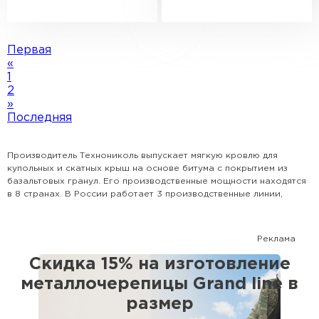
Первая
«
1
2
»
Последняя
Производитель Технониколь выпускает мягкую кровлю для
купольных и скатных крыш на основе битума с покрытием из
базальтовых гранул. Его производственные мощности находятся
в 8 странах. В России работает 3 производственные линии,
которые за год выпускают около 50 млн м2 гибкой черепицы.
Особенности
Реклама
Интернет-магазин нашей компании предлагает купить гибкую
Скидка 15% на изготовление
черепицу Технониколь Шинглас в Москве оптом и в розницу. Этот
материал обладает следующей структурой:
металлочерепицы Grand line в
верхний слой состоит из базальтовой посыпки;
размер
далее идет улучшенный битум;