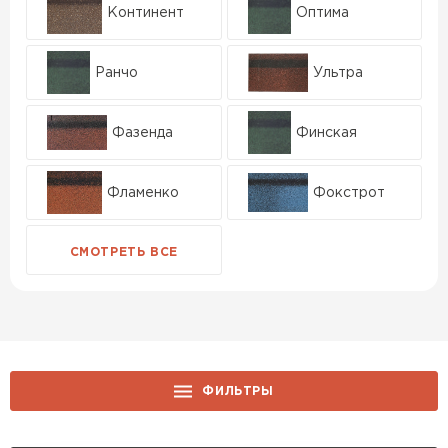
Континент
Оптима
Ранчо
Ультра
Фазенда
Финская
Фламенко
Фокстрот
ФИЛЬТРЫ
ЦЕНА, РУБ.: