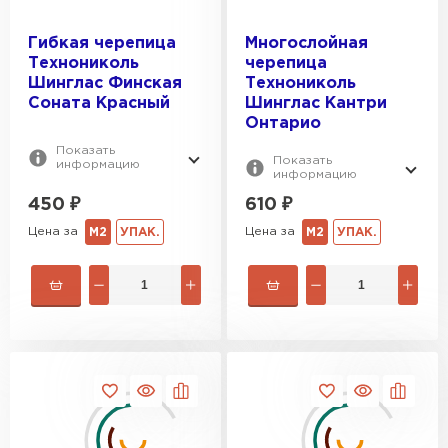
Гибкая черепица
Многослойная
Технониколь
черепица
Шинглас Финская
Технониколь
Соната Красный
Шинглас Кантри
Онтарио
Показать
Показать
информацию
информацию
450
₽
610
₽
Цена за
Цена за
М2
УПАК.
М2
УПАК.
Фальцевая кровля
ПЕРЕЙТИ