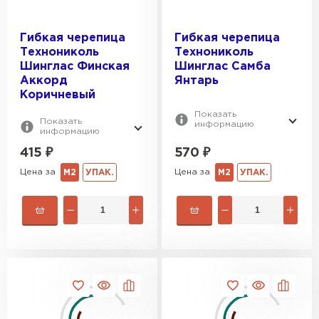
Гибкая черепица
Гибкая черепица
Технониколь
Технониколь
Шинглас Финская
Шинглас Самба
Аккорд
Янтарь
Коричневый
Показать
Показать
информацию
информацию
415
₽
570
₽
Цена за
Цена за
М2
УПАК.
М2
УПАК.
Рулонная кровля
ПЕРЕЙТИ