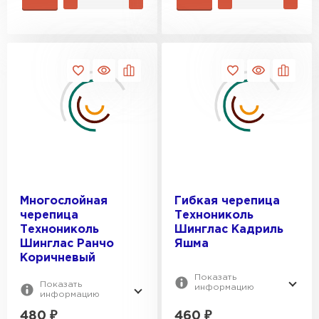
Цементно-песчаная черепица
ПЕРЕЙТИ
Многослойная
Гибкая черепица
черепица
Технониколь
Технониколь
Шинглас Кадриль
Шинглас Ранчо
Яшма
Коричневый
Показать
Показать
информацию
информацию
480
₽
460
₽