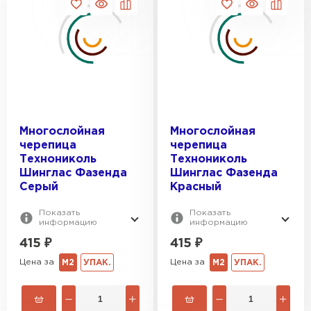
Многослойная
Многослойная
черепица
черепица
Технониколь
Технониколь
Шинглас Фазенда
Шинглас Фазенда
Серый
Красный
Показать
Показать
информацию
информацию
415
₽
415
₽
Цена за
Цена за
М2
УПАК.
М2
УПАК.