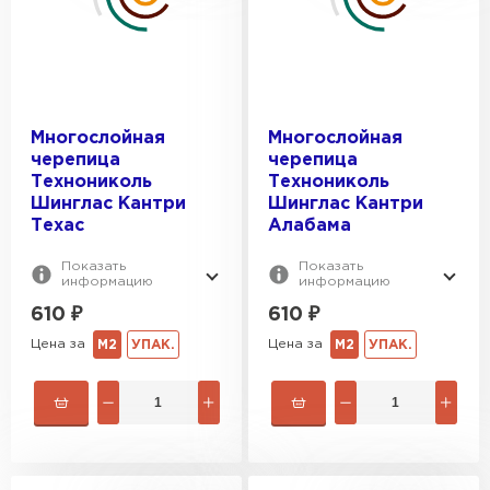
Многослойная
Многослойная
черепица
черепица
Технониколь
Технониколь
Шинглас Кантри
Шинглас Кантри
Техас
Алабама
Показать
Показать
информацию
информацию
610
₽
610
₽
Цена за
Цена за
М2
УПАК.
М2
УПАК.