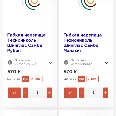
Гибкая черепица
Гибкая черепица
Технониколь
Технониколь
Шинглас Самба
Шинглас Самба
Рубин
Малахит
Показать
Показать
информацию
информацию
570
₽
570
₽
Цена за
Цена за
М2
УПАК.
М2
УПАК.