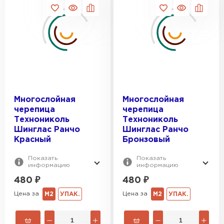
Многослойная
Многослойная
черепица
черепица
Технониколь
Технониколь
Шинглас Ранчо
Шинглас Ранчо
Красный
Бронзовый
Показать
Показать
информацию
информацию
480
₽
480
₽
Цена за
Цена за
М2
УПАК.
М2
УПАК.