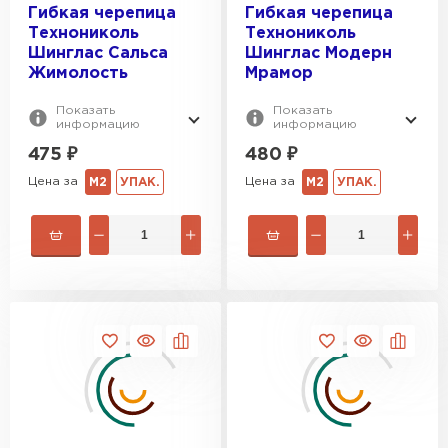
Гибкая черепица
Гибкая черепица
Технониколь
Технониколь
Шинглас Сальса
Шинглас Модерн
Жимолость
Мрамор
Показать
Показать
информацию
информацию
475
₽
480
₽
Цена за
Цена за
М2
УПАК.
М2
УПАК.
Водосточная система
ПЕРЕЙТИ