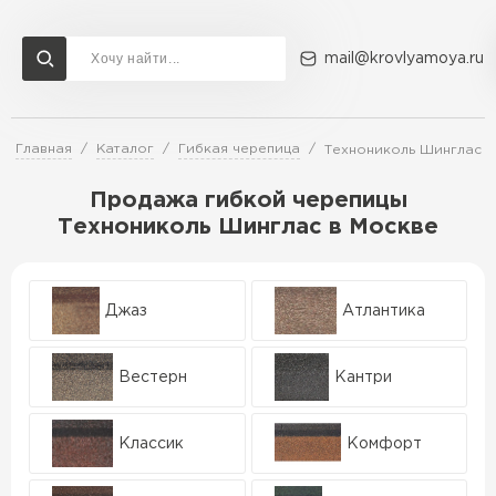
mail@krovlyamoya.ru
Главная
Каталог
Гибкая черепица
Технониколь Шинглас
Сервисы расчета
Доставка
Контакты
Продажа гибкой черепицы
Расчет штакетника для забора
Технониколь Шинглас в Москве
Расчет водостока
Расчет софитов для кровли
Перейти в каталог
Расчет фальцевой кровли
Джаз
Атлантика
Металлочерепица
Расчет кровли из профнастила
Расчет кровли из металлочерепицы
ПЕРЕЙТИ
Вестерн
Кантри
Классик
Комфорт