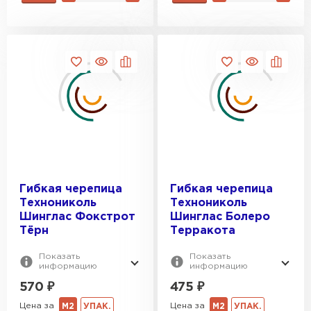
ПЕРЕЙТИ
Гибкая черепица
Гибкая черепица
Технониколь
Технониколь
Шинглас Фокстрот
Шинглас Болеро
Тёрн
Терракота
Показать
Показать
информацию
информацию
570
₽
475
₽
Цена за
Цена за
М2
УПАК.
М2
УПАК.