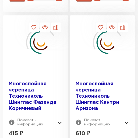
Профилированный лист
ПЕРЕЙТИ
Многослойная
Многослойная
черепица
черепица
Технониколь
Технониколь
Шинглас Фазенда
Шинглас Кантри
Коричневый
Аризона
Показать
Показать
информацию
информацию
415
₽
610
₽