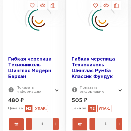
Гибкая черепица
Гибкая черепица
Технониколь
Технониколь
Шинглас Модерн
Шинглас Румба
Бархан
Классик Фундук
Показать
Показать
информацию
информацию
480
₽
505
₽
Цена за
Цена за
М2
УПАК.
М2
УПАК.