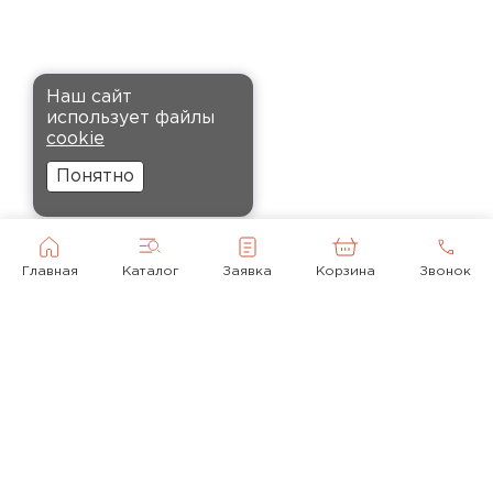
установке, не пылит и не
крошится, что облегчает
монтаж.
Наш сайт
Комплектующие
Андреев
использует файлы
Никита
cookie
27.12.2024
ПЕРЕЙТИ
Понятно
Ребята оперативно помогли с
выбором и обеспечили
доставку точно в оговоренное
Главная
Каталог
Заявка
Корзина
Звонок
время. Материал прочный, не
деформируется и хорошо
сохраняет тепло. Взял
пеноплекс для утепления пола
на балконе. сразу стало
комфортнее, даже зимой
ходить можно без проблем.
© 2010-2026