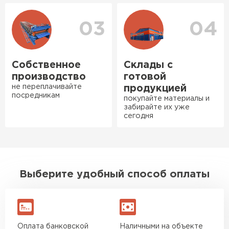
ПЕРЕЙТИ
Нужен был определённый
03
04
утеплитель Ursa для утепления
бани. Материал понравился:
лёгкий, хорошо гнётся, а
Собственное
Склады с
главное никакой пыли и
производство
готовой
мусора, работать было в
не переплачивайте
продукцией
удовольствие. Монтировать
посредникам
покупайте материалы и
оказалось проще простого, как
забирайте их уже
сегодня
конструктор. Привезли
оперативно, всё целое, ни
одной повреждённой упаковки.
Подсказали по
характеристикам, всё честно
Выберите удобный способ оплаты
рассказали, что именно нужно
для бани, без лишних
навязываний!
Оплата банковской
Наличными на объекте