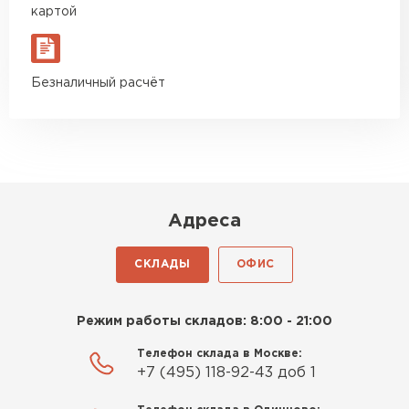
Ондулин
Богомолов
картой
Макар
27.05.2024
ПЕРЕЙТИ
Недавно купил утеплитель
Безналичный расчёт
Инсулейшн для потолка в
сарае. Материал плотный,
лёгкий, укладывать просто,
крошится минимально.
Доставили быстро,
консультанты помогли с
Адреса
выбором и всё подробно
объяснили. С монтажом
СКЛАДЫ
ОФИС
справился сам!
Михайлов
Режим работы складов: 8:00 - 21:00
Андрей
21.10.2024
Телефон склада в Москве:
+7 (495) 118-92-43 доб 1
Искал определённый