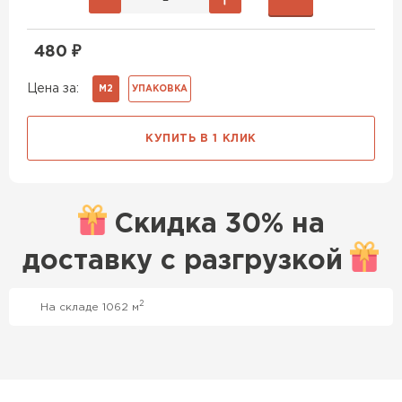
480
₽
Цена за:
М2
УПАКОВКА
КУПИТЬ В 1 КЛИК
Скидка
30% на
доставку с
разгрузкой
Профилированный лист
2
На складе 1062 м
ПЕРЕЙТИ