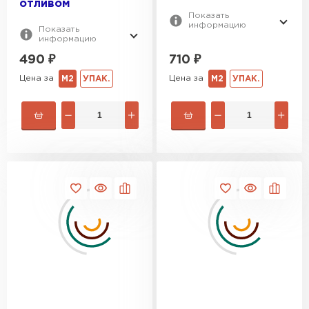
отливом
Показать
информацию
Показать
информацию
490
₽
710
₽
Цена за
Цена за
М2
УПАК.
М2
УПАК.
Ондулин