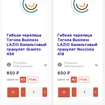
Гибкая черепица
Гибкая черепица
Тегола Business
Тегола Business
LAZIO Базальтовый
LAZIO Базальтовый
гранулят Granito
гранулят Nocciola
454
418
Показать
Показать
информацию
информацию
850
₽
850
₽
Цена за
Цена за
М2
УПАК.
М2
УПАК.