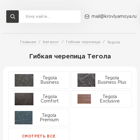
mail@krovlyamoya.ru
Главная
Каталог
Гибкая черепица
Tegola
Сервисы расчета
Доставка
Контакты
Гибкая черепица Тегола
Расчет штакетника для забора
Расчет водостока
Расчет софитов для кровли
Перейти в каталог
Tegola
Tegola
Business
Business Plus
Расчет фальцевой кровли
Металлочерепица
Расчет кровли из профнастила
Tegola
Tegola
Comfort
Exclusive
Расчет кровли из металлочерепицы
ПЕРЕЙТИ
Tegola
Premium