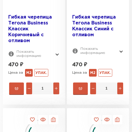
Цементно-песчаная черепица
Гибкая черепица
Гибкая черепица
Тегола Business
Тегола Business
ПЕРЕЙТИ
Классик
Классик Синий с
Коричневый с
отливом
отливом
Показать
Показать
информацию
информацию
470
₽
470
₽
Цена за
Цена за
М2
УПАК.
М2
УПАК.