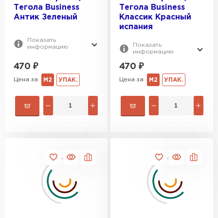
Тегола Business
Тегола Business
Антик Зеленый
Классик Красный
испания
Показать
Показать
информацию
информацию
470
₽
470
₽
Цена за
Цена за
М2
УПАК.
М2
УПАК.