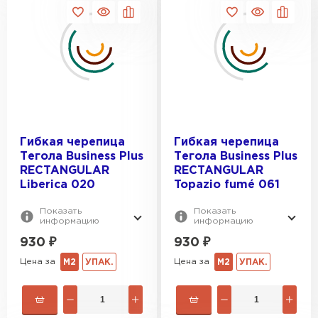
Гибкая черепица
Гибкая черепица
Тегола Business Plus
Тегола Business Plus
Водосточная система
RECTANGULAR
RECTANGULAR
Liberica 020
Topazio fumé 061
ПЕРЕЙТИ
Показать
Показать
информацию
информацию
930
₽
930
₽
Цена за
Цена за
М2
УПАК.
М2
УПАК.