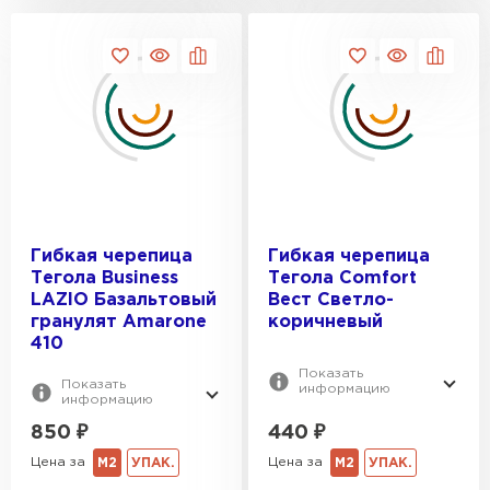
Штакетник
Гибкая черепица
Гибкая черепица
Тегола Business
Тегола Comfort
LAZIO Базальтовый
Вест Светло-
ПЕРЕЙТИ
гранулят Amarone
коричневый
410
Показать
Показать
информацию
информацию
850
₽
440
₽
Цена за
Цена за
М2
УПАК.
М2
УПАК.