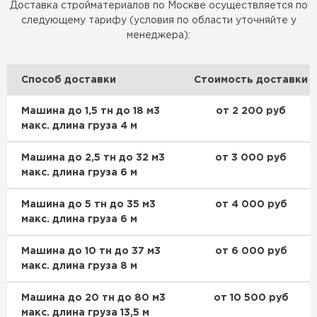
Доставка стройматериалов по Москве осуществляется по
Купить кровельный материал этого производителя можно в
нашем интернет-магазине. Это позволит сделать дом полностью
следующему тарифу (условия по области уточняйте у
Доборные элементы для кровли
соответствующим вашим представлениям, сэкономить на покупке
менеджера):
более дорогих кровельных материалов и надежно защитить саму
крышу, фасад дома и его фундамент от разрушительного
ПЕРЕЙТИ
действия атмосферных осадков. Доставка по Москве
Способ доставки
Стоимость доставки
выполняется при помощи нашего автопарка.
Машина до 1,5 тн до 18 м3
от 2 200 руб
макс. длина груза 4 м
Машина до 2,5 тн до 32 м3
от 3 000 руб
макс. длина груза 6 м
Машина до 5 тн до 35 м3
от 4 000 руб
макс. длина груза 6 м
Машина до 10 тн до 37 м3
от 6 000 руб
макс. длина груза 8 м
Машина до 20 тн до 80 м3
от 10 500 руб
макс. длина груза 13,5 м