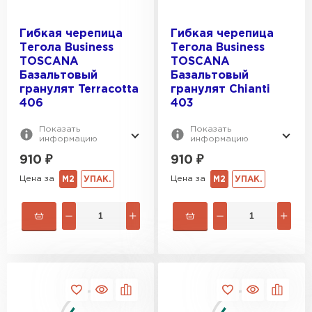
Гибкая черепица
Гибкая черепица
Тегола Business
Тегола Business
TOSCANA
TOSCANA
Профилированный лист
Базальтовый
Базальтовый
гранулят Terracotta
гранулят Chianti
406
403
ПЕРЕЙТИ
Показать
Показать
информацию
информацию
910
₽
910
₽
Цена за
Цена за
М2
УПАК.
М2
УПАК.