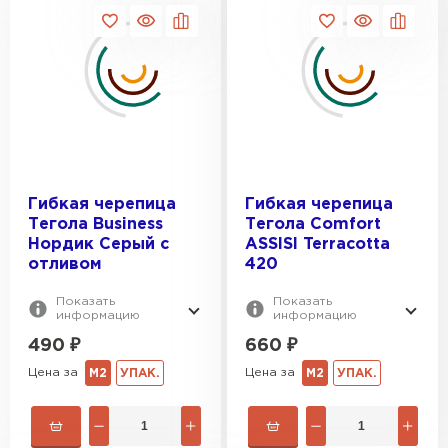
Керамическая черепица
Гибкая черепица
Гибкая черепица
ПЕРЕЙТИ
Тегола Business
Тегола Comfort
Нордик Серый с
ASSISI Terracotta
отливом
420
Показать
Показать
информацию
информацию
490
₽
660
₽
Цена за
Цена за
М2
УПАК.
М2
УПАК.