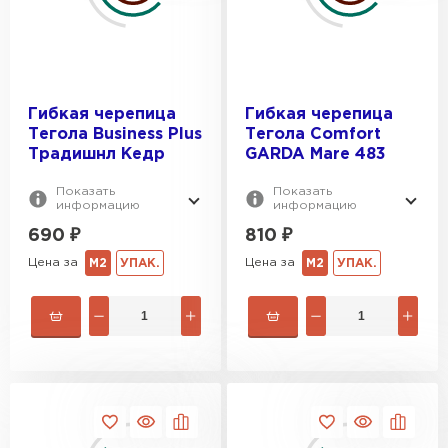
Шифер
Гибкая черепица
Гибкая черепица
Тегола Business Plus
Тегола Comfort
ПЕРЕЙТИ
Традишнл Кедр
GARDA Mare 483
Показать
Показать
информацию
информацию
690
₽
810
₽
Цена за
Цена за
М2
УПАК.
М2
УПАК.