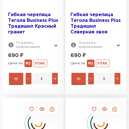
Гибкая черепица
Гибкая черепица
Тегола Business Plus
Тегола Business Plus
Традишнл Красный
Традишнл
гранит
Северная хвоя
Показать
Показать
информацию
информацию
690
₽
690
₽
Цена за
Цена за
М2
УПАК.
М2
УПАК.