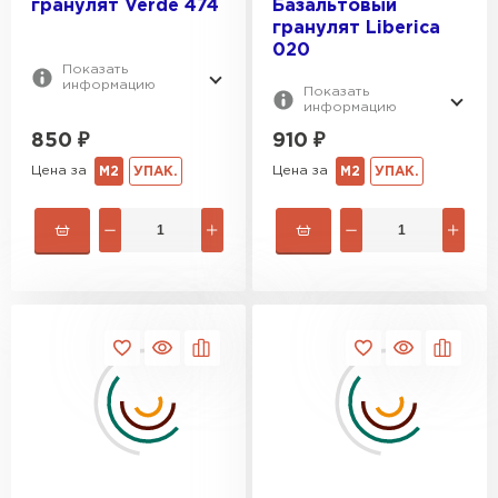
гранулят Verde 474
Базальтовый
гранулят Liberica
020
Показать
информацию
Показать
информацию
850
₽
910
₽
Цена за
Цена за
М2
УПАК.
М2
УПАК.