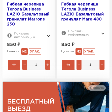
Marrone 230
КОЛИЧЕСТВО СЛОЕВ:
Business Plus
Гибкая черепица
Гибкая черепица
Acero autunnale 419
Тегола Business
Тегола Business
Comfort
1
LAZIO Базальтовый
LAZIO Базальтовый
Premium
гранулят Marrone
гранулят Mare 480
ТИП БИТУМА:
2
230
Престиж
Окисленный
Показать
Показать
информацию
Полимерный битум АПП
информацию
850
₽
850
₽
Полимерный битум АПП - 15%
Цена за
Цена за
М2
УПАК.
М2
УПАК.
Тя-юана природный НР
Реклама
Гибкая черепица