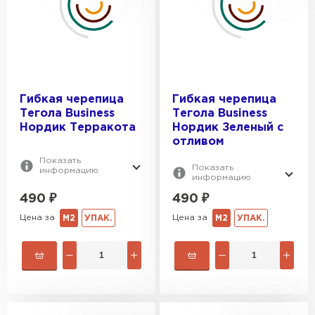
Гибкая черепица
Гибкая черепица
Тегола Business
Тегола Business
Нордик Терракота
Нордик Зеленый с
отливом
Показать
Показать
информацию
информацию
490
₽
490
₽
Цена за
Цена за
М2
УПАК.
М2
УПАК.