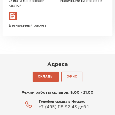
Оплата банковской
Наличными на объекте
Богомолов
картой
Макар
27.05.2024
Недавно купил утеплитель
Безналичный расчёт
Инсулейшн для потолка в
сарае. Материал плотный,
лёгкий, укладывать просто,
крошится минимально.
Доставили быстро,
консультанты помогли с
Адреса
выбором и всё подробно
объяснили. С монтажом
СКЛАДЫ
ОФИС
справился сам!
Шифер
Михайлов
ПЕРЕЙТИ
Режим работы складов: 8:00 - 21:00
Андрей
21.10.2024
Телефон склада в Москве:
+7 (495) 118-92-43 доб 1
Искал определённый