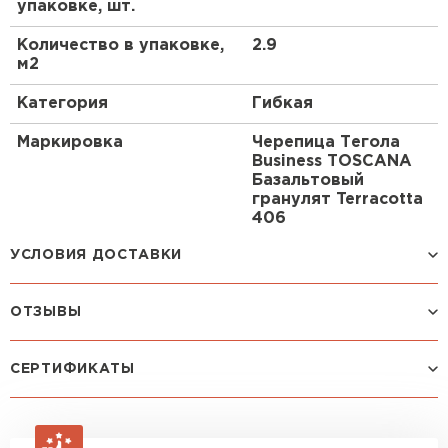
упаковке, шт.
Количество в упаковке,
2.9
Рулонная кровля
м2
ПЕРЕЙТИ
Категория
Гибкая
Маркировка
Черепица Тегола
Business TOSCANA
Базальтовый
гранулят Terracotta
406
УСЛОВИЯ ДОСТАВКИ
ОТЗЫВЫ
Способ доставки
Стоимость доставки
Машина до 1,5 тн до 18 м3
от 2 200 руб
Посмотреть все отзывы
СЕРТИФИКАТЫ
макс. длина груза 4 м
ОСТАВИТЬ ОТЗЫВ
Машина до 2,5 тн до 32 м3
от 3 000 руб
макс. длина груза 6 м
Зайцев