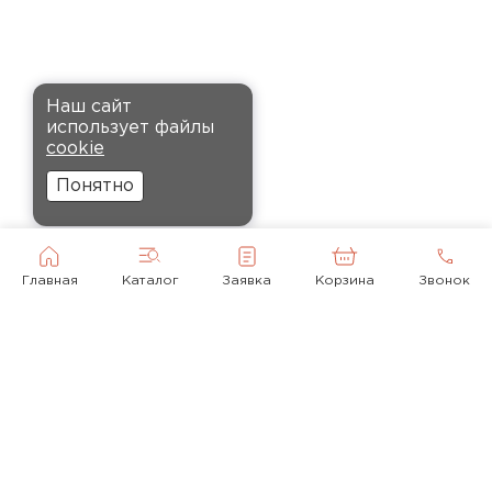
установке, не пылит и не
крошится, что облегчает
монтаж.
Комплектующие
Наш сайт
Андреев
использует файлы
ПЕРЕЙТИ
Никита
cookie
27.12.2024
Понятно
Ребята оперативно помогли с
выбором и обеспечили
доставку точно в оговоренное
Главная
Каталог
Заявка
Корзина
Звонок
время. Материал прочный, не
деформируется и хорошо
сохраняет тепло. Взял
пеноплекс для утепления пола
на балконе. сразу стало
комфортнее, даже зимой
ходить можно без проблем.
© 2010-2026