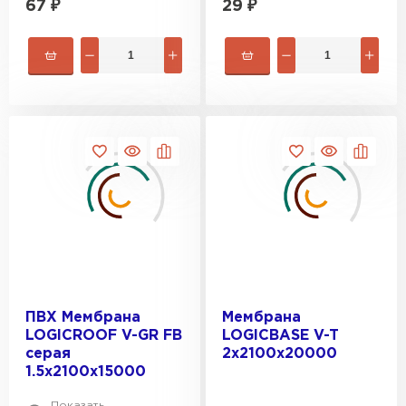
67
₽
29
₽
ПВХ Мембрана
Мембрана
LOGICROOF V-GR FB
LOGICBASE V-T
серая
2х2100x20000
1.5х2100x15000
Ондулин
Показать