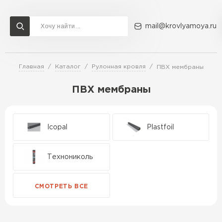
mail@krovlyamoya.ru
Главная
Каталог
Рулонная кровля
ПВХ мембраны
Сервисы расчета
Доставка
Контакты
ПВХ мембраны
Расчет штакетника для забора
Расчет водостока
Расчет софитов для кровли
Перейти в каталог
Icopal
Plastfoil
Расчет фальцевой кровли
Металлочерепица
Расчет кровли из профнастила
Технониколь
Расчет кровли из металлочерепицы
ПЕРЕЙТИ