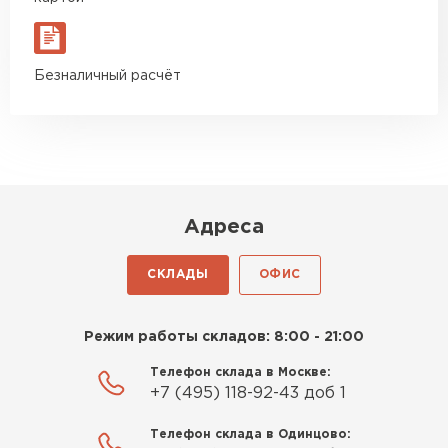
Макар
27.05.2024
Недавно купил утеплитель
Безналичный расчёт
Инсулейшн для потолка в
сарае. Материал плотный,
лёгкий, укладывать просто,
крошится минимально.
Доставили быстро,
консультанты помогли с
Адреса
выбором и всё подробно
объяснили. С монтажом
СКЛАДЫ
ОФИС
справился сам!
Шифер
Михайлов
Режим работы складов: 8:00 - 21:00
ПЕРЕЙТИ
Андрей
21.10.2024
Телефон склада в Москве:
+7 (495) 118-92-43 доб 1
Искал определённый
Телефон склада в Одинцово:
утеплитель для гаража, чтобы