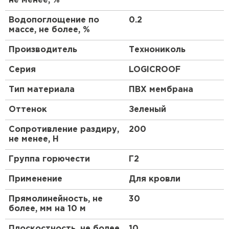
не менее, %
температурах и применяются во всех
климатических районах согласно СП 131.13330.2012.
Водопоглощение по
0.2
ПЕРЕЙТИ
массе, не более, %
Производитель
Технониколь
Серия
LOGICROOF
Тип материала
ПВХ мембрана
Оттенок
Зеленый
Сопротивление раздиру,
200
не менее, Н
Группа горючести
Г2
Применение
Для кровли
Прямолинейность, не
30
более, мм на 10 м
Плоскостность, не более,
10