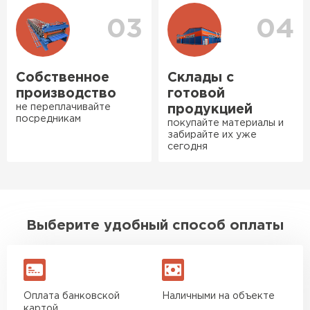
Нужен был определённый
03
04
утеплитель Ursa для утепления
бани. Материал понравился:
лёгкий, хорошо гнётся, а
Собственное
Склады с
главное никакой пыли и
производство
готовой
мусора, работать было в
не переплачивайте
продукцией
удовольствие. Монтировать
посредникам
покупайте материалы и
оказалось проще простого, как
забирайте их уже
сегодня
конструктор. Привезли
оперативно, всё целое, ни
Ондулин
одной повреждённой упаковки.
Подсказали по
ПЕРЕЙТИ
характеристикам, всё честно
Выберите удобный способ оплаты
рассказали, что именно нужно
для бани, без лишних
навязываний!
Оплата банковской
Наличными на объекте
Богомолов
картой