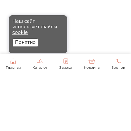
крошится, что облегчает
монтаж.
Комплектующие
Наш сайт
Андреев
использует файлы
ПЕРЕЙТИ
Никита
cookie
27.12.2024
Понятно
Ребята оперативно помогли с
выбором и обеспечили
доставку точно в оговоренное
Главная
Каталог
Заявка
Корзина
Звонок
время. Материал прочный, не
деформируется и хорошо
сохраняет тепло. Взял
пеноплекс для утепления пола
на балконе. сразу стало
комфортнее, даже зимой
ходить можно без проблем.
© 2010-2026
Кононов
+ 7(495) 118-92-43