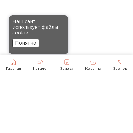
крошится, что облегчает
монтаж.
Комплектующие
Наш сайт
Андреев
использует файлы
ПЕРЕЙТИ
Никита
cookie
27.12.2024
Понятно
Ребята оперативно помогли с
выбором и обеспечили
доставку точно в оговоренное
Главная
Каталог
Заявка
Корзина
Звонок
время. Материал прочный, не
деформируется и хорошо
сохраняет тепло. Взял
пеноплекс для утепления пола
на балконе. сразу стало
комфортнее, даже зимой
ходить можно без проблем.
© 2010-2026
Кононов
+ 7(495) 118-92-43