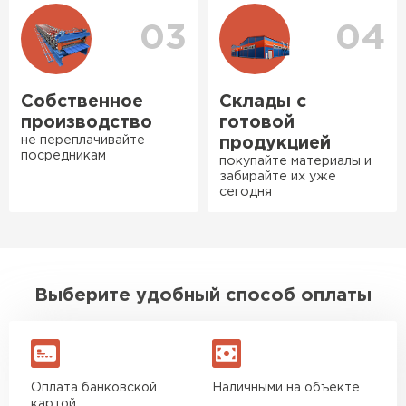
Нужен был определённый
03
04
утеплитель Ursa для утепления
бани. Материал понравился:
лёгкий, хорошо гнётся, а
Собственное
Склады с
главное никакой пыли и
производство
готовой
мусора, работать было в
не переплачивайте
продукцией
удовольствие. Монтировать
посредникам
покупайте материалы и
оказалось проще простого, как
забирайте их уже
сегодня
конструктор. Привезли
оперативно, всё целое, ни
Ондулин
одной повреждённой упаковки.
Подсказали по
ПЕРЕЙТИ
характеристикам, всё честно
Выберите удобный способ оплаты
рассказали, что именно нужно
для бани, без лишних
навязываний!
Оплата банковской
Наличными на объекте
Богомолов
картой