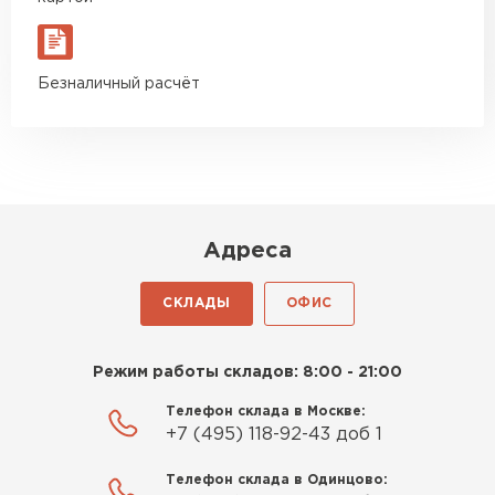
Макар
27.05.2024
Недавно купил утеплитель
Безналичный расчёт
Инсулейшн для потолка в
сарае. Материал плотный,
лёгкий, укладывать просто,
крошится минимально.
Доставили быстро,
консультанты помогли с
Адреса
выбором и всё подробно
объяснили. С монтажом
СКЛАДЫ
ОФИС
справился сам!
Шифер
Михайлов
Режим работы складов: 8:00 - 21:00
ПЕРЕЙТИ
Андрей
21.10.2024
Телефон склада в Москве:
+7 (495) 118-92-43 доб 1
Искал определённый
Телефон склада в Одинцово:
утеплитель для гаража, чтобы