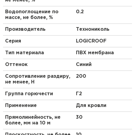
не менее, %
температурах и применяются во всех
климатических районах согласно СП 131.13330.2012.
Водопоглощение по
0.2
ПЕРЕЙТИ
массе, не более, %
Производитель
Технониколь
Серия
LOGICROOF
Тип материала
ПВХ мембрана
Оттенок
Синий
Сопротивление раздиру,
200
не менее, Н
Группа горючести
Г2
Применение
Для кровли
Прямолинейность, не
30
более, мм на 10 м
Плоскостность, не более,
10