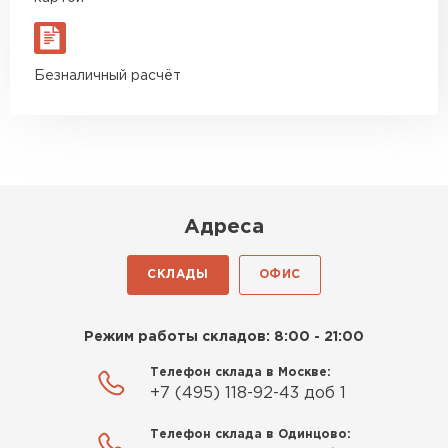
Макар
27.05.2024
Недавно купил утеплитель
Безналичный расчёт
Инсулейшн для потолка в
сарае. Материал плотный,
лёгкий, укладывать просто,
крошится минимально.
Доставили быстро,
консультанты помогли с
Адреса
выбором и всё подробно
объяснили. С монтажом
СКЛАДЫ
ОФИС
справился сам!
Шифер
Михайлов
Режим работы складов: 8:00 - 21:00
ПЕРЕЙТИ
Андрей
21.10.2024
Телефон склада в Москве:
+7 (495) 118-92-43 доб 1
Искал определённый
Телефон склада в Одинцово:
утеплитель для гаража, чтобы