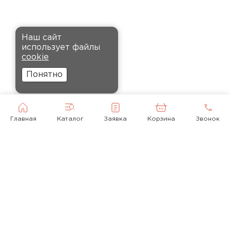
крошится, что облегчает
монтаж.
Комплектующие
Наш сайт
Андреев
использует файлы
ПЕРЕЙТИ
Никита
cookie
27.12.2024
Понятно
Ребята оперативно помогли с
выбором и обеспечили
доставку точно в оговоренное
Главная
Каталог
Заявка
Корзина
Звонок
время. Материал прочный, не
деформируется и хорошо
сохраняет тепло. Взял
пеноплекс для утепления пола
на балконе. сразу стало
комфортнее, даже зимой
ходить можно без проблем.
© 2010-2026
Кононов
+ 7(495) 118-92-43