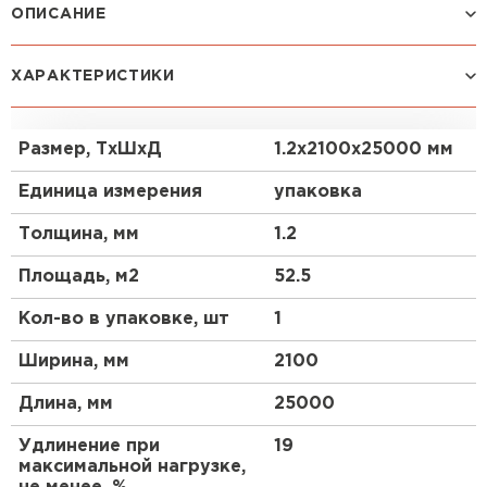
ОПИСАНИЕ
Кровельная полимерная мембрана на основе
ХАРАКТЕРИСТИКИ
высококачественного термопластичного
полиолефина (ТПО). Поставляется в рулонах 2,10
х 25 м. Стандартный цвет лицевой поверхности:
Размер, ТхШхД
1.2х2100х25000 мм
светло-серый. Толщина – 1,2-2,0 мм.
Единица измерения
упаковка
Область применения
Толщина, мм
1.2
ТПО мембрана, армированная полиэстеровой
Площадь, м2
52.5
сеткой. Применяется в качестве
гидроизоляционного слоя в кровельных системах
Кол-во в упаковке, шт
1
с механическим креплением. Мембраны сохраняют
эластичность при низких температурах и
Ширина, мм
2100
применяются во всех климатических районах
согласно СП 131.13330.2012.
Длина, мм
25000
Преимущества:
Удлинение при
19
максимальной нагрузке,
Штакетник