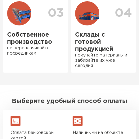
Нужен был определённый
03
04
утеплитель Ursa для утепления
бани. Материал понравился:
лёгкий, хорошо гнётся, а
Собственное
Склады с
главное никакой пыли и
производство
готовой
мусора, работать было в
не переплачивайте
продукцией
удовольствие. Монтировать
посредникам
покупайте материалы и
оказалось проще простого, как
забирайте их уже
сегодня
конструктор. Привезли
оперативно, всё целое, ни
Ондулин
одной повреждённой упаковки.
Подсказали по
ПЕРЕЙТИ
характеристикам, всё честно
Выберите удобный способ оплаты
рассказали, что именно нужно
для бани, без лишних
навязываний!
Оплата банковской
Наличными на объекте
Богомолов
картой