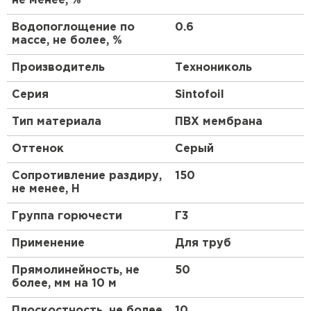
не менее, %
Технологичный монтаж;
Высокая прочность;
Водопоглощение по
0.6
ПЕРЕЙТИ
Широкий ассортимент комплектующих;
массе, не более, %
Ремонтопригодность системы;
Производитель
Технониколь
Долговечность.
Серия
Sintofoil
Тип материала
ПВХ мембрана
Оттенок
Серый
Сопротивление раздиру,
150
не менее, Н
Группа горючести
Г3
Применение
Для труб
Прямолинейность, не
50
более, мм на 10 м
Плоскостность, не более,
10