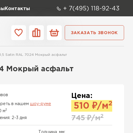
+ 7(495) 118-92-43
вы
Контакты
ЗАКАЗАТЬ ЗВОНОК
О компании
Контакты
 0,5 Satin RAL 7024 Мокрый асфальт
ара
Вид
Тип
Производите
024 Мокрый асфальт
репица
ТИ
Цена:
ывов
2
реть в нашем
шоу-руме
510
₽/м
2
0 м
2
745
₽/м
ения: 2-3 дня
Толщина, мм: