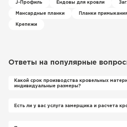
J-Профиль
Ендовы для кровли
За
Мансардные планки
Планки примыкани
Крепежи
Ондулин
ПЕРЕЙТИ
Ответы на популярные вопро
Какой срок производства кровельных матер
индивидуальные размеры?
Примерный срок производства металлочерепи
профнастила 1-2 дня. Производственные мощн
Есть ли у вас услуга замерщика и расчета кр
нам производить более 700 м2 в день.
Да, у нас в штате есть инженер-замерщик, ко
просьбе приедет на объект и сделает эксперт