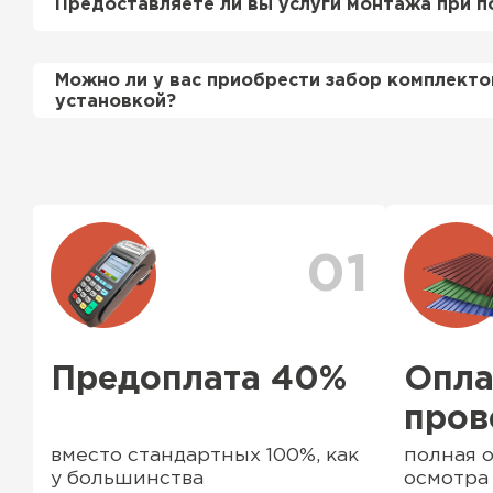
Предоставляете ли вы услуги монтажа при п
этом стоимость расчета нашим специалистом 
бесплатно
.
Да, если это необходимо заказчику, мы можем
Можно ли у вас приобрести забор комплекто
смонтировать Вашу кровлю и забор по хороши
установкой?
подробно уточняйте у менеджера по телефону
Да, мы продаем материалы для забора комплек
ассортименте есть ворота (раздвижные и не р
профильные трубы, заборные столбы, доборны
комплектующие элементы
01
Водосточная система
Предоплата 40%
Опла
пров
ПЕРЕЙТИ
вместо стандартных 100%, как
полная о
у большинства
осмотра