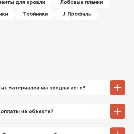
менты для кровли
Лобовые планки
нки
Тройники
J-Профиль
ТИ
ых материалов вы предлагаете?
ий выбор кровельных материалов,
ицу, профнастил, ондулин, битумные
 оплаты на объекте?
ы и многое другое. Наши специалисты
ь вам выбрать подходящий вариант для
ненный способ оплаты у нас - эта оплата
тгрузки. При этом, если доставленный