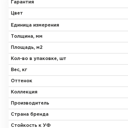
Гарантия
RR 21
RR 23
Цвет
RR 33
RR 750
Единица измерения
Толщина, мм
Площадь, м2
Рулонная кровля
Кол-во в упаковке, шт
Вес, кг
ПЕРЕЙТИ
Оттенок
Коллекция
Производитель
Страна бренда
Стойкость к УФ