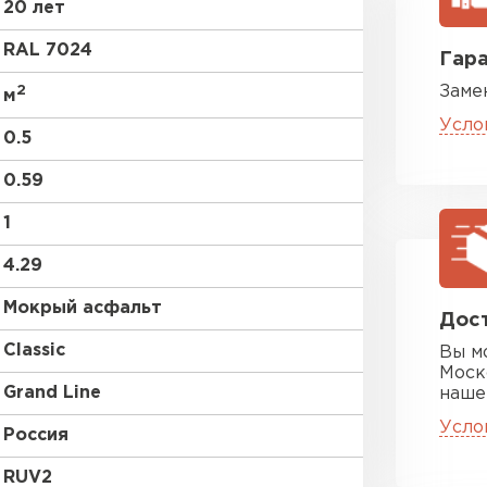
20 лет
RR 22
RAL 7024
Гара
2
Заме
м
Усло
0.5
0.59
Цементно-
1
4.29
ПЕРЕЙ
Мокрый асфальт
Дост
Classic
Вы м
Моск
Grand Line
наше
Усло
Россия
RUV2