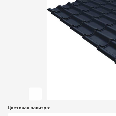
Фальцевая кровля
Ондулин
Гибкая черепица
Водосточная система
Рулонная кровля
Керамическая
черепица
Цементно-песчаная
черепица
Цветовая палитра:
Профилированный лист