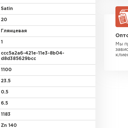
Satin
20
Глянцевая
Опто
1
Мы п
зави
ccc5a2a6-421e-11e3-8b04-
клие
d8d385629bcc
1100
23.5
0.5
6.5
Фальцевая
1183
ПЕРЕЙ
Zn 140