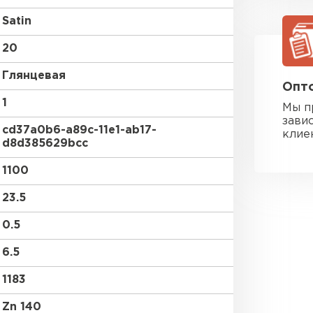
Satin
20
Глянцевая
Опто
1
Мы п
зави
cd37a0b6-a89c-11e1-ab17-
клие
d8d385629bcc
1100
23.5
0.5
6.5
Фальцевая
1183
ПЕРЕЙ
Zn 140