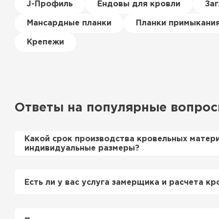
J-Профиль
Ендовы для кровли
За
Мансардные планки
Планки примыкани
Крепежи
Ондулин
ПЕРЕЙТИ
Ответы на популярные вопро
Какой срок производства кровельных матер
индивидуальные размеры?
Примерный срок производства металлочерепи
профнастила 1-2 дня. Производственные мощн
Есть ли у вас услуга замерщика и расчета кр
нам производить более 700 м2 в день.
Да, у нас в штате есть инженер-замерщик, ко
просьбе приедет на объект и сделает эксперт