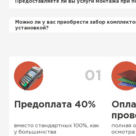
Предоставляете ли вы услуги монтажа при п
этом стоимость расчета нашим специалистом 
бесплатно
.
Да, если это необходимо заказчику, мы можем
Можно ли у вас приобрести забор комплекто
смонтировать Вашу кровлю и забор по хороши
установкой?
подробно уточняйте у менеджера по телефону
Да, мы продаем материалы для забора комплек
ассортименте есть ворота (раздвижные и не р
профильные трубы, заборные столбы, доборны
комплектующие элементы
01
Водосточная система
Предоплата 40%
Опла
пров
ПЕРЕЙТИ
вместо стандартных 100%, как
полная о
у большинства
осмотра