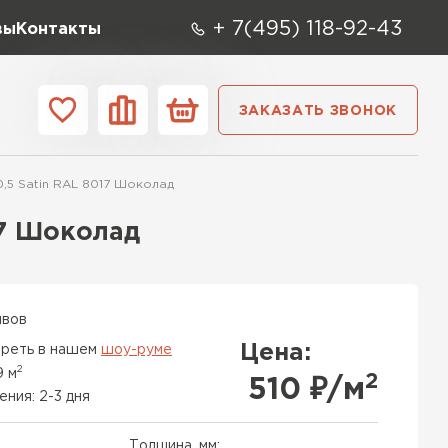
+ 7(495) 118-92-43
вы
Контакты
ЗАКАЗАТЬ ЗВОНОК
О компании
Контакты
0,5 Satin RAL 8017 Шоколад
ара
Вид
Тип
Производите
17 Шоколад
репица
ТИ
ывов
Цена:
реть в нашем
шоу-руме
2
9 м
2
510
₽/м
ения: 2-3 дня
Толщина, мм: