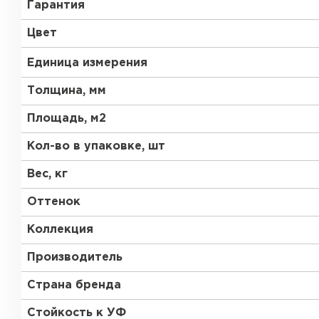
Гарантия
RR 21
RR 23
Цвет
RR 33
RR 750
Единица измерения
Толщина, мм
Площадь, м2
Рулонная кровля
Кол-во в упаковке, шт
Вес, кг
ПЕРЕЙТИ
Оттенок
Коллекция
Производитель
Страна бренда
Стойкость к УФ