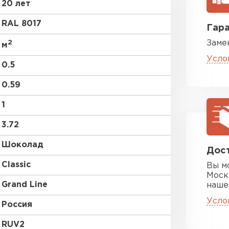
20 лет
RR 22
RAL 8017
Гара
2
Заме
м
Усло
0.5
0.59
Цементно-
1
3.72
ПЕРЕЙ
Шоколад
Дост
Classic
Вы м
Моск
Grand Line
наше
Усло
Россия
RUV2