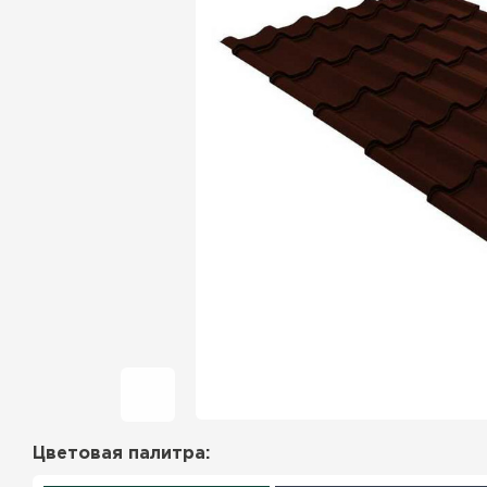
Фальцевая кровля
Ондулин
Гибкая черепица
Водосточная система
Рулонная кровля
Керамическая
черепица
Цементно-песчаная
черепица
Цветовая палитра:
Профилированный лист