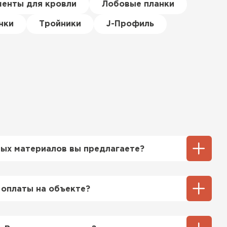
менты для кровли
Лобовые планки
нки
Тройники
J-Профиль
ТИ
ых материалов вы предлагаете?
ий выбор кровельных материалов,
ицу, профнастил, ондулин, битумные
 оплаты на объекте?
ы и многое другое. Наши специалисты
ь вам выбрать подходящий вариант для
ненный способ оплаты у нас - эта оплата
тгрузки. При этом, если доставленный