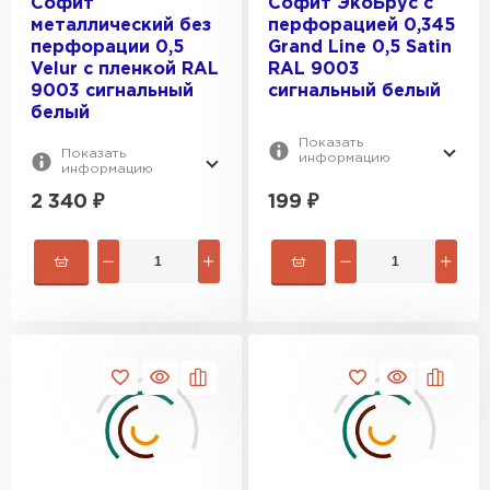
Софит
Софит ЭкоБрус с
металлический без
перфорацией 0,345
перфорации 0,5
Grand Line 0,5 Satin
Velur с пленкой RAL
RAL 9003
9003 сигнальный
сигнальный белый
белый
Шифер
Показать
Показать
информацию
ПЕРЕЙТИ
информацию
2 340
₽
199
₽