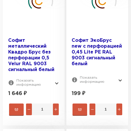
Частичная перфорация
Satin
Velur
Drap
Полиэстер
Софит
Софит ЭкоБрус
металлический
new c перфорацией
Квадро Брус без
0,45 Lite PE RAL
перфорации 0,5
9003 сигнальный
Velur RAL 9003
белый
сигнальный белый
Показать
Показать
информацию
информацию
1 646
₽
199
₽