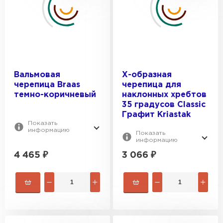
Шифер
Вальмовая
Х-образная
ПЕРЕЙТИ
черепица Braas
черепица для
темно-коричневый
наклонных хребтов
35 градусов Classic
Графит Kriastak
Показать
информацию
Показать
информацию
4 465
₽
3 066
₽