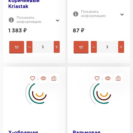
коричневый
Kriastak
Показать
информацию
Показать
информацию
1 383
₽
87
₽
Х-образная
Вальмовая