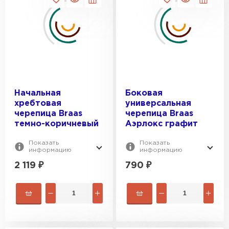
Цементно-песчаная черепица
ПЕРЕЙТИ
Начальная
Боковая
хребтовая
универсальная
черепица Braas
черепица Braas
темно-коричневый
Аэрлокс графит
Показать
Показать
информацию
информацию
2 119
₽
790
₽