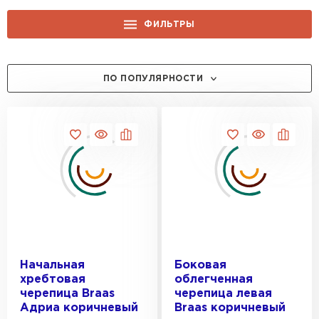
ФИЛЬТРЫ
ЦЕНА, РУБ.:
ПО ПОПУЛЯРНОСТИ
ПРОИЗВОДИТЕЛЬ:
Braas
КОЛЛЕКЦИЯ:
Kriastak
Classic
ТИП:
Antik
Lite
Рядовая
Адриа
ЦВЕТ:
Фасонная
Начальная
Боковая
Аэрлокс
хребтовая
облегченная
Вишневый
черепица Braas
черепица левая
Адриа коричневый
Braas коричневый
ОТТЕНОК:
Коричневый