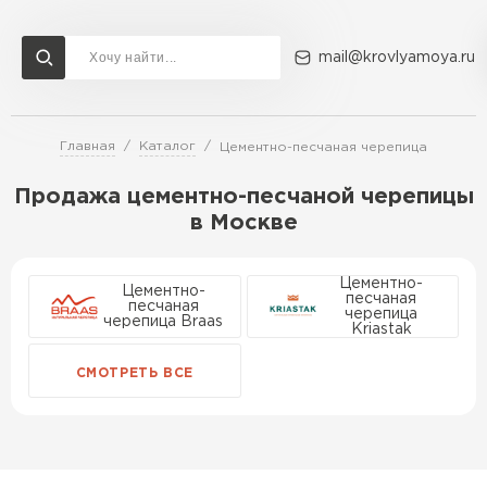
mail@krovlyamoya.ru
Главная
Каталог
Цементно-песчаная черепица
Сервисы расчета
Доставка
Контакты
Продажа цементно-песчаной черепицы
Расчет штакетника для забора
в Москве
Расчет водостока
Расчет софитов для кровли
Перейти в каталог
Цементно-
Расчет фальцевой кровли
Цементно-
песчаная
песчаная
черепица
Металлочерепица
Расчет кровли из профнастила
черепица Braas
Kriastak
Расчет кровли из металлочерепицы
ПЕРЕЙТИ