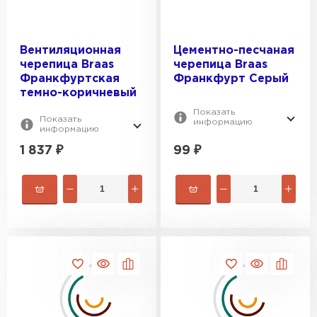
Вентиляционная
Цементно-песчаная
черепица Braas
черепица Braas
Франкфуртская
Франкфурт Серый
темно-коричневый
Показать
Показать
информацию
информацию
1 837
₽
99
₽
Рулонная кровля
ПЕРЕЙТИ