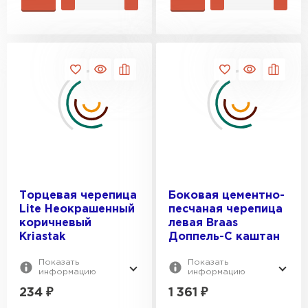
Водосточная система
ПЕРЕЙТИ
Торцевая черепица
Боковая цементно-
Lite Неокрашенный
песчаная черепица
коричневый
левая Braas
Kriastak
Доппель-С каштан
Показать
Показать
информацию
информацию
234
₽
1 361
₽