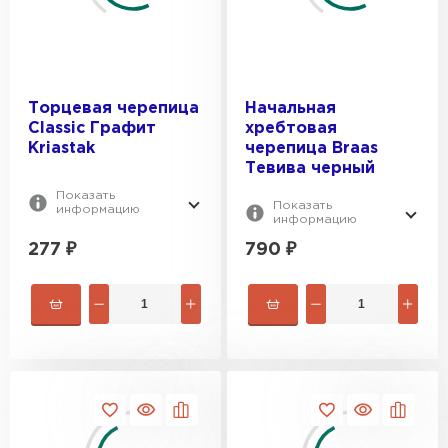
Торцевая черепица
Начальная
Classic Графит
хребтовая
Kriastak
черепица Braas
Тевива черный
Показать
Показать
информацию
информацию
277
₽
790
₽