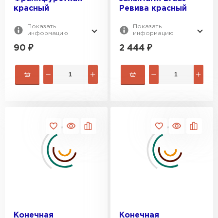
красный
Ревива красный
Показать
Показать
информацию
информацию
90
₽
2 444
₽
Штакетник
ПЕРЕЙТИ
Конечная
Конечная