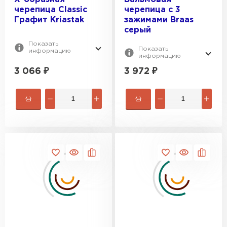
черепица Classic
черепица с 3
Графит Kriastak
зажимами Braas
серый
Показать
Показать
информацию
информацию
3 066
₽
3 972
₽
Ондулин