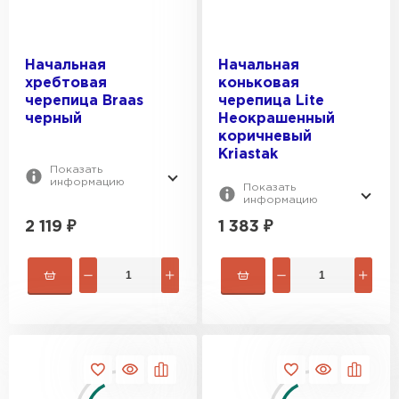
Начальная
Начальная
хребтовая
коньковая
черепица Braas
черепица Lite
черный
Неокрашенный
коричневый
Kriastak
Показать
информацию
Показать
информацию
2 119
₽
1 383
₽