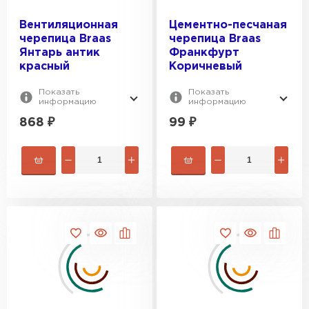
ПЕРЕЙТИ
Вентиляционная
Цементно-песчаная
черепица Braas
черепица Braas
Янтарь антик
Франкфурт
красный
Коричневый
Показать
Показать
информацию
информацию
868
₽
99
₽