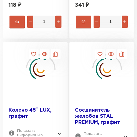
118
₽
341
₽
Цементно-песчаная черепица
ПЕРЕЙТИ
Колено 45˚ LUX,
Соединитель
графит
желобов STAL
PREMIUM, графит
Показать
Показать
информацию