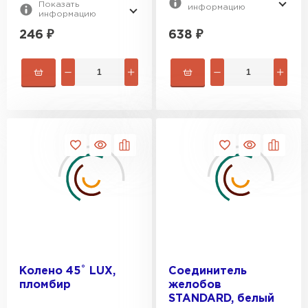
Показать
информацию
информацию
246
₽
638
₽
Керамическая черепица
ПЕРЕЙТИ
Колено 45˚ LUX,
Соединитель
пломбир
желобов
STANDARD, белый