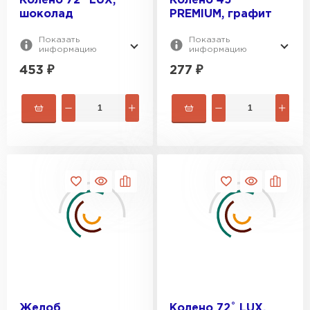
Колено 72˚ LUX,
Колено 45˚
шоколад
PREMIUM, графит
Показать
Показать
информацию
информацию
453
₽
277
₽
Желоб
Колено 72˚ LUX,