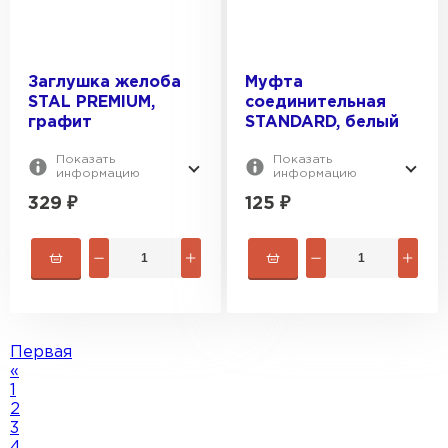
Заглушка желоба
Муфта
STAL PREMIUM,
соединительная
графит
STANDARD, белый
Показать
Показать
информацию
информацию
329
₽
125
₽
Водосточная система
ПЕРЕЙТИ
Первая
«
1
2
3
4