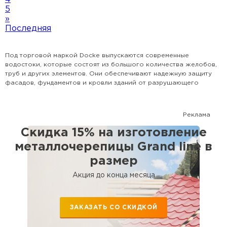
5
»
Последняя
Под торговой маркой Docke выпускаются современные
водостоки, которые состоят из большого количества желобов,
труб и других элементов. Они обеспечивают надежную защиту
фасадов, фундаментов и кровли зданий от разрушающего
действия влаги, выпадающей в виде атмосферных осадков. В
нашем интернет-магазине вы сможете купить водосточные
системы Docke в Москве оптом и в розницу для частных домов,
Реклама
коттеджей, административных и коммерческих зданий.
Крупнооптовым клиентам мы предлагаем скидки, а для
Скидка 15% на изготовление
привлечения розничных клиентов проводим выгодные акции.
металлочерепицы Grand line в
Особенности
размер
Водосточные системы от производителя Docke имеют такие
Акция до конца месяца
технические характеристики:
цветовая палитра — гранат, графит, шоколад, пломбир;
материал изготовления — пластик и металл;
ЗАКАЗАТЬ СО СКИДКОЙ
Пластиковые водостоки Docke имеют небольшой вес и
отличаются бесшумностью во время дождя. Они не выцветают