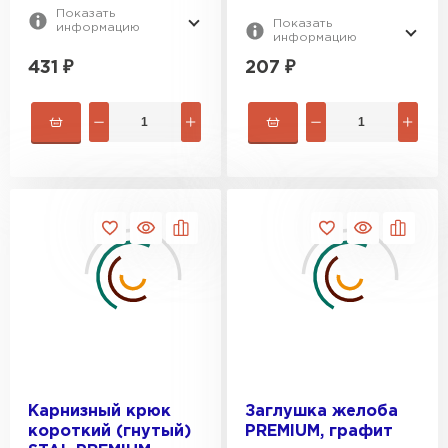
Показать
Показать
информацию
информацию
431
₽
207
₽
Карнизный крюк
Заглушка желоба
короткий (гнутый)
PREMIUM, графит