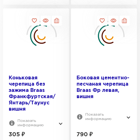
Профилированный лист
ПЕРЕЙТИ
Коньковая
Боковая цементно-
черепица без
песчаная черепица
зажима Braas
Braas Фр левая,
Франкфуртская/
вишня
Янтарь/Таунус
вишня
Показать
информацию
Показать
информацию
305
₽
790
₽