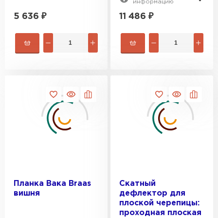
информацию
5 636
₽
11 486
₽
Фальцевая кровля
ПЕРЕЙТИ
Планка Вака Braas
Скатный
вишня
дефлектор для
плоской черепицы:
проходная плоская