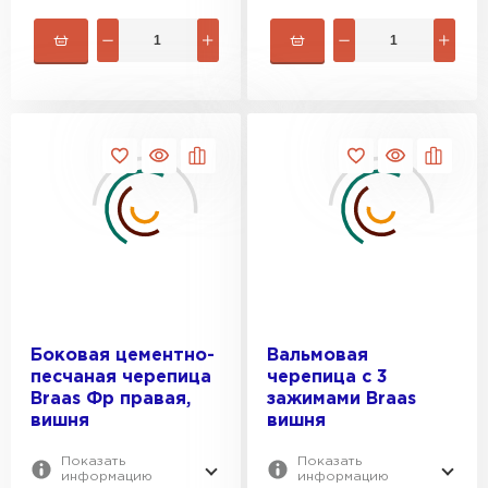
Боковая цементно-
Вальмовая
песчаная черепица
черепица с 3
Braas Фр правая,
зажимами Braas
вишня
вишня
Показать
Показать
информацию
информацию
Штакетник