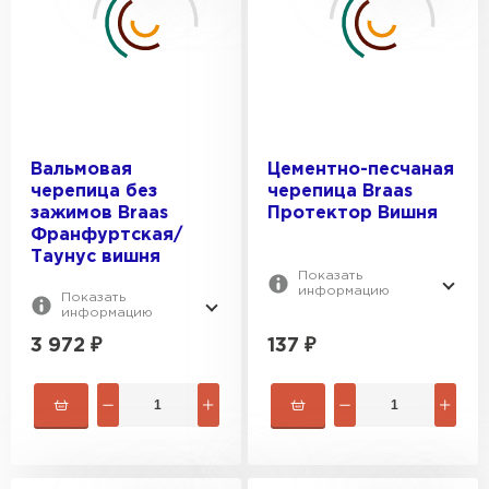
Вальмовая
Цементно-песчаная
черепица без
черепица Braas
Гибкая черепица
зажимов Braas
Протектор Вишня
Франфуртская/
Таунус вишня
ПЕРЕЙТИ
Показать
информацию
Показать
информацию
3 972
₽
137
₽