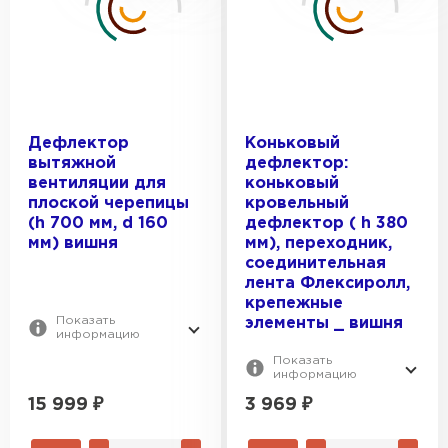
Керамическая черепица
Дефлектор
Коньковый
вытяжной
дефлектор:
вентиляции для
коньковый
ПЕРЕЙТИ
плоской черепицы
кровельный
(h 700 мм, d 160
дефлектор ( h 380
мм) вишня
мм), переходник,
соединительная
лента Флексиролл,
крепежные
Показать
элементы _ вишня
информацию
Показать
информацию
15 999
₽
3 969
₽