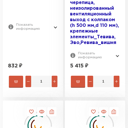
черепица,
неизолированный
вентиляционный
выход с колпаком
Показать
(h 500 мм,d 110 мм),
информацию
крепежные
элементы_Тевива,
Эво,Ревива_вишня
Показать
информацию
832
₽
5 415
₽
Ондулин
ПЕРЕЙТИ