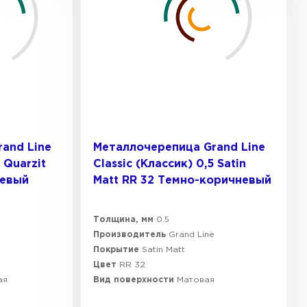
and Line
Металлочерепица Grand Line
 Quarzit
Classic (Классик) 0,5 Satin
невый
Мatt RR 32 Темно-коричневый
Толщина, мм
0.5
e
Производитель
Grand Line
Покрытие
Satin Мatt
Цвет
RR 32
ая
Вид поверхности
Матовая
к