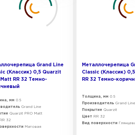
ллочерепица Grand Line
Металлочерепица Gr
sic (Классик) 0,5 Quarzit
Classic (Классик) 0,5
Matt RR 32 Темно-
RR 32 Темно-корич
ичневый
Толщина, мм
0.5
ина, мм
0.5
Производитель
Grand Lin
зводитель
Grand Line
Покрытие
Quarzit
ытие
Quarzit PRO Matt
Цвет
RR 32
RR 32
Вид поверхности
Глянцев
поверхности
Матовая
Штакетни