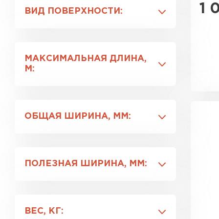
Atlas
1 
ВИД ПОВЕРХНОСТИ:
Velur
ПЕРЕЙТИ
Drap
Глянцевая
VikingMP®
Матовая
МАКСИМАЛЬНАЯ ДЛИНА,
М:
6.5
7.2
ОБЩАЯ ШИРИНА, ММ:
1180
1183
ПОЛЕЗНАЯ ШИРИНА, ММ:
1190
1210
1085
1100
ВЕС, КГ:
1125