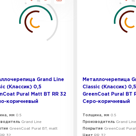
Шифер
ПЕРЕЙ
ллочерепица Grand Line
Металлочерепица Gr
sic (Классик) 0,5
Classic (Классик) 0,5
nCoat Pural Matt BT RR 32
GreenСoat Pural BT 
но-коричневый
Серо-коричневый
ина, мм
0.5
Толщина, мм
0.5
зводитель
Grand Line
Производитель
Grand Lin
ытие
GreenCoat Pural BT, matt
Покрытие
GreenСoat Pural
RR 32
Цвет
RR 32