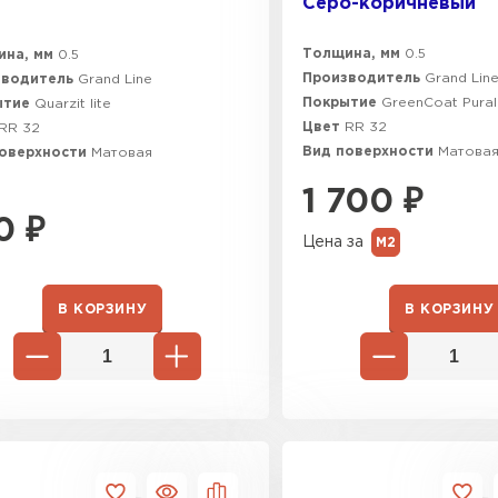
Серо-коричневый
Толщина, мм
0.5
ина, мм
0.5
Производитель
Grand Lin
зводитель
Grand Line
Покрытие
GreenCoat Pural
ытие
Quarzit lite
Цвет
RR 32
RR 32
Вид поверхности
Матова
поверхности
Матовая
1 700
₽
0
₽
Цена за
М2
В КОРЗИНУ
В КОРЗИНУ