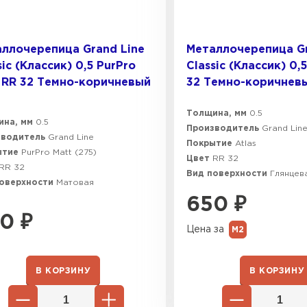
ллочерепица Grand Line
Металлочерепица Gr
sic (Классик) 0,5 PurPro
Classic (Классик) 0,5
 RR 32 Темно-коричневый
32 Темно-коричнев
Толщина, мм
0.5
ина, мм
0.5
Производитель
Grand Lin
Цементно-
зводитель
Grand Line
Покрытие
Atlas
ытие
PurPro Matt (275)
Цвет
RR 32
ПЕРЕЙ
RR 32
Вид поверхности
Глянцев
поверхности
Матовая
650
₽
50
₽
Цена за
М2
В КОРЗИНУ
В КОРЗИНУ