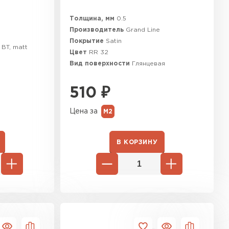
Толщина, мм
0.5
Производитель
Grand Line
e
Покрытие
Satin
 BT, matt
Цвет
RR 32
Вид поверхности
Глянцевая
я
510
₽
Цена за
М2
В КОРЗИНУ