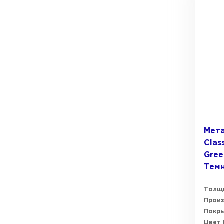
Ондулин
ПЕРЕЙТИ
Мета
Clas
Gree
Тем
Толщ
Прои
Покр
Цвет