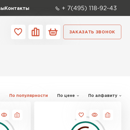
+ 7(495) 118-92-43
вы
Контакты
ЗАКАЗАТЬ ЗВОНОК
О компании
Контакты
ара
Вид
Тип
Производите
репица
ТИ
По популярности
По цене
По алфавиту