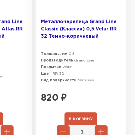
and Line
Металлочерепица Grand Line
 Atlas RR
Classic (Классик) 0,5 Velur RR
ый
32 Темно-коричневый
Толщина, мм
0.5
e
песчаная черепица
Производитель
Grand Line
Покрытие
Velur
ТИ
Цвет
RR 32
ая
Вид поверхности
Матовая
820
₽
В КОРЗИНУ