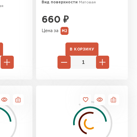
Вид поверхности
Матовая
ая
660
₽
Цена за
М2
В КОРЗИНУ
ТИ