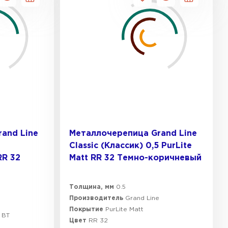
ТИ
and Line
Металлочерепица Grand Line
Classic (Классик) 0,5 PurLite
RR 32
Мatt RR 32 Темно-коричневый
Толщина, мм
0.5
Производитель
Grand Line
e
Покрытие
PurLite Мatt
 BT
Цвет
RR 32