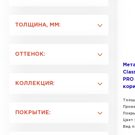
Grand Line
Фальцевая кровля
Металл-Профиль
ТОЛЩИНА, ММ:
Ондулин
0.5
0.45
Гибкая черепица
ОТТЕНОК:
Мета
Водосточная система
Темно-коричневый
Clas
Серо-зеленый
PRO 
Рулонная кровля
КОЛЛЕКЦИЯ:
Серо-коричневый
кор
Керамическая
Classic
черепица
Толщ
Ламонтерра
Прои
Цементно-песчаная
ПОКРЫТИЕ:
Покр
Монтеррей
черепица
Цвет
Kvinta plus
Satin
Вид 
Kamea
Профилированный лист