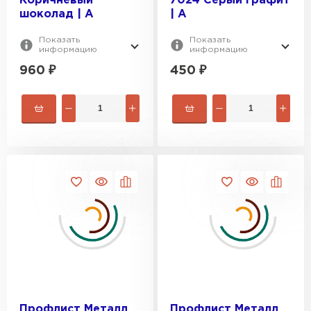
Коричневый
7024 Серый графит
шоколад | A
| A
ПЕРЕЙТИ
Показать
Показать
информацию
информацию
960
₽
450
₽
Профлист Металл
Профлист Металл