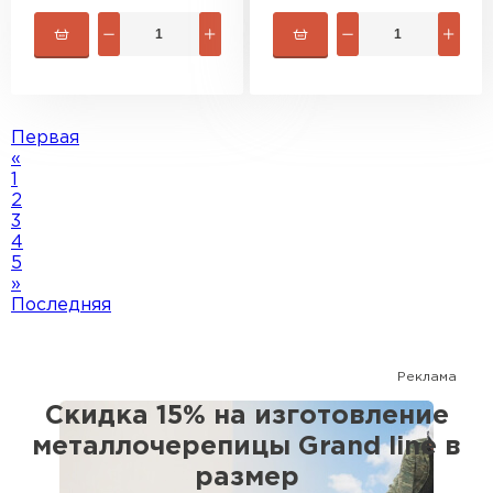
Первая
«
1
2
3
4
5
»
Последняя
Реклама
Софиты
Скидка 15% на изготовление
металлочерепицы Grand line в
ПЕРЕЙТИ
размер