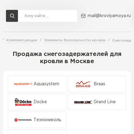
mail@krovlyamoya.ru
Комплектующие
Элементы безопасности кровли
Снегозаде
Сервисы расчета
Доставка
Контакты
Продажа снегозадержателей для
Расчет штакетника для забора
кровли в Москве
Расчет водостока
Расчет софитов для кровли
Перейти в каталог
Расчет фальцевой кровли
Aquasystem
Braas
Металлочерепица
Расчет кровли из профнастила
Расчет кровли из металлочерепицы
ПЕРЕЙТИ
Docke
Grand Line
Технониколь