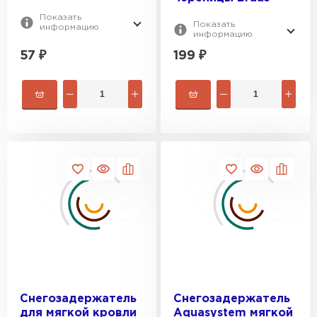
Показать
Показать
информацию
информацию
57
₽
199
₽
Снегозадержатель
Снегозадержатель
Штакетник
для мягкой кровли
Aquasystem мягкой