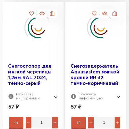
Фальцевая кровля
ПЕРЕЙТИ
Снегостопор для
Снегозадержатель
мягкой черепицы
Aquasystem мягкой
1,2мм RAL 7024,
кровли RR 32
темно-серый
темно-коричневый
Показать
Показать
информацию
информацию
57
₽
57
₽