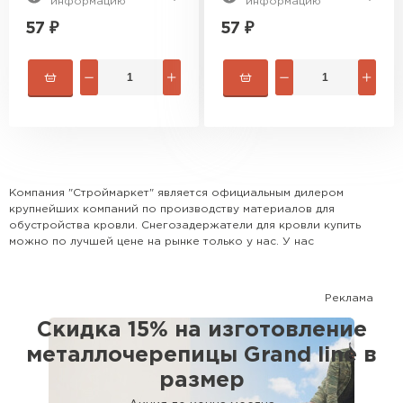
информацию
информацию
57
₽
57
₽
Компания "Строймаркет" является официальным дилером
крупнейших компаний по производству материалов для
обустройства кровли. Снегозадержатели для кровли купить
можно по лучшей цене на рынке только у нас. У нас
представлена наиболее популярная номенклатура всех видов
кровли, доборных элементов и комплектующих. Поможем
рассчитать кровлю и выбрать наиболее оптимальный для Вашего
Реклама
дома вариант. Сотрудничаем с крупными застройщиками, а также
с частными лицами.
Скидка 15% на изготовление
металлочерепицы Grand line в
размер