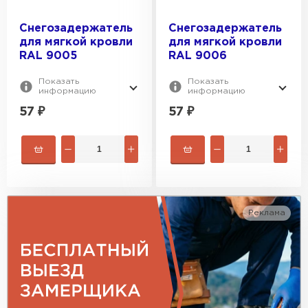
RAL 3005
ВЕС, КГ:
Коричневый
Снегозадержатель
Снегозадержатель
RAL 6005
для мягкой кровли
для мягкой кровли
Зеленый
0.15
RAL 9005
RAL 9006
Красный
0.101
Показать
Показать
Синий
информацию
информацию
0.185
57
₽
57
₽
Реклама
Гибкая черепица
ПЕРЕЙТИ