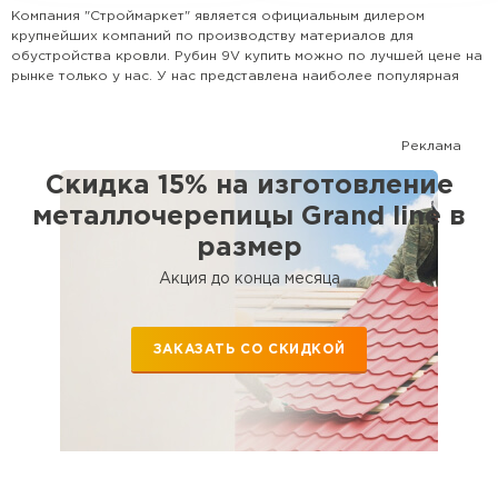
Цементно-песчаная черепица
Компания "Строймаркет" является официальным дилером
крупнейших компаний по производству материалов для
обустройства кровли. Рубин 9V купить можно по лучшей цене на
ПЕРЕЙТИ
рынке только у нас. У нас представлена наиболее популярная
номенклатура всех видов кровли, доборных элементов и
комплектующих. Поможем рассчитать кровлю и выбрать
наиболее оптимальный для Вашего дома вариант. Сотрудничаем
Реклама
с крупными застройщиками, а также с частными лицами.
Скидка 15% на изготовление
металлочерепицы Grand line в
размер
Акция до конца месяца
ЗАКАЗАТЬ СО СКИДКОЙ