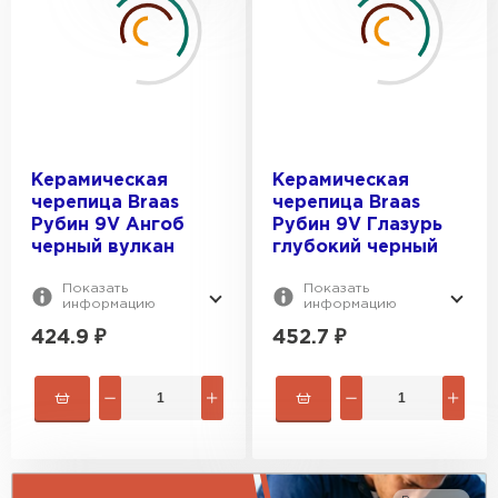
Ангоб красная лава
Ангоб медный
Ангоб черный вулкан
Глазурь глубокий черный
Керамическая
Керамическая
черепица Braas
черепица Braas
Рубин 9V Ангоб
Рубин 9V Глазурь
черный вулкан
глубокий черный
Показать
Показать
информацию
информацию
424.9
₽
452.7
₽
Гибкая черепица
ПЕРЕЙТИ