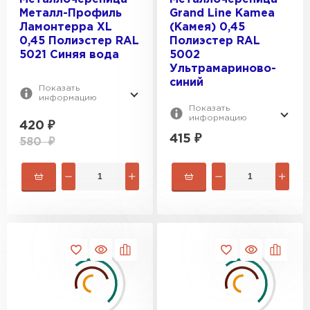
Металл-Профиль
Grand Line Kamea
Ламонтерра XL
(Камея) 0,45
0,45 Полиэстер RAL
Полиэстер RAL
5021 Синяя вода
5002
Ультрамариново-
синий
Показать
информацию
Показать
информацию
420
₽
415
₽
580
₽
Ондулин