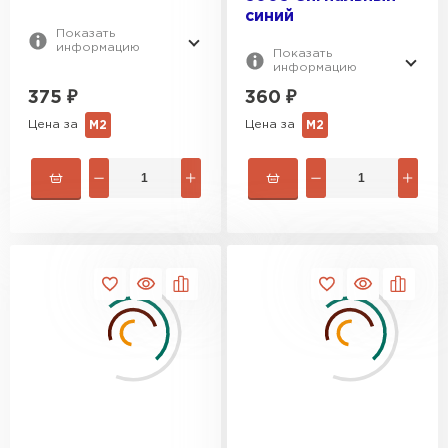
синий
Показать
информацию
Показать
информацию
375
₽
360
₽
Цена за
Цена за
М2
М2