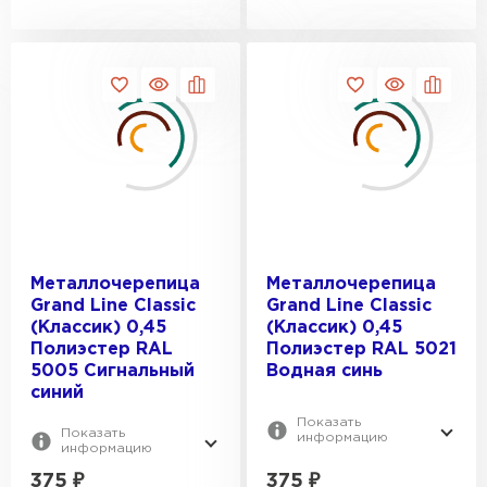
ПОЛЕЗНАЯ ШИРИНА, ММ:
1183
1190
1085
1210
ВЕС, КГ:
1100
1125
3.9
1150
3.19
3.25
3.69
Металлочерепица
Металлочерепица
3.72
Grand Line Classic
Grand Line Classic
(Классик) 0,45
(Классик) 0,45
Полиэстер RAL
Полиэстер RAL 5021
5005 Сигнальный
Водная синь
синий
Показать
Показать
информацию
информацию
Гибкая черепица
375
₽
375
₽