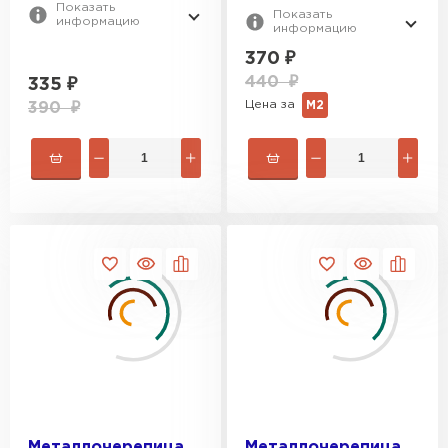
Показать
Показать
информацию
информацию
370
₽
440
₽
335
₽
Цена за
М2
390
₽
Металлочерепица
Металлочерепица