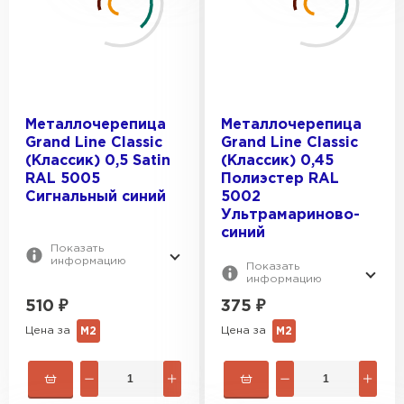
0.4
ЦВЕТ:
0.5
0.45
RAL 5002
ОТТЕНОК:
RAL 5005
Металлочерепица
Металлочерепица
Grand Line Classic
Grand Line Classic
RAL 5015
Водная синь
(Классик) 0,5 Satin
(Классик) 0,45
RAL 5018
RAL 5005
Полиэстер RAL
КОЛЛЕКЦИЯ:
Сигнальный синий
Сигнальный синий
5002
RAL 5021
Синее небо
Classic
Ультрамариново-
синий
Синий
ПОКРЫТИЕ:
Ламонтерра
Показать
информацию
Синий насыщенный
Показать
Монтеррей
Satin
информацию
Kvinta plus
510
МАКСИМАЛЬНАЯ ДЛИНА, М:
₽
375
₽
Полиэстер
Kamea
Цена за
Цена за
М2
М2
NormanMP
6.5
PURETAN®
ОБЩАЯ ШИРИНА, ММ:
7.2
PURMAN®
1180