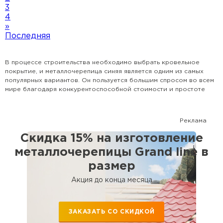
3
4
»
Последняя
В процессе строительства необходимо выбрать кровельное
покрытие, и металлочерепица синяя является одним из самых
популярных вариантов. Он пользуется большим спросом во всем
мире благодаря конкурентоспособной стоимости и простоте
монтажа. Кроме того, металлическая кровля обеспечивает
эстетически привлекательную отделку, имитирующую
натуральную черепицу. Синяя металлочерепица обеспечивает
Реклама
потрясающий внешний вид для любой недвижимости. Наш
интернет-магазин предлагает широкий выбор металлической
Скидка 15% на изготовление
кровли по невероятно разумным ценам, с доставкой в
металлочерепицы Grand line в
кратчайшие сроки.
размер
Акция до конца месяца
ЗАКАЗАТЬ СО СКИДКОЙ