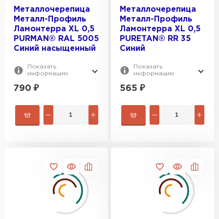
Металлочерепица
Металлочерепица
Металл-Профиль
Металл-Профиль
Ламонтерра XL 0,5
Ламонтерра XL 0,5
PURMAN® RAL 5005
PURETAN® RR 35
Синий насыщенный
Синий
Профилированный лист
Показать
Показать
ПЕРЕЙТИ
информацию
информацию
790
₽
565
₽