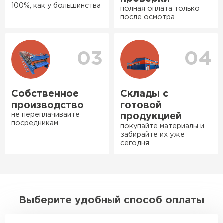
100%, как у большинства
Фальцевая кровля
полная оплата только
Власов
после осмотра
Егор
ПЕРЕЙТИ
07.12.2024
Нужен был определённый
03
04
утеплитель Ursa для утепления
бани. Материал понравился:
лёгкий, хорошо гнётся, а
Собственное
Склады с
главное никакой пыли и
производство
готовой
мусора, работать было в
не переплачивайте
продукцией
удовольствие. Монтировать
посредникам
покупайте материалы и
оказалось проще простого, как
забирайте их уже
сегодня
конструктор. Привезли
оперативно, всё целое, ни
одной повреждённой упаковки.
Подсказали по
характеристикам, всё честно
Выберите удобный способ оплаты
рассказали, что именно нужно
для бани, без лишних