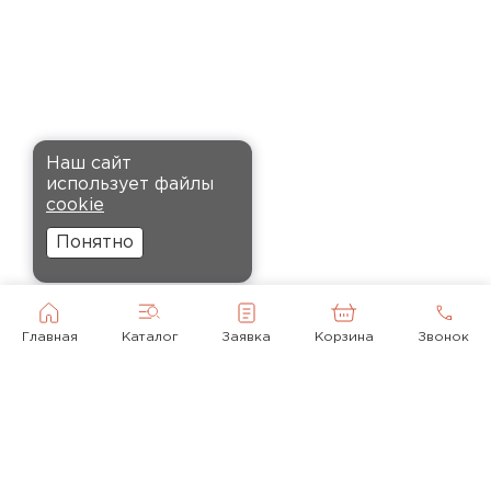
оформили быстро и привезли
вовремя. Материал удобный в
установке, не пылит и не
крошится, что облегчает
монтаж.
Наш сайт
Комплектующие
Андреев
использует файлы
Никита
cookie
ПЕРЕЙТИ
27.12.2024
Понятно
Ребята оперативно помогли с
выбором и обеспечили
доставку точно в оговоренное
Главная
Каталог
Заявка
Корзина
Звонок
время. Материал прочный, не
деформируется и хорошо
сохраняет тепло. Взял
пеноплекс для утепления пола
на балконе. сразу стало
комфортнее, даже зимой