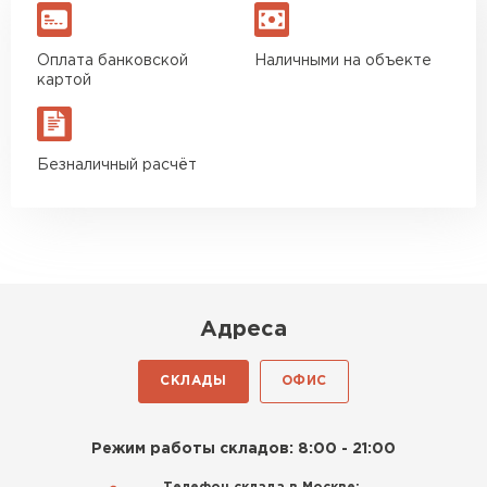
навязываний!
Ондулин
Оплата банковской
Наличными на объекте
Богомолов
картой
ПЕРЕЙТИ
Макар
27.05.2024
Недавно купил утеплитель
Безналичный расчёт
Инсулейшн для потолка в
сарае. Материал плотный,
лёгкий, укладывать просто,
крошится минимально.
Доставили быстро,
консультанты помогли с
Адреса
выбором и всё подробно
объяснили. С монтажом
СКЛАДЫ
ОФИС
справился сам!
Михайлов
Режим работы складов: 8:00 - 21:00
Андрей
21.10.2024