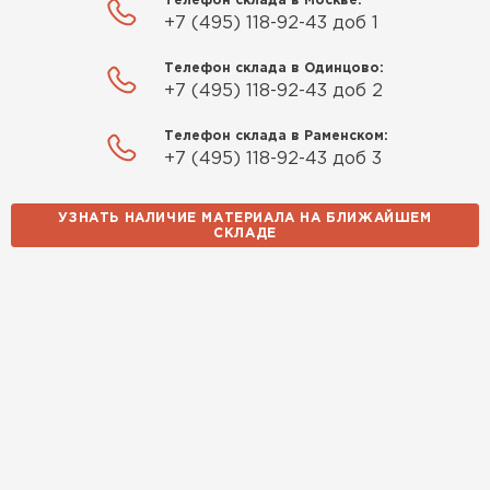
Телефон склада в Москве:
+7 (495) 118-92-43 доб 1
Искал определённый
Шифер
Телефон склада в Одинцово:
утеплитель для гаража, чтобы
+7 (495) 118-92-43 доб 2
обеспечить и теплоизоляцию, и
ПЕРЕЙТИ
шумоизоляцию. Оперативно
Телефон склада в Раменском:
проконсультировали, спасибо
+7 (495) 118-92-43 доб 3
менеджерам. Остановил свой
выбор на утеплителе Роквул.
УЗНАТЬ НАЛИЧИЕ МАТЕРИАЛА НА БЛИЖАЙШЕМ
Этот материал был в наличии
СКЛАДЕ
на разных складах, и доставку
сделали уже на второй день.
Киреев
Иван
25.07.2024
Компания порадовала точной
доставкой и грамотной
консультацией. Нужен был