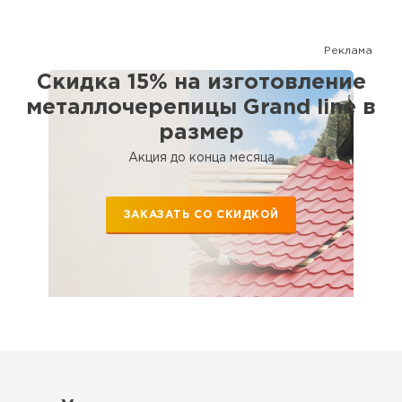
номенклатура всех видов кровли, доборных элементов и
комплектующих. Поможем рассчитать кровлю и выбрать
наиболее оптимальный для Вашего дома вариант. Сотрудничаем
Реклама
с крупными застройщиками, а также с частными лицами.
Скидка 15% на изготовление
металлочерепицы Grand line в
размер
Акция до конца месяца
ЗАКАЗАТЬ СО СКИДКОЙ
Водосточная система