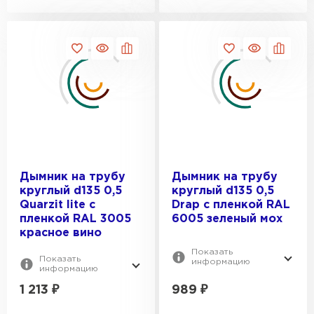
Штакетник
ПЕРЕЙТИ
Дымник на трубу
Дымник на трубу
круглый d135 0,5
круглый d135 0,5
Quarzit lite с
Drap с пленкой RAL
пленкой RAL 3005
6005 зеленый мох
красное вино
Показать
Показать
информацию
информацию
1 213
₽
989
₽