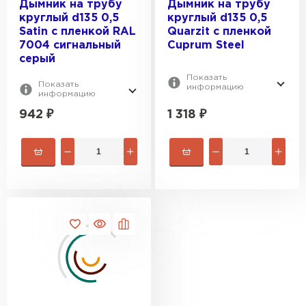
Дымник на трубу
Дымник на трубу
круглый d135 0,5
круглый d135 0,5
Satin с пленкой RAL
Quarzit с пленкой
7004 сигнальный
Cuprum Steel
серый
Показать
Показать
информацию
информацию
942
₽
1 318
₽
Шифер
ПЕРЕЙТИ