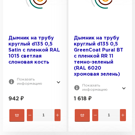
Дымник на трубу
Дымник на трубу
круглый d135 0,5
круглый d135 0,5
Satin с пленкой RAL
GreenСoat Pural BT
1015 светлая
с пленкой RR 11
слоновая кость
темно-зеленый
(RAL 6020
хромовая зелень)
Показать
информацию
Показать
информацию
942
₽
1 618
₽