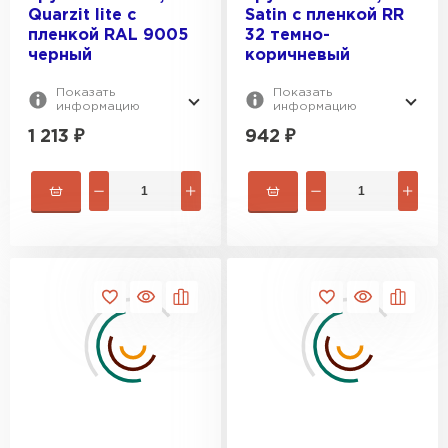
Quarzit lite с
Satin с пленкой RR
пленкой RAL 9005
32 темно-
черный
коричневый
Показать
Показать
информацию
информацию
1 213
₽
942
₽
Цементно-песчаная черепица
ПЕРЕЙТИ