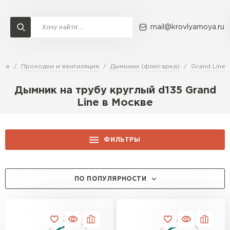
mail@krovlyamoya.ru
щие
Проходки и вентиляция
Дымники (флюгарка)
Grand Line
Сервисы расчета
Доставка
Контакты
Дымник на трубу круглый d135 Grand
Расчет штакетника для забора
Line в Москве
Расчет водостока
Расчет софитов для кровли
Перейти в каталог
Расчет фальцевой кровли
ФИЛЬТРЫ
Металлочерепица
Расчет кровли из профнастила
ЦЕНА, РУБ.:
Расчет кровли из металлочерепицы
ПЕРЕЙТИ
ПО ПОПУЛЯРНОСТИ
ТОЛЩИНА, ММ:
0.5