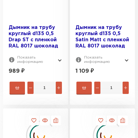
Дымник на трубу
Дымник на трубу
круглый d135 0,5
круглый d135 0,5
Drap ST с пленкой
Satin Мatt с пленкой
RAL 8017 шоколад
RAL 8017 шоколад
Показать
Показать
информацию
информацию
Керамическая черепица
989
₽
1 109
₽
ПЕРЕЙТИ