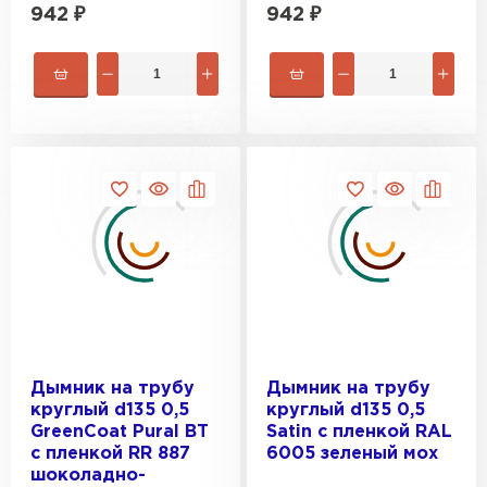
942
₽
942
₽
Ондулин
Дымник на трубу
Дымник на трубу
ПЕРЕЙТИ
круглый d135 0,5
круглый d135 0,5
GreenСoat Pural BT
Satin с пленкой RAL
с пленкой RR 887
6005 зеленый мох
шоколадно-