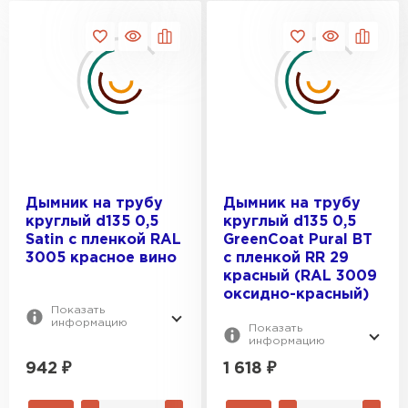
Дымник на трубу
Дымник на трубу
круглый d135 0,5
круглый d135 0,5
Satin с пленкой RAL
GreenСoat Pural BT
Фальцевая кровля
3005 красное вино
с пленкой RR 29
красный (RAL 3009
ПЕРЕЙТИ
оксидно-красный)
Показать
информацию
Показать
информацию
942
₽
1 618
₽