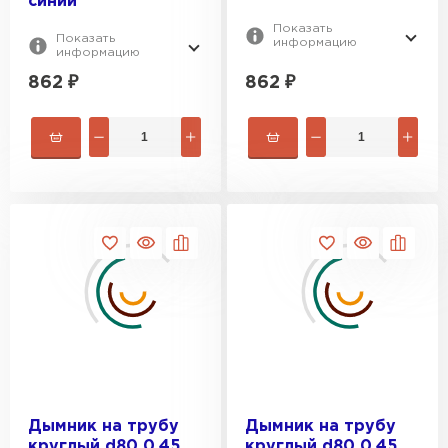
синий
Показать
Показать
информацию
информацию
862
₽
862
₽
Рулонная кровля
ПЕРЕЙТИ
Дымник на трубу
Дымник на трубу
круглый d80 0,45
круглый d80 0,45