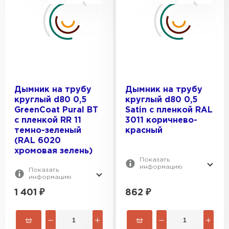
Дымник на трубу
Дымник на трубу
круглый d80 0,5
круглый d80 0,5
GreenСoat Pural BT
Satin с пленкой RAL
с пленкой RR 11
3011 коричнево-
темно-зеленый
красный
(RAL 6020
хромовая зелень)
Показать
информацию
Показать
информацию
1 401
₽
862
₽