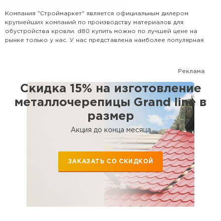
Компания "Строймаркет" является официальным дилером
крупнейших компаний по производству материалов для
обустройства кровли. d80 купить можно по лучшей цене на
рынке только у нас. У нас представлена наиболее популярная
номенклатура всех видов кровли, доборных элементов и
комплектующих. Поможем рассчитать кровлю и выбрать
наиболее оптимальный для Вашего дома вариант. Сотрудничаем
Реклама
с крупными застройщиками, а также с частными лицами.
Скидка 15% на изготовление
металлочерепицы Grand line в
размер
Акция до конца месяца
ЗАКАЗАТЬ СО СКИДКОЙ
Софиты
ПЕРЕЙТИ