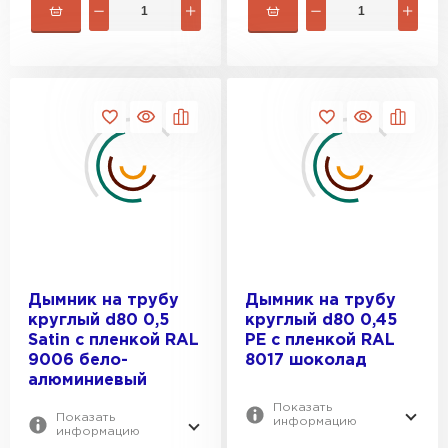
Фальцевая кровля
Дымник на трубу
Дымник на трубу
круглый d80 0,5
круглый d80 0,45
Satin с пленкой RAL
PE с пленкой RAL
ПЕРЕЙТИ
9006 бело-
8017 шоколад
алюминиевый
Показать
Показать
информацию
информацию