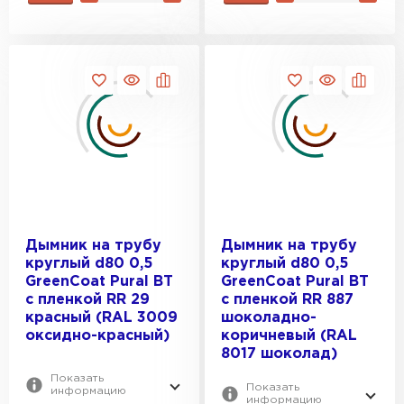
Штакетник
Дымник на трубу
Дымник на трубу
ПЕРЕЙТИ
круглый d80 0,5
круглый d80 0,5
GreenСoat Pural BT
GreenСoat Pural BT
с пленкой RR 29
с пленкой RR 887
красный (RAL 3009
шоколадно-
оксидно-красный)
коричневый (RAL
8017 шоколад)
Показать
Показать
информацию
информацию