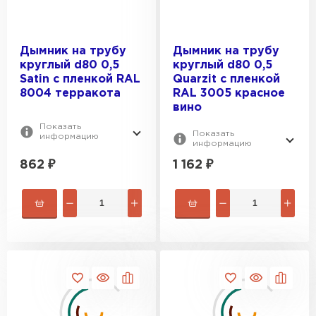
Цементно-песчаная черепица
Дымник на трубу
Дымник на трубу
ПЕРЕЙТИ
круглый d80 0,5
круглый d80 0,5
Satin с пленкой RAL
Quarzit с пленкой
8004 терракота
RAL 3005 красное
вино
Показать
Показать
информацию
информацию
862
₽
1 162
₽