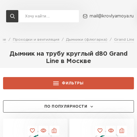
mail@krovlyamoya.ru
щие
Проходки и вентиляция
Дымники (флюгарка)
Grand Line
Сервисы расчета
Доставка
Контакты
Дымник на трубу круглый d80 Grand
Расчет штакетника для забора
Line в Москве
Расчет водостока
Расчет софитов для кровли
Перейти в каталог
Расчет фальцевой кровли
ФИЛЬТРЫ
Металлочерепица
Расчет кровли из профнастила
ЦЕНА, РУБ.:
Расчет кровли из металлочерепицы
ПЕРЕЙТИ
ПО ПОПУЛЯРНОСТИ
ТОЛЩИНА, ММ:
0.4