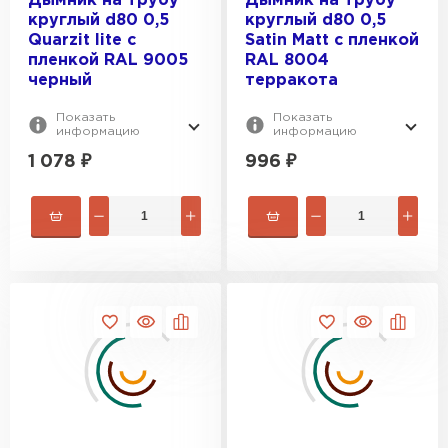
Дымник на трубу
Дымник на трубу
круглый d80 0,5
круглый d80 0,5
Quarzit lite с
Satin Мatt с пленкой
пленкой RAL 9005
RAL 8004
черный
терракота
Шифер
Показать
Показать
информацию
информацию
ПЕРЕЙТИ
1 078
₽
996
₽