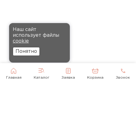
установке, не пылит и не
крошится, что облегчает
монтаж.
Комплектующие
Наш сайт
Андреев
использует файлы
ПЕРЕЙТИ
Никита
cookie
27.12.2024
Понятно
Ребята оперативно помогли с
выбором и обеспечили
доставку точно в оговоренное
Главная
Каталог
Заявка
Корзина
Звонок
время. Материал прочный, не
деформируется и хорошо
сохраняет тепло. Взял
пеноплекс для утепления пола
на балконе. сразу стало
комфортнее, даже зимой
ходить можно без проблем.
© 2010-2026