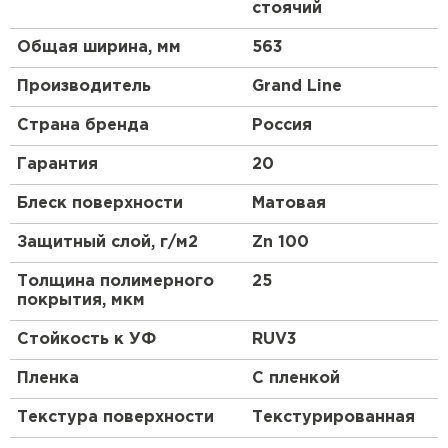
Штакетник
стоячий
При монтаже кровельных картин длиной более
Общая ширина, мм
563
ПЕРЕЙТИ
8 м необходимо использовать «подвижные»
кляммеры.
Производитель
Grand Line
Особенности
Страна бренда
Россия
Двойной фальц отличается повышенной
Гарантия
20
надежностью и герметичностью.
Блеск поверхности
Матовая
В отличие от одинарного замка, при выполнении
двойного фальца происходит не просто
Защитный слой, г/м2
Zn 100
зацепление краев картин друг за друга, а еще и
их загибание на 90 градусов.
Толщина полимерного
25
покрытия, мкм
Такой замок практически не подвержен
капиллярному эффекту, что позволяет избежать
Стойкость к УФ
RUV3
протечек и повреждения материала.
Пленка
С пленкой
Текстура поверхности
Текстурированная