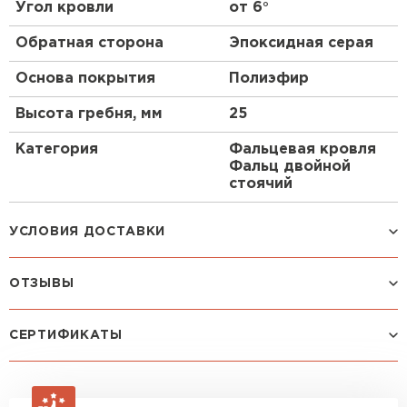
Угол кровли
от 6°
Обратная сторона
Эпоксидная серая
Рулонная кровля
Основа покрытия
Полиэфир
ПЕРЕЙТИ
Высота гребня, мм
25
Категория
Фальцевая кровля
Фальц двойной
стоячий
Маркировка
0,45 Drap ST RAL
УСЛОВИЯ ДОСТАВКИ
9005 Черный
ОТЗЫВЫ
Способ доставки
Стоимость доставки
Машина до 1,5 тн до 18 м3
от 2 200 руб
Посмотреть все отзывы
СЕРТИФИКАТЫ
макс. длина груза 4 м
ОСТАВИТЬ ОТЗЫВ
Машина до 2,5 тн до 32 м3
от 3 000 руб
макс. длина груза 6 м
Зайцев