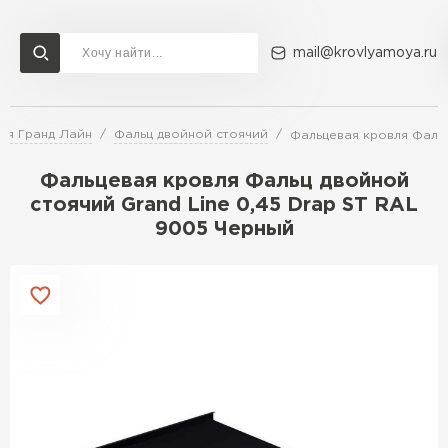
mail@krovlyamoya.ru
ля Гранд Лайн
Фальц двойной стоячий
Фальцевая кровля Фальц
Сервисы расчета
Доставка
Контакты
Фальцевая кровля Фальц двойной
Расчет штакетника для забора
стоячий Grand Line 0,45 Drap ST RAL
Расчет водостока
9005 Черный
Расчет софитов для кровли
Перейти в каталог
Расчет фальцевой кровли
Металлочерепица
Расчет кровли из профнастила
Расчет кровли из металлочерепицы
ПЕРЕЙТИ