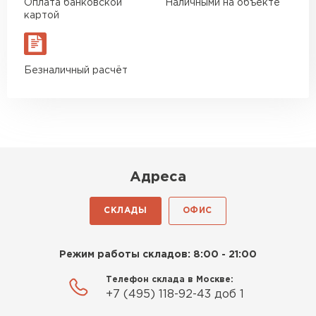
Оплата банковской
Наличными на объекте
Богомолов
картой
Макар
27.05.2024
Недавно купил утеплитель
Безналичный расчёт
Инсулейшн для потолка в
сарае. Материал плотный,
лёгкий, укладывать просто,
крошится минимально.
Доставили быстро,
консультанты помогли с
Адреса
выбором и всё подробно
объяснили. С монтажом
СКЛАДЫ
ОФИС
справился сам!
Шифер
Михайлов
ПЕРЕЙТИ
Режим работы складов: 8:00 - 21:00
Андрей
21.10.2024
Телефон склада в Москве:
+7 (495) 118-92-43 доб 1
Искал определённый