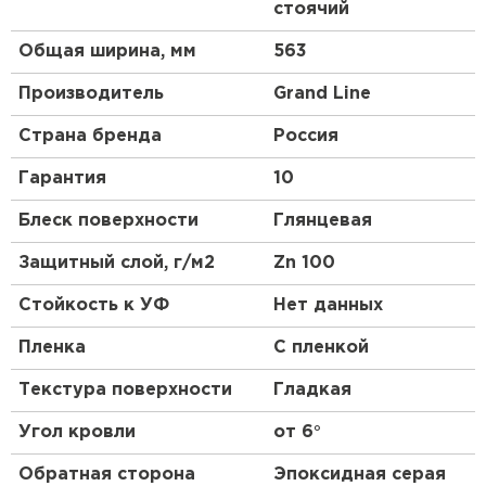
Штакетник
стоячий
на поверхности фальцевой кровли отсутствуют.
При монтаже кровельных картин длиной более
Общая ширина, мм
563
ПЕРЕЙТИ
8 м необходимо использовать «подвижные»
кляммеры.
Производитель
Grand Line
Страна бренда
Россия
Особенности
Гарантия
10
Двойной фальц отличается повышенной
Блеск поверхности
Глянцевая
надежностью и герметичностью.
В отличие от одинарного замка, при выполнении
Защитный слой, г/м2
Zn 100
двойного фальца происходит не просто
зацепление краев картин друг за друга, а еще и
Стойкость к УФ
Нет данных
их загибание на 90 градусов.
Пленка
С пленкой
Такой замок практически не подвержен
капиллярному эффекту, что позволяет избежать
Текстура поверхности
Гладкая
протечек и повреждения материала.
Угол кровли
от 6°
Обратная сторона
Эпоксидная серая