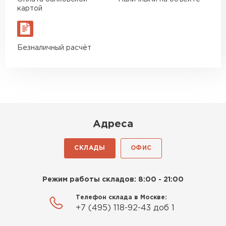
Богомолов
картой
Макар
27.05.2024
Недавно купил утеплитель
Безналичный расчёт
Инсулейшн для потолка в
сарае. Материал плотный,
лёгкий, укладывать просто,
крошится минимально.
Доставили быстро,
консультанты помогли с
Адреса
выбором и всё подробно
объяснили. С монтажом
СКЛАДЫ
ОФИС
справился сам!
Шифер
Михайлов
Режим работы складов: 8:00 - 21:00
ПЕРЕЙТИ
Андрей
21.10.2024
Телефон склада в Москве:
+7 (495) 118-92-43 доб 1
Искал определённый