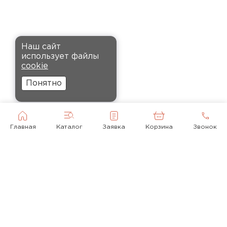
установке, не пылит и не
крошится, что облегчает
монтаж.
Комплектующие
Наш сайт
Андреев
использует файлы
ПЕРЕЙТИ
Никита
cookie
27.12.2024
Понятно
Ребята оперативно помогли с
выбором и обеспечили
доставку точно в оговоренное
Главная
Каталог
Заявка
Корзина
Звонок
время. Материал прочный, не
деформируется и хорошо
сохраняет тепло. Взял
пеноплекс для утепления пола
на балконе. сразу стало
комфортнее, даже зимой
ходить можно без проблем.
© 2010-2026