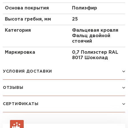
Основа покрытия
Полиэфир
Рулонная кровля
Высота гребня, мм
25
ПЕРЕЙТИ
Категория
Фальцевая кровля
Фальц двойной
стоячий
Маркировка
0,7 Полиэстер RAL
8017 Шоколад
УСЛОВИЯ ДОСТАВКИ
ОТЗЫВЫ
Способ доставки
Стоимость доставки
Машина до 1,5 тн до 18 м3
от 2 200 руб
Посмотреть все отзывы
СЕРТИФИКАТЫ
макс. длина груза 4 м
ОСТАВИТЬ ОТЗЫВ
Машина до 2,5 тн до 32 м3
от 3 000 руб
макс. длина груза 6 м
Зайцев