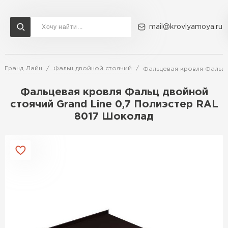
mail@krovlyamoya.ru
я Гранд Лайн
Фальц двойной стоячий
Фальцевая кровля Фальц 
Сервисы расчета
Доставка
Контакты
Фальцевая кровля Фальц двойной
Расчет штакетника для забора
стоячий Grand Line 0,7 Полиэстер RAL
Расчет водостока
8017 Шоколад
Расчет софитов для кровли
Перейти в каталог
Расчет фальцевой кровли
Металлочерепица
Расчет кровли из профнастила
Расчет кровли из металлочерепицы
ПЕРЕЙТИ