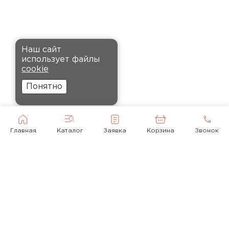
установке, не пылит и не
крошится, что облегчает
монтаж.
Комплектующие
Наш сайт
Андреев
использует файлы
ПЕРЕЙТИ
Никита
cookie
27.12.2024
Понятно
Ребята оперативно помогли с
выбором и обеспечили
доставку точно в оговоренное
Главная
Каталог
Заявка
Корзина
Звонок
время. Материал прочный, не
деформируется и хорошо
сохраняет тепло. Взял
пеноплекс для утепления пола
на балконе. сразу стало
комфортнее, даже зимой
ходить можно без проблем.
© 2010-2026