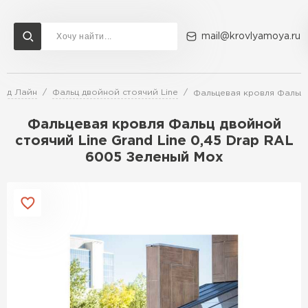
mail@krovlyamoya.ru
анд Лайн
Фальц двойной стоячий Line
Фальцевая кровля Фальц 
Сервисы расчета
Доставка
Контакты
Фальцевая кровля Фальц двойной
Расчет штакетника для забора
стоячий Line Grand Line 0,45 Drap RAL
Расчет водостока
6005 Зеленый Мох
Расчет софитов для кровли
Перейти в каталог
Расчет фальцевой кровли
Металлочерепица
Расчет кровли из профнастила
Расчет кровли из металлочерепицы
ПЕРЕЙТИ