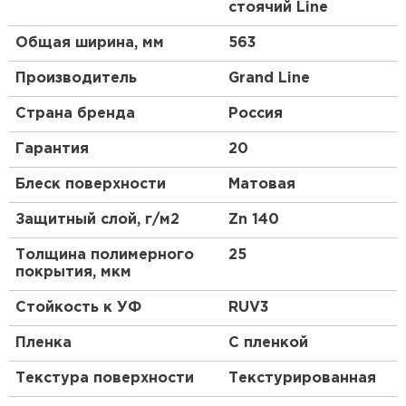
Штакетник
стоячий Line
При монтаже кровельных картин длиной более
8 м необходимо использовать «подвижные»
Общая ширина, мм
563
ПЕРЕЙТИ
кляммеры.
Производитель
Grand Line
Особенности
Страна бренда
Россия
Двойной фальц отличается повышенной
надежностью и герметичностью.
Гарантия
20
В отличие от одинарного замка, при выполнении
Блеск поверхности
Матовая
двойного фальца происходит не просто
зацепление краев картин друг за друга, а еще и
Защитный слой, г/м2
Zn 140
их загибание на 90 градусов.
Толщина полимерного
25
Такой замок практически не подвержен
покрытия, мкм
капиллярному эффекту, что позволяет избежать
протечек и повреждения материала.
Стойкость к УФ
RUV3
Пленка
С пленкой
Текстура поверхности
Текстурированная