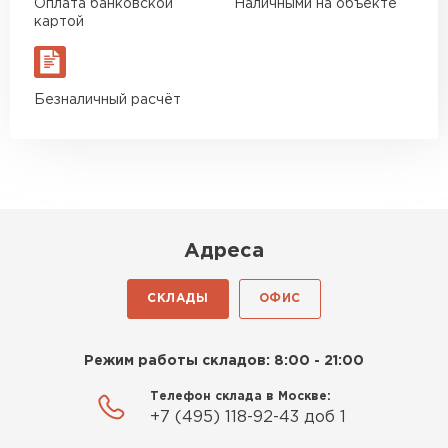
Оплата банковской
Наличными на объекте
Богомолов
картой
Макар
27.05.2024
Недавно купил утеплитель
Безналичный расчёт
Инсулейшн для потолка в
сарае. Материал плотный,
лёгкий, укладывать просто,
крошится минимально.
Доставили быстро,
консультанты помогли с
Адреса
выбором и всё подробно
объяснили. С монтажом
СКЛАДЫ
ОФИС
справился сам!
Шифер
Михайлов
ПЕРЕЙТИ
Режим работы складов: 8:00 - 21:00
Андрей
21.10.2024
Телефон склада в Москве:
+7 (495) 118-92-43 доб 1
Искал определённый