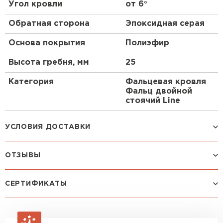
Угол кровли
от 6°
Обратная сторона
Эпоксидная серая
Рулонная кровля
Основа покрытия
Полиэфир
ПЕРЕЙТИ
Высота гребня, мм
25
Категория
Фальцевая кровля
Фальц двойной
стоячий Line
Маркировка
0,45 Drap RAL 6005
УСЛОВИЯ ДОСТАВКИ
Зеленый Мох
ОТЗЫВЫ
Способ доставки
Стоимость доставки
Машина до 1,5 тн до 18 м3
от 2 200 руб
Посмотреть все отзывы
СЕРТИФИКАТЫ
макс. длина груза 4 м
ОСТАВИТЬ ОТЗЫВ
Машина до 2,5 тн до 32 м3
от 3 000 руб
макс. длина груза 6 м
Зайцев