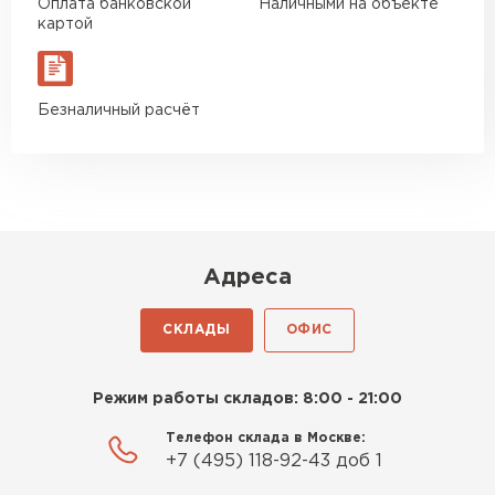
Оплата банковской
Наличными на объекте
Богомолов
картой
Макар
27.05.2024
Недавно купил утеплитель
Безналичный расчёт
Инсулейшн для потолка в
сарае. Материал плотный,
лёгкий, укладывать просто,
крошится минимально.
Доставили быстро,
консультанты помогли с
Адреса
выбором и всё подробно
объяснили. С монтажом
СКЛАДЫ
ОФИС
справился сам!
Шифер
Михайлов
ПЕРЕЙТИ
Режим работы складов: 8:00 - 21:00
Андрей
21.10.2024
Телефон склада в Москве:
+7 (495) 118-92-43 доб 1
Искал определённый