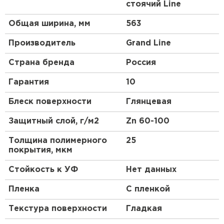
Штакетник
стоячий Line
на поверхности фальцевой кровли отсутствуют.
При монтаже кровельных картин длиной более
Общая ширина, мм
563
ПЕРЕЙТИ
8 м необходимо использовать «подвижные»
кляммеры.
Производитель
Grand Line
Страна бренда
Россия
Особенности
Гарантия
10
Двойной фальц отличается повышенной
Блеск поверхности
Глянцевая
надежностью и герметичностью.
В отличие от одинарного замка, при выполнении
Защитный слой, г/м2
Zn 60-100
двойного фальца происходит не просто
зацепление краев картин друг за друга, а еще и
Толщина полимерного
25
их загибание на 90 градусов.
покрытия, мкм
Такой замок практически не подвержен
Стойкость к УФ
Нет данных
капиллярному эффекту, что позволяет избежать
протечек и повреждения материала.
Пленка
С пленкой
Текстура поверхности
Гладкая