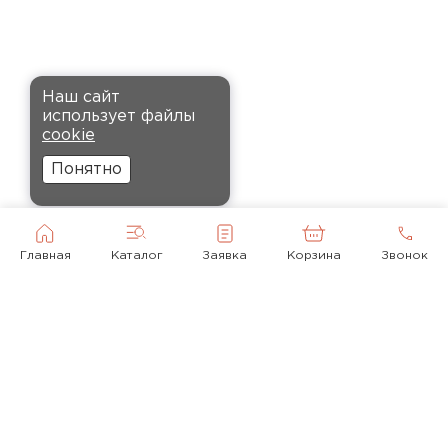
установке, не пылит и не
крошится, что облегчает
монтаж.
Комплектующие
Наш сайт
Андреев
использует файлы
ПЕРЕЙТИ
Никита
cookie
27.12.2024
Понятно
Ребята оперативно помогли с
выбором и обеспечили
доставку точно в оговоренное
Главная
Каталог
Заявка
Корзина
Звонок
время. Материал прочный, не
деформируется и хорошо
сохраняет тепло. Взял
пеноплекс для утепления пола
на балконе. сразу стало
комфортнее, даже зимой
ходить можно без проблем.
© 2010-2026