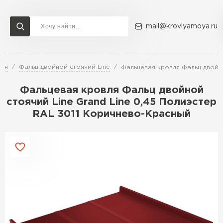
mail@krovlyamoya.ru
айн
Фальц двойной стоячий Line
Фальцевая кровля Фальц двойно
Сервисы расчета
Доставка
Контакты
Фальцевая кровля Фальц двойной
Расчет штакетника для забора
стоячий Line Grand Line 0,45 Полиэстер
Расчет водостока
RAL 3011 Коричнево-Красный
Расчет софитов для кровли
Перейти в каталог
Расчет фальцевой кровли
Металлочерепица
Расчет кровли из профнастила
Расчет кровли из металлочерепицы
ПЕРЕЙТИ