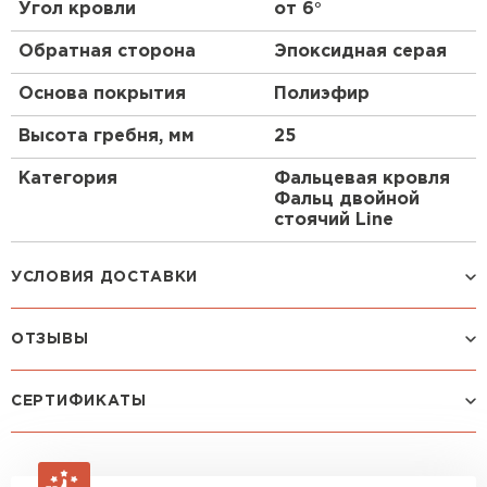
Угол кровли
от 6°
Обратная сторона
Эпоксидная серая
Рулонная кровля
Основа покрытия
Полиэфир
ПЕРЕЙТИ
Высота гребня, мм
25
Категория
Фальцевая кровля
Фальц двойной
стоячий Line
Маркировка
0,45 Полиэстер RAL
УСЛОВИЯ ДОСТАВКИ
3011 Коричнево-
Красный
ОТЗЫВЫ
Способ доставки
Стоимость доставки
Машина до 1,5 тн до 18 м3
от 2 200 руб
Посмотреть все отзывы
СЕРТИФИКАТЫ
макс. длина груза 4 м
ОСТАВИТЬ ОТЗЫВ
Машина до 2,5 тн до 32 м3
от 3 000 руб
макс. длина груза 6 м
Зайцев