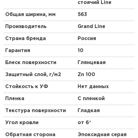
Штакетник
стоячий Line
на поверхности фальцевой кровли отсутствуют.
При монтаже кровельных картин длиной более
Общая ширина, мм
563
ПЕРЕЙТИ
8 м необходимо использовать «подвижные»
кляммеры.
Производитель
Grand Line
Страна бренда
Россия
Особенности
Гарантия
10
Двойной фальц отличается повышенной
Блеск поверхности
Глянцевая
надежностью и герметичностью.
В отличие от одинарного замка, при выполнении
Защитный слой, г/м2
Zn 100
двойного фальца происходит не просто
зацепление краев картин друг за друга, а еще и
Стойкость к УФ
Нет данных
их загибание на 90 градусов.
Пленка
С пленкой
Такой замок практически не подвержен
капиллярному эффекту, что позволяет избежать
Текстура поверхности
Гладкая
протечек и повреждения материала.
Угол кровли
от 6°
Обратная сторона
Эпоксидная серая