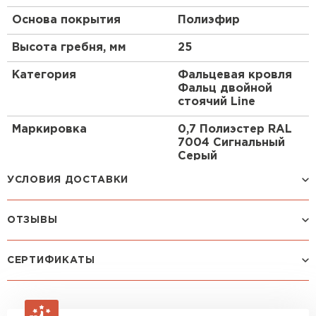
Основа покрытия
Полиэфир
Рулонная кровля
Высота гребня, мм
25
ПЕРЕЙТИ
Категория
Фальцевая кровля
Фальц двойной
стоячий Line
Маркировка
0,7 Полиэстер RAL
7004 Сигнальный
Серый
УСЛОВИЯ ДОСТАВКИ
ОТЗЫВЫ
Способ доставки
Стоимость доставки
Машина до 1,5 тн до 18 м3
от 2 200 руб
Посмотреть все отзывы
СЕРТИФИКАТЫ
макс. длина груза 4 м
ОСТАВИТЬ ОТЗЫВ
Машина до 2,5 тн до 32 м3
от 3 000 руб
макс. длина груза 6 м
Зайцев