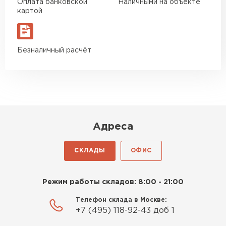
Оплата банковской
Наличными на объекте
Богомолов
картой
Макар
27.05.2024
Недавно купил утеплитель
Безналичный расчёт
Инсулейшн для потолка в
сарае. Материал плотный,
лёгкий, укладывать просто,
крошится минимально.
Доставили быстро,
консультанты помогли с
Адреса
выбором и всё подробно
объяснили. С монтажом
СКЛАДЫ
ОФИС
справился сам!
Шифер
Михайлов
ПЕРЕЙТИ
Режим работы складов: 8:00 - 21:00
Андрей
21.10.2024
Телефон склада в Москве:
+7 (495) 118-92-43 доб 1
Искал определённый