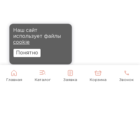
установке, не пылит и не
крошится, что облегчает
монтаж.
Комплектующие
Наш сайт
Андреев
использует файлы
ПЕРЕЙТИ
Никита
cookie
27.12.2024
Понятно
Ребята оперативно помогли с
выбором и обеспечили
доставку точно в оговоренное
Главная
Каталог
Заявка
Корзина
Звонок
время. Материал прочный, не
деформируется и хорошо
сохраняет тепло. Взял
пеноплекс для утепления пола
на балконе. сразу стало
комфортнее, даже зимой
ходить можно без проблем.
© 2010-2026