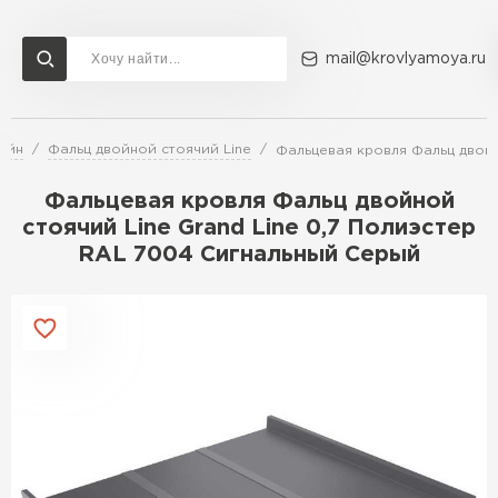
mail@krovlyamoya.ru
айн
Фальц двойной стоячий Line
Фальцевая кровля Фальц двойн
Сервисы расчета
Доставка
Контакты
Фальцевая кровля Фальц двойной
Расчет штакетника для забора
стоячий Line Grand Line 0,7 Полиэстер
Расчет водостока
RAL 7004 Сигнальный Серый
Расчет софитов для кровли
Перейти в каталог
Расчет фальцевой кровли
Металлочерепица
Расчет кровли из профнастила
Расчет кровли из металлочерепицы
ПЕРЕЙТИ