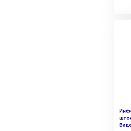
Инф
шток
Вид