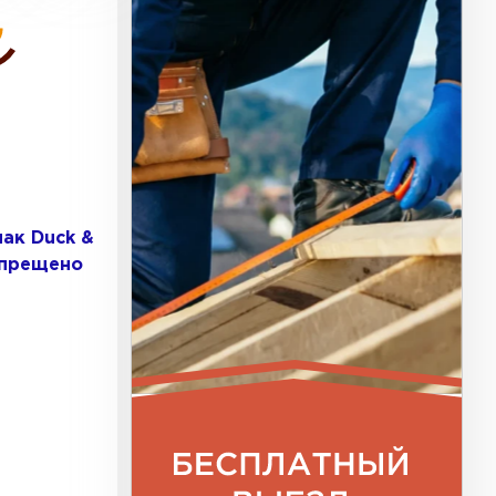
ак Duck &
апрещено
к