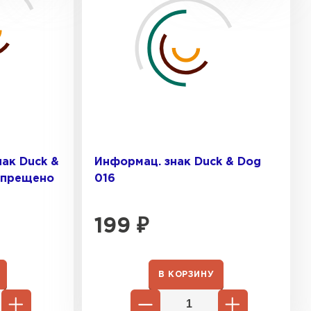
ак Duck &
Информац. знак Duck & Dog
апрещено
016
199
₽
 кровля
В КОРЗИНУ
ТИ