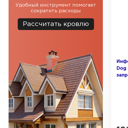
Удобный инструмент помогает
сократить расходы
Фальцевая кровля
Рассчитать кровлю
Ондулин
Гибкая черепица
Инф
Водосточная система
Dog 
зап
Рулонная кровля
Керамическая
черепица
Цементно-песчаная
черепица
Профилированный лист