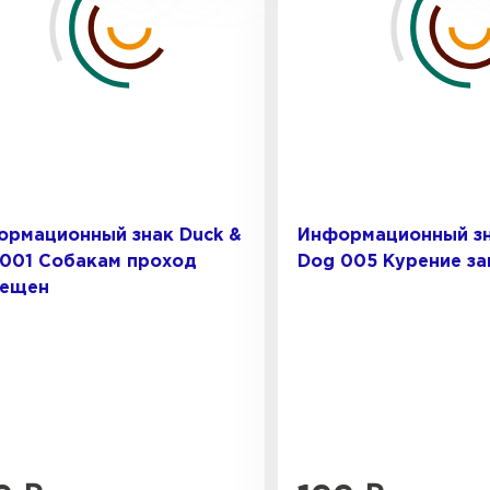
ормационный знак Duck &
Информационный зн
001 Собакам проход
Dog 005 Курение з
рещен
Штакетни