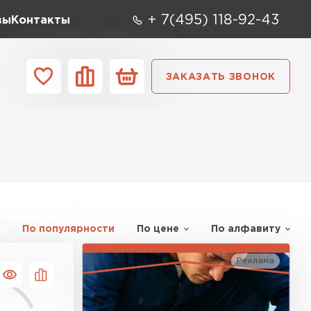
+ 7(495) 118-92-43
вы
Контакты
ЗАКАЗАТЬ ЗВОНОК
О компании
Контакты
ара
Вид
Тип
Производите
репица
ТИ
По популярности
По цене
По алфавиту
Реклама