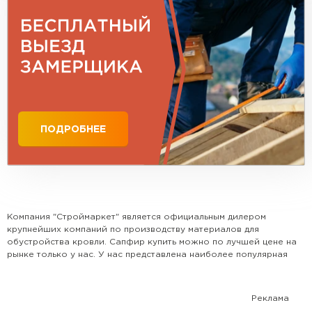
Профилированный лист
ПОДРОБНЕЕ
ПЕРЕЙТИ
Компания "Строймаркет" является официальным дилером
крупнейших компаний по производству материалов для
обустройства кровли. Сапфир купить можно по лучшей цене на
рынке только у нас. У нас представлена наиболее популярная
номенклатура всех видов кровли, доборных элементов и
комплектующих. Поможем рассчитать кровлю и выбрать
наиболее оптимальный для Вашего дома вариант. Сотрудничаем
Реклама
с крупными застройщиками, а также с частными лицами.