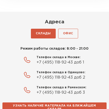
лёгкий, укладывать просто,
крошится минимально.
Доставили быстро,
консультанты помогли с
Адреса
выбором и всё подробно
объяснили. С монтажом
СКЛАДЫ
ОФИС
справился сам!
Михайлов
Режим работы складов: 8:00 - 21:00
Шифер
Андрей
21.10.2024
Телефон склада в Москве:
+7 (495) 118-92-43 доб 1
ПЕРЕЙТИ
Искал определённый
Телефон склада в Одинцово:
утеплитель для гаража, чтобы
+7 (495) 118-92-43 доб 2
обеспечить и теплоизоляцию, и
шумоизоляцию. Оперативно
Телефон склада в Раменском:
проконсультировали, спасибо
+7 (495) 118-92-43 доб 3
менеджерам. Остановил свой
выбор на утеплителе Роквул.
УЗНАТЬ НАЛИЧИЕ МАТЕРИАЛА НА БЛИЖАЙШЕМ
Этот материал был в наличии