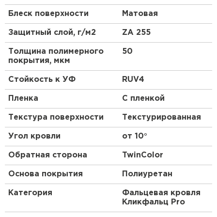
матовым полимерным покрытием. Обращаем
ПЕРЕЙТИ
Блеск поверхности
Матовая
внимание, что эффект носит сугубо эстетический
характер и не влияет на функциональную
Защитный слой, г/м2
ZA 255
составляющую фальцевой кровли.
Мы рекомендуем использовать
Толщина полимерного
50
шумоизолирующую ленту толщиной 3 мм для
покрытия, мкм
панелей:
Стойкость к УФ
RUV4
Кликфальц Pro
Пленка
С пленкой
Кликфальц Pro Fin
Двойной стоячий фальц
Текстура поверхности
Текстурированная
Мы рекомендуем использовать
Угол кровли
от 10°
шумоизолирующую ленту толщиной 5 мм для
панелей:
Обратная сторона
TwinColor
Кликфальц
Основа покрытия
Полиуретан
Кликфальц mini
Категория
Фальцевая кровля
Кликфальц Pro