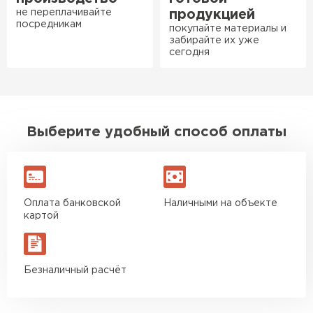
мусора, работать было в
не переплачивайте
продукцией
удовольствие. Монтировать
посредникам
покупайте материалы и
оказалось проще простого, как
забирайте их уже
сегодня
конструктор. Привезли
оперативно, всё целое, ни
одной повреждённой упаковки.
Подсказали по
Ондулин
характеристикам, всё честно
Выберите удобный способ оплаты
рассказали, что именно нужно
ПЕРЕЙТИ
для бани, без лишних
навязываний!
Оплата банковской
Наличными на объекте
Богомолов
картой
Макар
27.05.2024
Недавно купил утеплитель
Безналичный расчёт
Инсулейшн для потолка в
сарае. Материал плотный,