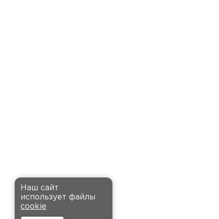
оперативно организовали
доставку. Очень выручили!
Семин
Максим
27.12.2024
Приобрёл утеплитель Ursa для
стен и пола в гараже.
Компанию выбрал за хорошие
отзывы, и не пожалел: доставку
оформили быстро и привезли
вовремя. Материал удобный в
установке, не пылит и не
крошится, что облегчает
монтаж.
Комплектующие
Наш сайт
Андреев
использует файлы
ПЕРЕЙТИ
Никита
cookie
27.12.2024