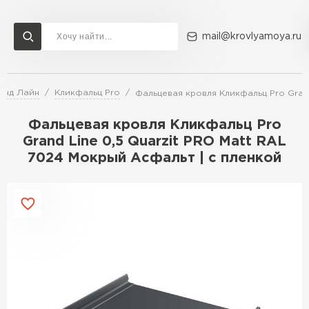
mail@krovlyamoya.ru
анд Лайн
Кликфальц Pro
Фальцевая кровля Кликфальц Pro Grand
Сервисы расчета
Доставка
Контакты
Фальцевая кровля Кликфальц Pro
Расчет штакетника для забора
Grand Line 0,5 Quarzit PRO Matt RAL
Расчет водостока
7024 Мокрый Асфальт | с пленкой
Расчет софитов для кровли
Перейти в каталог
Расчет фальцевой кровли
Металлочерепица
Расчет кровли из профнастила
Расчет кровли из металлочерепицы
ПЕРЕЙТИ