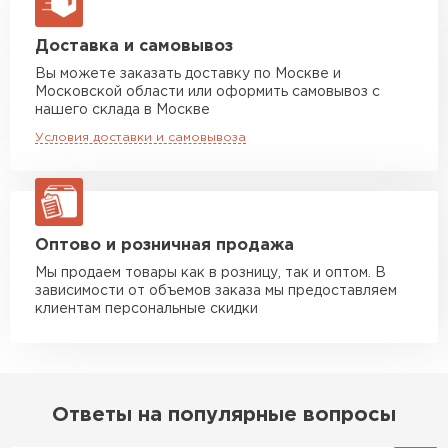
макс. длина груза 13,5 м
тщательно проверять товар.
Раньше в других местах
Манипулятор до 5 тн
от 7 000 руб
Доставка и самовывоз
Цементно-песчаная черепица
попадались отсыревшие или
макс. длина груза 6 м
Вы можете заказать доставку по Москве и
повреждённые утеплители, а
Московской области или оформить самовывоз с
ПЕРЕЙТИ
Манипулятор до 10 тн
от 13 000 руб
здесь таких проблем никогда
нашего склада в Москве
макс. длина груза 8 м
не было. Ещё один большой
Условия доставки и самовывоза
плюс оплата по факту.
Манипулятор до 20 тн
от 16 000 руб
макс. длина груза 13,5 м
Иван
Верещагин
20.06.2024
ЗАКАЗАТЬ С ДОСТАВКОЙ
Оптово и розничная продажа
Мы продаем товары как в розницу, так и оптом. В
Делал тёплый пол, мне
зависимости от объемов заказа мы предоставляем
порекомендовали посмотреть
клиентам персональные скидки
в розничных магазинах.
Посчитал по ценам и
получилось, что пол слишком
дорогой и слишком тёплый.
Ответы на популярные вопросы
Решил проверить в интернете