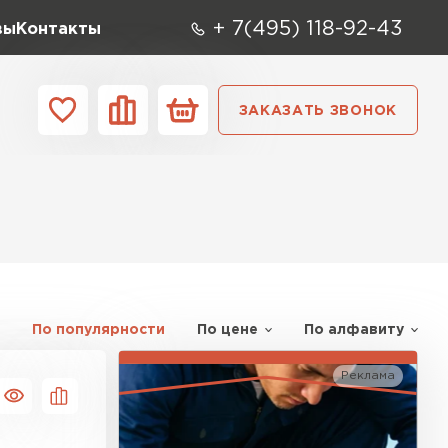
+ 7(495) 118-92-43
вы
Контакты
ЗАКАЗАТЬ ЗВОНОК
О компании
Контакты
ара
Вид
Тип
Производите
репица
ТИ
По популярности
По цене
По алфавиту
Реклама