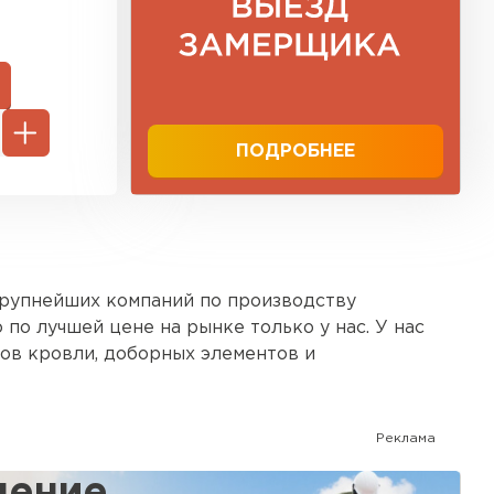
ПОДРОБНЕЕ
рупнейших компаний по производству
по лучшей цене на рынке только у нас. У нас
ов кровли, доборных элементов и
иболее оптимальный для Вашего дома вариант.
ми лицами.
Реклама
ление
песчаная черепица