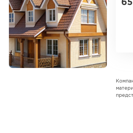
65
Компан
матери
предст
компле
Сотруд
Рулонная кровля