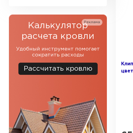
Коричневый
Фальцевая кровля
Белый
Реклама
Калькулятор
Ондулин
расчета кровли
Гибкая черепица
Удобный инструмент помогает
сократить расходы
Клип
Водосточная система
Рассчитать кровлю
цвет
Рулонная кровля
Керамическая
черепица
Профилированный лист
Цементно-песчаная
черепица
ПЕРЕЙТИ