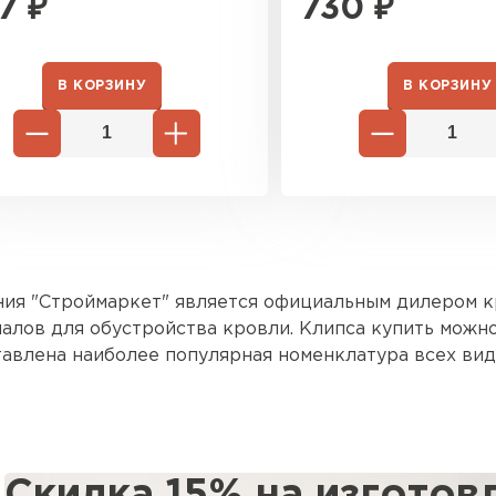
7
₽
730
₽
В КОРЗИНУ
В КОРЗИНУ
ия "Строймаркет" является официальным дилером к
алов для обустройства кровли. Клипса купить можно 
авлена наиболее популярная номенклатура всех вид
ктующих. Поможем рассчитать кровлю и выбрать на
ничаем с крупными застройщиками, а также с частны
Скидка 15% на изготов
Цементно-