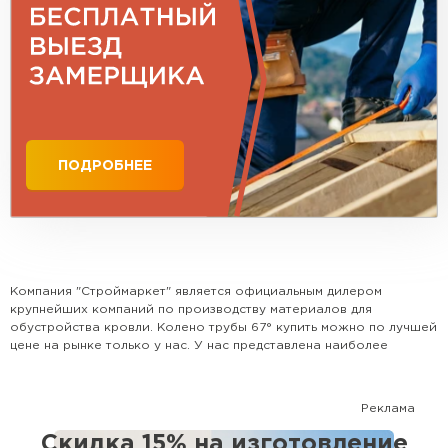
Профилированный лист
ПОДРОБНЕЕ
ПЕРЕЙТИ
Компания "Строймаркет" является официальным дилером
крупнейших компаний по производству материалов для
обустройства кровли. Колено трубы 67° купить можно по лучшей
цене на рынке только у нас. У нас представлена наиболее
популярная номенклатура всех видов кровли, доборных
элементов и комплектующих. Поможем рассчитать кровлю и
выбрать наиболее оптимальный для Вашего дома вариант.
Реклама
Сотрудничаем с крупными застройщиками, а также с частными
лицами.
Скидка 15% на изготовление