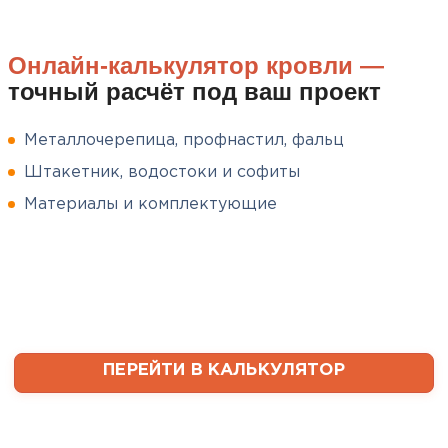
Спасибо Александру!
ПЕРЕЙТИ
Румянцев
Онлайн-калькулятор кровли —
Матвей
точный расчёт под ваш проект
27.12.2024
Покупал рулонный утеплитель,
Металлочерепица, профнастил, фальц
но к работам приступил не
Штакетник, водостоки и софиты
сразу, пачки лежали на улице и
попали под дождь. Что могу
Материалы и комплектующие
сказать. Спасибо за
качественный товар, ни одного
сырого утеплителя после
вскрытия!
Чистяков
Никита
ПЕРЕЙТИ В КАЛЬКУЛЯТОР
27.12.2024
Взял утеплитель Технониколь.