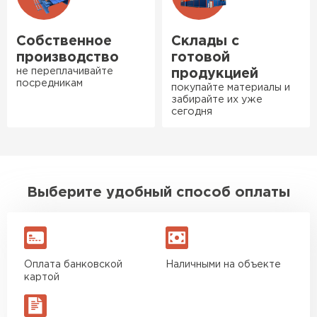
бани. Материал понравился:
лёгкий, хорошо гнётся, а
Собственное
Склады с
главное никакой пыли и
производство
готовой
мусора, работать было в
не переплачивайте
продукцией
удовольствие. Монтировать
посредникам
покупайте материалы и
оказалось проще простого, как
забирайте их уже
сегодня
конструктор. Привезли
оперативно, всё целое, ни
одной повреждённой упаковки.
Подсказали по
характеристикам, всё честно
Выберите удобный способ оплаты
рассказали, что именно нужно
для бани, без лишних
навязываний!
Оплата банковской
Наличными на объекте
Богомолов
картой
Макар
Ондулин
27.05.2024