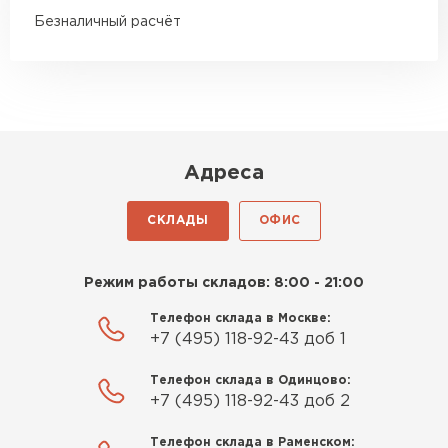
ПЕРЕЙТИ
Недавно купил утеплитель
Безналичный расчёт
Инсулейшн для потолка в
сарае. Материал плотный,
лёгкий, укладывать просто,
крошится минимально.
Доставили быстро,
консультанты помогли с
Адреса
выбором и всё подробно
объяснили. С монтажом
СКЛАДЫ
ОФИС
справился сам!
Михайлов
Режим работы складов: 8:00 - 21:00
Андрей
21.10.2024
Телефон склада в Москве:
+7 (495) 118-92-43 доб 1
Искал определённый
Телефон склада в Одинцово:
утеплитель для гаража, чтобы
+7 (495) 118-92-43 доб 2
обеспечить и теплоизоляцию, и
Шифер
шумоизоляцию. Оперативно
Телефон склада в Раменском: