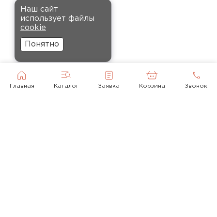
Наш сайт
Комплектующие
Андреев
использует файлы
Никита
cookie
27.12.2024
ПЕРЕЙТИ
Понятно
Ребята оперативно помогли с
выбором и обеспечили
доставку точно в оговоренное
Главная
Каталог
Заявка
Корзина
Звонок
время. Материал прочный, не
деформируется и хорошо
сохраняет тепло. Взял
пеноплекс для утепления пола
на балконе. сразу стало
комфортнее, даже зимой
ходить можно без проблем.
© 2010-2026
Кононов
+ 7(495) 118-92-43
Александр
mail@krovlyamoya.ru
12.11.2024