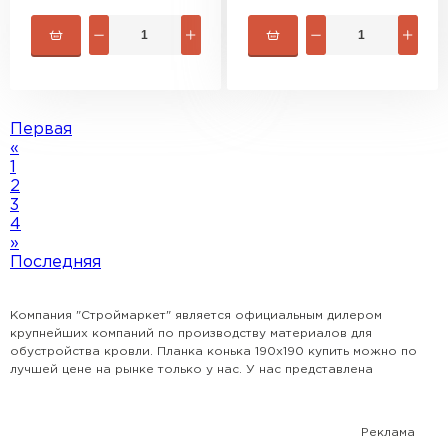
Первая
«
1
2
3
4
»
Последняя
Компания "Строймаркет" является официальным дилером
крупнейших компаний по производству материалов для
обустройства кровли. Планка конька 190х190 купить можно по
Софиты
лучшей цене на рынке только у нас. У нас представлена
наиболее популярная номенклатура всех видов кровли,
доборных элементов и комплектующих. Поможем рассчитать
ПЕРЕЙТИ
кровлю и выбрать наиболее оптимальный для Вашего дома
Реклама
вариант. Сотрудничаем с крупными застройщиками, а также с