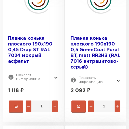
Планка конька
Планка конька
плоского 190х190
плоского 190х190
0,45 Drap ST RAL
0,5 GreenCoat Pural
7024 мокрый
BT, matt RR2Н3 (RAL
асфальт
7016 антрацитово-
серый)
Показать
Показать
информацию
информацию
1 118
₽
2 092
₽