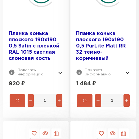
Цементно-песчаная черепица
ПЕРЕЙТИ
Планка конька
Планка конька
плоского 190х190
плоского 190х190
0,5 Satin с пленкой
0,5 PurLite Мatt RR
RAL 1015 светлая
32 темно-
слоновая кость
коричневый
Показать
Показать
информацию
информацию
920
₽
1 484
₽