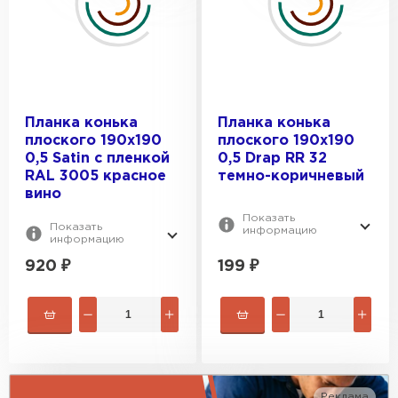
0.7
RAL 7024
0.35
ПОКРЫТИЕ:
RAL 8017
0.43
RAL 7016
Satin
RAL 3005
ОТТЕНОК:
Atlas
Планка конька
Планка конька
RAL 6005
плоского 190х190
плоского 190х190
Velur
Мокрый асфальт
0,5 Satin с пленкой
0,5 Drap RR 32
Drap
RAL 3005 красное
темно-коричневый
Шоколад
вино
Полиэстер
Красное вино
Показать
Показать
информацию
Зеленый мох
информацию
Темно-коричневый
920
₽
199
₽
Реклама