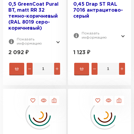
0,5 GreenCoat Pural
0,45 Drap ST RAL
BT, matt RR 32
7016 антрацитово-
темно-коричневый
серый
(RAL 8019 серо-
коричневый)
Показать
информацию
Показать
информацию
2 092
₽
1 123
₽