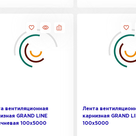
Софиты
а вентиляционная
Лента вентиляцион
ПЕРЕЙ
изная GRAND LINE
карнизная GRAND LI
ичневая 100х5000
100х5000