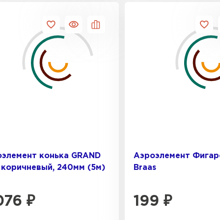
Цементно-
ПЕРЕЙ
оэлемент конька GRAND
Аэроэлемент Фигар
 коричневый, 240мм (5м)
Braas
076
₽
199
₽