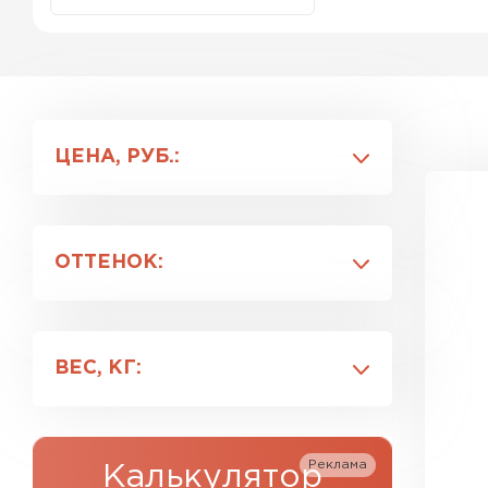
Фальцевая кровля
Ондулин
ЦЕНА, РУБ.:
Гибкая черепица
Водосточная система
ОТТЕНОК:
Рулонная кровля
Коричневый
Керамическая
Черный
черепица
ВЕС, КГ:
белый
Цементно-песчаная
0.5
черепица
0.9
Реклама
Калькулятор
0.15
Профилированный лист