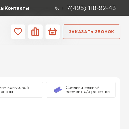
+ 7(495) 118-92-43
вы
Контакты
ЗАКАЗАТЬ ЗВОНОК
О компании
Контакты
ара
Вид
Тип
Производите
репица
жим коньковой
Соединительный
ТИ
репицы
элемент с/з решетки