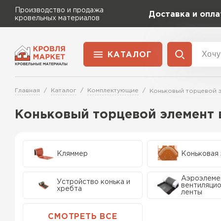
Производство и продажа
Доставка и опла
кровельных материалов
КАТАЛОГ
Сервисы расчета
Достав
Расчет штакетника для забора
Главная
Каталог
Комплектующие
Коньковый торцевой 
Раздел
Перейти в каталог
Расчет водостока
Коньковый торцевой элемент 
Профлист
Расчет софитов для кровли
Металлочерепица
Расчет фальцевой кровли
Металлочерепица
Расчет кровли из профнастила
ПЕРЕЙТИ
Кляммер
Коньковая
Расчет кровли из металлочерепицы
Шифер
Аэроэлеме
Устройство конька и
вентиляци
хребта
ленты
Софиты
Штакетник