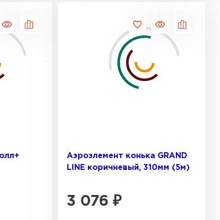
песчаная черепица
ТИ
олл+
Аэроэлемент конька GRAND
LINE коричневый, 310мм (5м)
3 076
₽