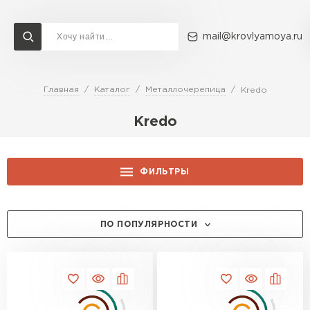
mail@krovlyamoya.ru
Главная
Каталог
Металлочерепица
Kredo
Сервисы расчета
Доставка
Контакты
Kredo
Расчет штакетника для забора
Расчет водостока
Расчет софитов для кровли
Перейти в каталог
ФИЛЬТРЫ
Расчет фальцевой кровли
Металлочерепица
Расчет кровли из профнастила
ЦЕНА, РУБ.:
Расчет кровли из металлочерепицы
ПО ПОПУЛЯРНОСТИ
ПЕРЕЙТИ
ТОЛЩИНА, ММ:
0.5
ЦВЕТ:
0.45