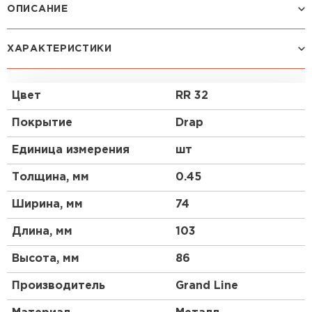
ОПИСАНИЕ
Кронштейн трубы на кирпич предназначен для
ХАРАКТЕРИСТИКИ
фиксации трубы к стене. (под ключ / биту Torx
T25, общая длина метиза - 160 мм).
Цвет
RR 32
Покрытие
Drap
Единица измерения
шт
Толщина, мм
0.45
Ширина, мм
74
Длина, мм
103
Высота, мм
86
Штакетник
Производитель
Grand Line