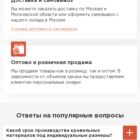
Доставка и самовывоз
попадались отсыревшие или
макс. длина груза 6 м
Вы можете заказать доставку по Москве и
Цементно-песчаная черепица
повреждённые утеплители, а
Московской области или оформить самовывоз с
Манипулятор до 10 тн
от 13 000 руб
здесь таких проблем никогда
нашего склада в Москве
макс. длина груза 8 м
ПЕРЕЙТИ
не было. Ещё один большой
Условия доставки и самовывоза
плюс оплата по факту.
Манипулятор до 20 тн
от 16 000 руб
макс. длина груза 13,5 м
Иван
Верещагин
20.06.2024
ЗАКАЗАТЬ С ДОСТАВКОЙ
Оптово и розничная продажа
Мы продаем товары как в розницу, так и оптом. В
Делал тёплый пол, мне
зависимости от объемов заказа мы предоставляем
порекомендовали посмотреть
клиентам персональные скидки
в розничных магазинах.
Посчитал по ценам и
получилось, что пол слишком
дорогой и слишком тёплый.
Ответы на популярные вопросы
Решил проверить в интернете
и наткнулся на эту компанию.
Какой срок производства кровельных
Спросил, есть ли у них
материалов под индивидуальные размеры?