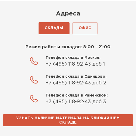
Доставили быстро,
консультанты помогли с
Адреса
выбором и всё подробно
объяснили. С монтажом
СКЛАДЫ
ОФИС
справился сам!
Михайлов
Режим работы складов: 8:00 - 21:00
Андрей
Шифер
21.10.2024
Телефон склада в Москве:
+7 (495) 118-92-43 доб 1
ПЕРЕЙТИ
Искал определённый
Телефон склада в Одинцово:
утеплитель для гаража, чтобы
+7 (495) 118-92-43 доб 2
обеспечить и теплоизоляцию, и
шумоизоляцию. Оперативно
Телефон склада в Раменском:
проконсультировали, спасибо
+7 (495) 118-92-43 доб 3
менеджерам. Остановил свой
выбор на утеплителе Роквул.
УЗНАТЬ НАЛИЧИЕ МАТЕРИАЛА НА БЛИЖАЙШЕМ
Этот материал был в наличии
СКЛАДЕ
на разных складах, и доставку
сделали уже на второй день.