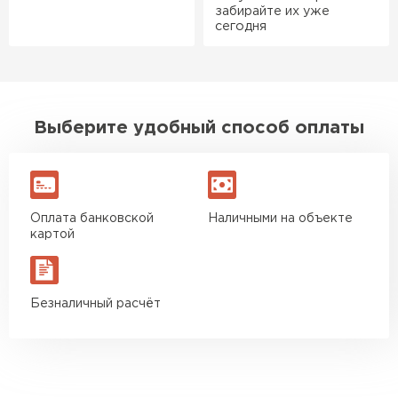
оказалось проще простого, как
забирайте их уже
сегодня
конструктор. Привезли
оперативно, всё целое, ни
одной повреждённой упаковки.
Подсказали по
характеристикам, всё честно
Выберите удобный способ оплаты
Ондулин
рассказали, что именно нужно
для бани, без лишних
ПЕРЕЙТИ
навязываний!
Оплата банковской
Наличными на объекте
Богомолов
картой
Макар
27.05.2024
Недавно купил утеплитель
Безналичный расчёт
Инсулейшн для потолка в
сарае. Материал плотный,
лёгкий, укладывать просто,
крошится минимально.