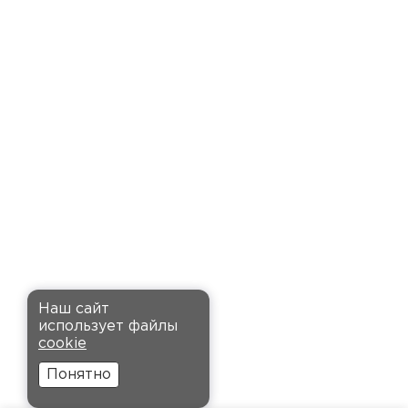
Семин
Максим
27.12.2024
Приобрёл утеплитель Ursa для
стен и пола в гараже.
Компанию выбрал за хорошие
отзывы, и не пожалел: доставку
оформили быстро и привезли
вовремя. Материал удобный в
установке, не пылит и не
крошится, что облегчает
монтаж.
Комплектующие
Наш сайт
Андреев
использует файлы
Никита
cookie
ПЕРЕЙТИ
27.12.2024
Понятно
Ребята оперативно помогли с