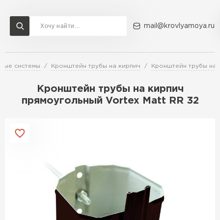
mail@krovlyamoya.ru
чные системы
Кронштейн трубы на кирпич
Кронштейн трубы на 
Сервисы расчета
Доставка
Контакты
Кронштейн трубы на кирпич
Расчет штакетника для забора
прямоугольный Vortex Matt RR 32
Расчет водостока
Расчет софитов для кровли
Перейти в каталог
Расчет фальцевой кровли
Металлочерепица
Расчет кровли из профнастила
Расчет кровли из металлочерепицы
ПЕРЕЙТИ