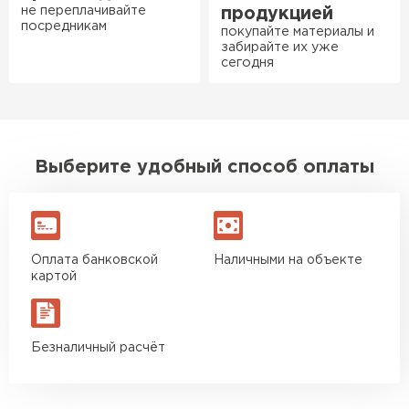
мусора, работать было в
не переплачивайте
продукцией
удовольствие. Монтировать
посредникам
покупайте материалы и
оказалось проще простого, как
забирайте их уже
сегодня
конструктор. Привезли
оперативно, всё целое, ни
одной повреждённой упаковки.
Подсказали по
Ондулин
характеристикам, всё честно
Выберите удобный способ оплаты
рассказали, что именно нужно
ПЕРЕЙТИ
для бани, без лишних
навязываний!
Оплата банковской
Наличными на объекте
Богомолов
картой
Макар
27.05.2024
Недавно купил утеплитель
Безналичный расчёт
Инсулейшн для потолка в
сарае. Материал плотный,
лёгкий, укладывать просто,