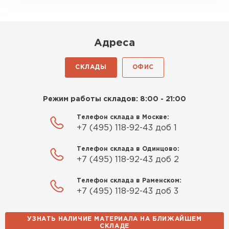
крошится минимально.
Доставили быстро,
консультанты помогли с
Адреса
выбором и всё подробно
объяснили. С монтажом
СКЛАДЫ
ОФИС
справился сам!
Михайлов
Режим работы складов: 8:00 - 21:00
Шифер
Андрей
21.10.2024
Телефон склада в Москве:
+7 (495) 118-92-43 доб 1
ПЕРЕЙТИ
Искал определённый
Телефон склада в Одинцово:
утеплитель для гаража, чтобы
+7 (495) 118-92-43 доб 2
обеспечить и теплоизоляцию, и
шумоизоляцию. Оперативно
Телефон склада в Раменском:
проконсультировали, спасибо
+7 (495) 118-92-43 доб 3
менеджерам. Остановил свой
выбор на утеплителе Роквул.
УЗНАТЬ НАЛИЧИЕ МАТЕРИАЛА НА БЛИЖАЙШЕМ
Этот материал был в наличии
СКЛАДЕ