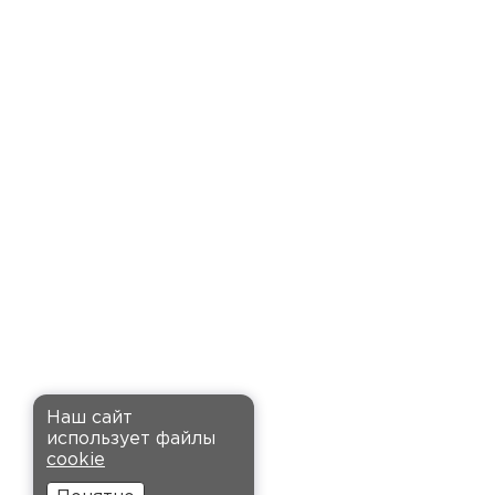
оперативно организовали
доставку. Очень выручили!
Семин
Максим
27.12.2024
Приобрёл утеплитель Ursa для
стен и пола в гараже.
Компанию выбрал за хорошие
отзывы, и не пожалел: доставку
оформили быстро и привезли
вовремя. Материал удобный в
установке, не пылит и не
крошится, что облегчает
монтаж.
Комплектующие
Наш сайт
Андреев
использует файлы
ПЕРЕЙТИ
Никита
cookie
27.12.2024