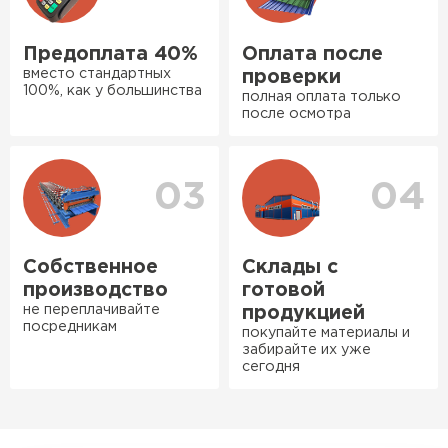
вовремя, ничего не перепутали.
Теперь подумываю утеплить и
Предоплата 40%
Оплата после
сарай с таким подходом
вместо стандартных
проверки
хочется снова обратиться к
100%, как у большинства
полная оплата только
ним!
после осмотра
Власов
Егор
03
04
07.12.2024
Нужен был определённый
утеплитель Ursa для утепления
Собственное
Склады с
Фальцевая кровля
бани. Материал понравился:
производство
готовой
не переплачивайте
лёгкий, хорошо гнётся, а
продукцией
ПЕРЕЙТИ
посредникам
покупайте материалы и
главное никакой пыли и
забирайте их уже
мусора, работать было в
сегодня
удовольствие. Монтировать
оказалось проще простого, как
конструктор. Привезли