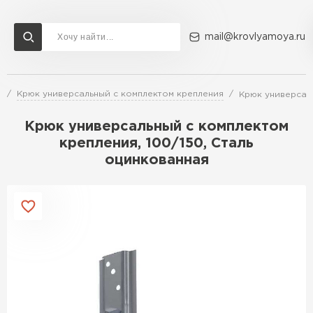
mail@krovlyamoya.ru
м
Крюк универсальный с комплектом крепления
Крюк универсаль
Сервисы расчета
Доставка
Контакты
Крюк универсальный с комплектом
Расчет штакетника для забора
крепления, 100/150, Сталь
Расчет водостока
оцинкованная
Расчет софитов для кровли
Перейти в каталог
Расчет фальцевой кровли
Металлочерепица
Расчет кровли из профнастила
Расчет кровли из металлочерепицы
ПЕРЕЙТИ