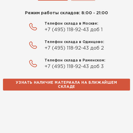
выбором и всё подробно
объяснили. С монтажом
Режим работы складов: 8:00 - 21:00
справился сам!
Телефон склада в Москве:
Михайлов
+7 (495) 118-92-43 доб 1
Андрей
21.10.2024
Телефон склада в Одинцово:
+7 (495) 118-92-43 доб 2
Искал определённый
утеплитель для гаража, чтобы
Телефон склада в Раменском:
+7 (495) 118-92-43 доб 3
обеспечить и теплоизоляцию, и
шумоизоляцию. Оперативно
Шифер
проконсультировали, спасибо
УЗНАТЬ НАЛИЧИЕ МАТЕРИАЛА НА БЛИЖАЙШЕМ
СКЛАДЕ
менеджерам. Остановил свой
ПЕРЕЙТИ
выбор на утеплителе Роквул.
Этот материал был в наличии
на разных складах, и доставку
сделали уже на второй день.
Киреев