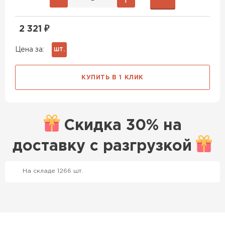
2 321
₽
Цена за:
ШТ.
КУПИТЬ В 1 КЛИК
Скидка
30% на
доставку с
разгрузкой
Профилированный лист
ПЕРЕЙТИ
На складе 1266 шт.