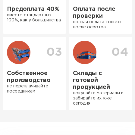
Теперь подумываю утеплить и
Предоплата 40%
Оплата после
сарай с таким подходом
вместо стандартных
проверки
хочется снова обратиться к
100%, как у большинства
полная оплата только
ним!
после осмотра
Власов
Егор
03
04
07.12.2024
Нужен был определённый
утеплитель Ursa для утепления
Собственное
Склады с
бани. Материал понравился:
Фальцевая кровля
производство
готовой
не переплачивайте
лёгкий, хорошо гнётся, а
продукцией
посредникам
ПЕРЕЙТИ
покупайте материалы и
главное никакой пыли и
забирайте их уже
мусора, работать было в
сегодня
удовольствие. Монтировать
оказалось проще простого, как
конструктор. Привезли
оперативно, всё целое, ни