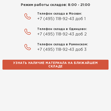
объяснили. С монтажом
Режим работы складов: 8:00 - 21:00
справился сам!
Телефон склада в Москве:
Михайлов
+7 (495) 118-92-43 доб 1
Андрей
21.10.2024
Телефон склада в Одинцово:
+7 (495) 118-92-43 доб 2
Искал определённый
утеплитель для гаража, чтобы
Телефон склада в Раменском:
+7 (495) 118-92-43 доб 3
обеспечить и теплоизоляцию, и
шумоизоляцию. Оперативно
проконсультировали, спасибо
УЗНАТЬ НАЛИЧИЕ МАТЕРИАЛА НА БЛИЖАЙШЕМ
Шифер
СКЛАДЕ
менеджерам. Остановил свой
выбор на утеплителе Роквул.
ПЕРЕЙТИ
Этот материал был в наличии
на разных складах, и доставку
сделали уже на второй день.
Киреев
Иван