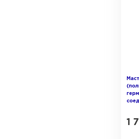
Рулонная кровля
ПЕРЕЙТИ
Маст
(пол
герм
соед
1 