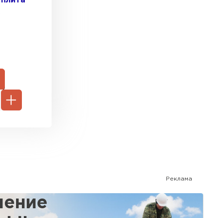
 плита
C
Реклама
ление