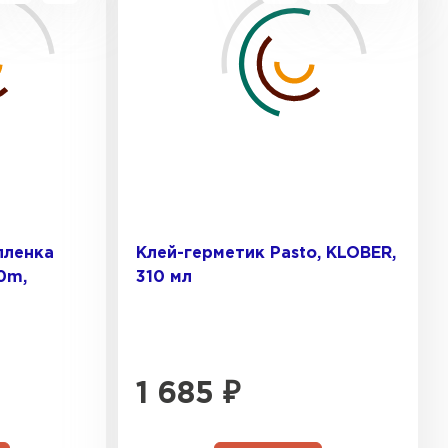
песчаная черепица
ТИ
пленка
Клей-герметик Pasto, KLOBER,
50m,
310 мл
1 685
₽