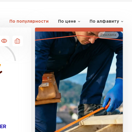
По популярности
По цене
По алфавиту
Реклама
BER
к