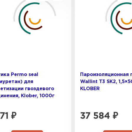
Цементно-
ПЕРЕЙ
ика Permo seal
Пароизоляционная 
иуретан) для
Wallint T3 SK2, 1,5×
етизации гвоздевого
KLOBER
инения, Klober, 1000г
771
₽
37 584
₽