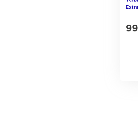
Тепл
Extr
99