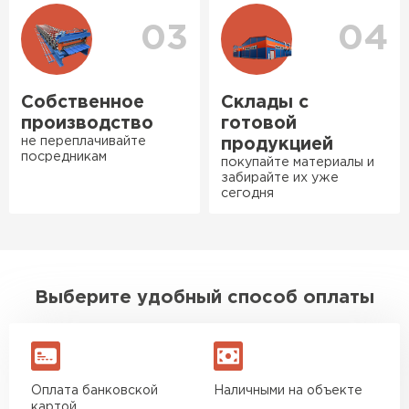
Нужен был определённый
03
04
утеплитель Ursa для утепления
бани. Материал понравился:
лёгкий, хорошо гнётся, а
Собственное
Склады с
главное никакой пыли и
производство
готовой
мусора, работать было в
не переплачивайте
продукцией
удовольствие. Монтировать
посредникам
покупайте материалы и
оказалось проще простого, как
забирайте их уже
сегодня
конструктор. Привезли
оперативно, всё целое, ни
Ондулин
одной повреждённой упаковки.
Подсказали по
ПЕРЕЙТИ
характеристикам, всё честно
Выберите удобный способ оплаты
рассказали, что именно нужно
для бани, без лишних
навязываний!
Оплата банковской
Наличными на объекте
Богомолов
картой