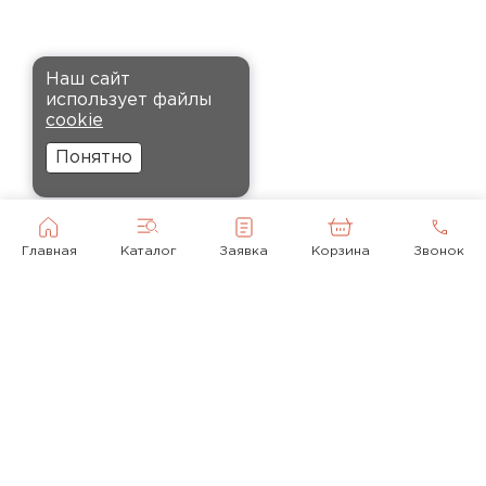
крошится, что облегчает
монтаж.
Комплектующие
Наш сайт
Андреев
использует файлы
ПЕРЕЙТИ
Никита
cookie
27.12.2024
Понятно
Ребята оперативно помогли с
выбором и обеспечили
доставку точно в оговоренное
Главная
Каталог
Заявка
Корзина
Звонок
время. Материал прочный, не
деформируется и хорошо
сохраняет тепло. Взял
пеноплекс для утепления пола
на балконе. сразу стало
комфортнее, даже зимой
ходить можно без проблем.
© 2010-2026
Кононов
+ 7(495) 118-92-43