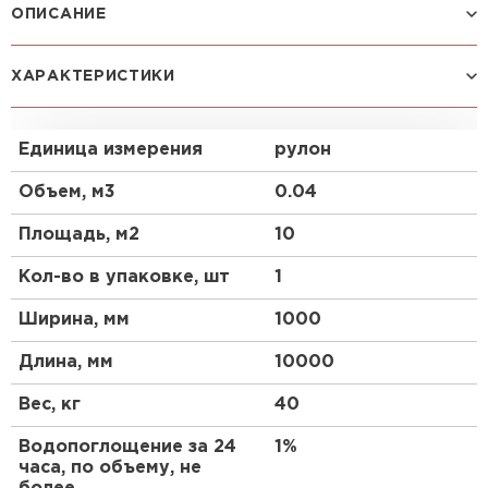
ОПИСАНИЕ
Биполь получают путем двустороннего нанесения
ХАРАКТЕРИСТИКИ
на стекловолокнистую (стеклохолст,
стеклоткань) или полиэфирную основу битумно-
полимерного вяжущего, состоящего из битума,
Единица измерения
рулон
СБС (стирол-бутадиен-стирол) полимерного
модификатора и минерального наполнителя
Объем, м3
0.04
(тальк, доломит и др.), с последующим
нанесением на обе стороны полотна защитных
Площадь, м2
10
слоев. В качестве защитных слоев используют
крупнозернистую (сланец, асбагаль),
Кол-во в упаковке, шт
1
мелкозернистую (песок) посыпки и полимерную
пленку.
Ширина, мм
1000
Длина, мм
10000
Особенности:
Вес, кг
40
В зависимости от вида защитных слоев и области
применения Биполь выпускается следующих
Водопоглощение за 24
1%
марок:
часа, по объему, не
Штакетник