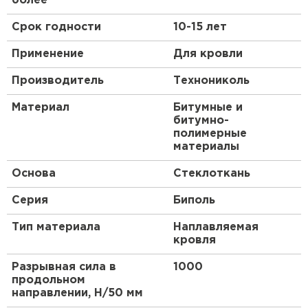
более
Биполь К
— с крупнозернистой посыпкой с
лицевой стороны и полимерной пленкой с
Срок годности
10-15 лет
ПЕРЕЙТИ
наплавляемой стороны полотна; применяется
Применение
Для кровли
для устройства верхнего слоя гидроизоляции
с защитой от солнца;
Производитель
Технониколь
Биполь П
— с полимерной пленкой с лицевой
Материал
Битумные и
и нижней стороны полотна; применяется для
битумно-
устройства нижних слоев гидроизоляции.
полимерные
материалы
Применение:
Основа
Стеклоткань
Предназначен для устройства гидроизоляции
Серия
Биполь
зданий, сооружений и строительных конструкций.
Тип материала
Наплавляемая
кровля
Разрывная сила в
1000
продольном
направлении, Н/50 мм