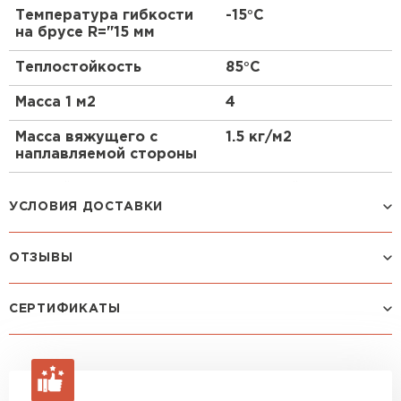
Температура гибкости
-15°С
на брусе R="15 мм
Рулонная кровля
Теплостойкость
85°С
ПЕРЕЙТИ
Масса 1 м2
4
Масса вяжущего с
1.5 кг/м2
наплавляемой стороны
Устройство кровли
Двухслойная
УСЛОВИЯ ДОСТАВКИ
Разрывная сила в
1000
поперечном
направлении, Н/50 мм
ОТЗЫВЫ
Способ доставки
Стоимость доставки
Машина до 1,5 тн до 18 м3
от 2 200 руб
Посмотреть все отзывы
СЕРТИФИКАТЫ
макс. длина груза 4 м
ОСТАВИТЬ ОТЗЫВ
Машина до 2,5 тн до 32 м3
от 3 000 руб
макс. длина груза 6 м
Зайцев
Александр